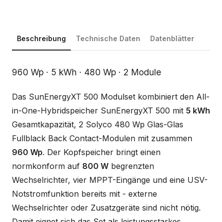
Beschreibung
Technische Daten
Datenblätter
Beschreibung
960 Wp · 5 kWh · 480 Wp · 2 Module
Das SunEnergyXT 500 Modulset kombiniert den All-
in-One-Hybridspeicher SunEnergyXT 500 mit
5 kWh
Gesamtkapazität, 2 Solyco 480 Wp Glas-Glas
Fullblack Back Contact-Modulen mit zusammen
960 Wp
. Der Kopfspeicher bringt einen
normkonform auf
800 W
begrenzten
Wechselrichter, vier MPPT-Eingänge und eine USV-
Notstromfunktion bereits mit - externe
Wechselrichter oder Zusatzgeräte sind nicht nötig.
Damit eignet sich das Set als leistungsstarkes