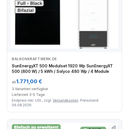
BALKONKRAFTWERK.DE
Zum Angebot
SunEnergyXT 500 Modulset 1920 Wp SunEnergyXT
500 (800 W) / 5 kWh / Solyco 480 Wp / 4 Module
1.771,00 €
ab
3 Varianten verfügbar
Lieferzeit 3-5 Tage
Endpreis inkl. USt., zzgl.
Versandkosten
. Preisstand:
06.08.2026.