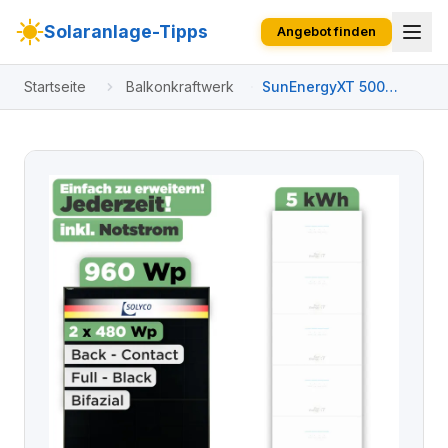
Solaranlage-Tipps
Angebot finden
Startseite
Balkonkraftwerk
SunEnergyXT 500
Modulset 960 Wp
SunEnergyXT 500 (800
W) / 5 kWh / Solyco
480 Wp / 2 Module