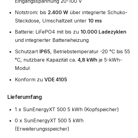
Eingangsspannung 20-100 V
Notstrom: bis
2.400 W
über integrierte Schuko-
Steckdose, Umschaltzeit unter
10 ms
Batterie: LiFePO4 mit bis zu
10.000 Ladezyklen
und integrierter Batterieheizung
Schutzart
IP65
, Betriebstemperatur -20 °C bis 55
°C, nutzbare Kapazität ca.
4,8 kWh
je 5-kWh-
Modul
Konform zu
VDE 4105
Lieferumfang
1 x SunEnergyXT 500 5 kWh (Kopfspeicher)
0 x SunEnergyXT 500 5 kWh
(Erweiterungsspeicher)