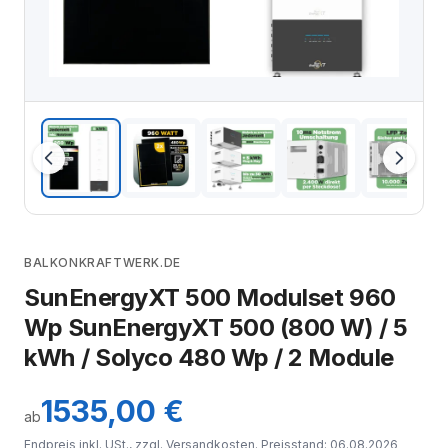
BALKONKRAFTWERK.DE
SunEnergyXT 500 Modulset 960
Wp SunEnergyXT 500 (800 W) / 5
kWh / Solyco 480 Wp / 2 Module
1535,00 €
ab
Endpreis inkl. USt., zzgl.
Versandkosten
. Preisstand: 06.08.2026