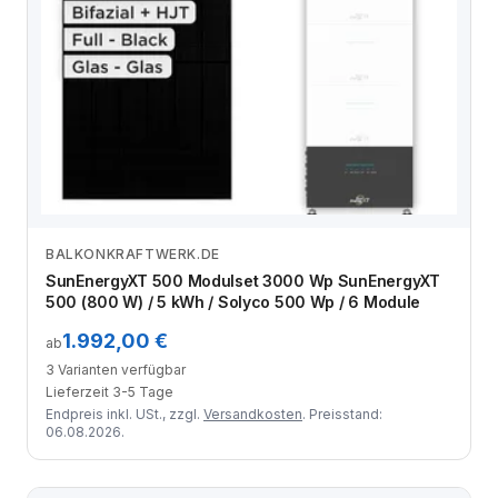
BALKONKRAFTWERK.DE
Zum Angebot
SunEnergyXT 500 Modulset 3000 Wp SunEnergyXT
500 (800 W) / 5 kWh / Solyco 500 Wp / 6 Module
1.992,00 €
ab
3 Varianten verfügbar
Lieferzeit 3-5 Tage
Endpreis inkl. USt., zzgl.
Versandkosten
. Preisstand:
06.08.2026.