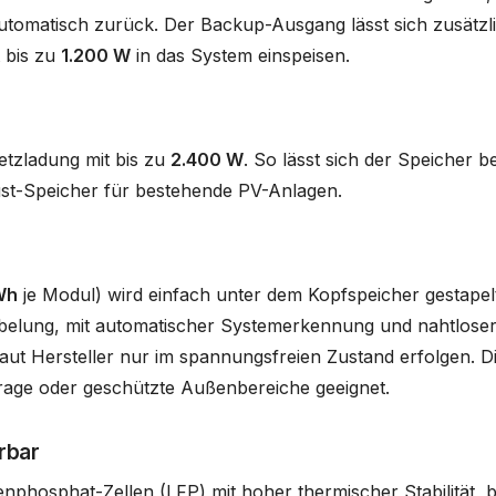
utomatisch zurück. Der Backup-Ausgang lässt sich zusätzli
 bis zu
1.200 W
in das System einspeisen.
tzladung mit bis zu
2.400 W
. So lässt sich der Speicher b
st-Speicher für bestehende PV-Anlagen.
Wh
je Modul) wird einfach unter dem Kopfspeicher gestapelt
abelung, mit automatischer Systemerkennung und nahtloser 
laut Hersteller nur im spannungsfreien Zustand erfolgen. Di
arage oder geschützte Außenbereiche geeignet.
rbar
nphosphat-Zellen (LFP) mit hoher thermischer Stabilität, 