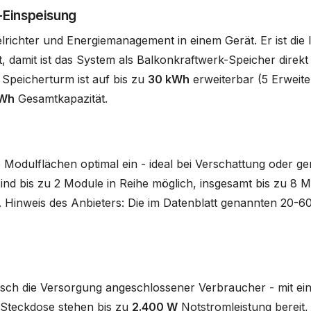
-Einspeisung
ichter und Energiemanagement in einem Gerät. Er ist die l
, damit ist das System als Balkonkraftwerk-Speicher direkt
 Speicherturm ist auf bis zu
30 kWh
erweiterbar (5 Erweite
kWh
Gesamtkapazität.
Modulflächen optimal ein - ideal bei Verschattung oder g
d bis zu 2 Module in Reihe möglich, insgesamt bis zu 8 Mo
. Hinweis des Anbieters: Die im Datenblatt genannten 20-60
sch die Versorgung angeschlossener Verbraucher - mit ei
o-Steckdose stehen bis zu
2.400 W
Notstromleistung bereit,