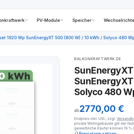
onkraftwerk
PV-Module
Speicher
Wechselrichte
et 1920 Wp SunEnergyXT 500 (800 W) / 10 kWh / Solyco 480 Wp
BALKONKRAFTWERK.DE
SunEnergyXT 
SunEnergyXT 
Solyco 480 Wp
2770,00 €
ab
Endpreis inkl. USt., zzgl.
Versandk
private Wohngebäude gilt der Null
gewerbliche Käufer können 19 % U
Preisalarm setzen