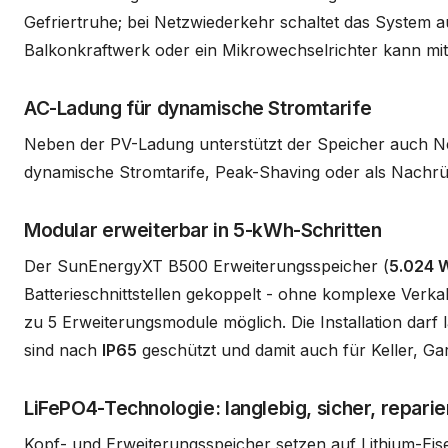
Gefriertruhe; bei Netzwiederkehr schaltet das System a
Balkonkraftwerk oder ein Mikrowechselrichter kann mit
AC-Ladung für dynamische Stromtarife
Neben der PV-Ladung unterstützt der Speicher auch Ne
dynamische Stromtarife, Peak-Shaving oder als Nachrü
Modular erweiterbar in 5-kWh-Schritten
Der SunEnergyXT B500 Erweiterungsspeicher (
5.024 
Batterieschnittstellen gekoppelt - ohne komplexe Verk
zu 5 Erweiterungsmodule möglich. Die Installation darf 
sind nach
IP65
geschützt und damit auch für Keller, G
LiFePO4-Technologie: langlebig, sicher, reparie
Kopf- und Erweiterungsspeicher setzen auf Lithium-Eise