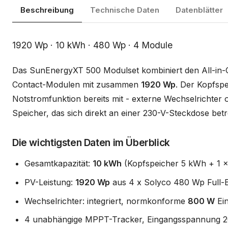
Beschreibung
Technische Daten
Datenblätter
Beschreibung
1920 Wp · 10 kWh · 480 Wp · 4 Module
Das SunEnergyXT 500 Modulset kombiniert den All-in
Contact-Modulen mit zusammen
1920 Wp
. Der Kopfsp
Notstromfunktion bereits mit - externe Wechselrichter o
Speicher, das sich direkt an einer 230-V-Steckdose betre
Die wichtigsten Daten im Überblick
Gesamtkapazität:
10 kWh
(Kopfspeicher 5 kWh + 1 x
PV-Leistung:
1920 Wp
aus 4 x Solyco 480 Wp Full-
Wechselrichter: integriert, normkonforme
800 W
Ein
4 unabhängige MPPT-Tracker, Eingangsspannung 2