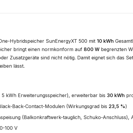
-One-Hybridspeicher SunEnergyXT 500 mit
10 kWh
Gesamtk
eicher bringt einen normkonform auf
800 W
begrenzten We
der Zusatzgeräte sind nicht nötig. Damit eignet sich das Se
iben lässt.
 5 kWh Erweiterungsspeicher), erweiterbar bis
30 kWh
pr
Black-Back-Contact-Modulen (Wirkungsgrad bis
23,5 %
)
speisung (Balkonkraftwerk-tauglich, Schuko-Anschluss), 
0-100 V