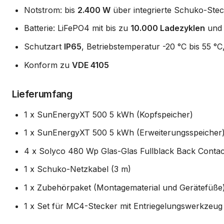
Notstrom: bis
2.400 W
über integrierte Schuko-Ste
Batterie: LiFePO4 mit bis zu
10.000 Ladezyklen
und 
Schutzart
IP65
, Betriebstemperatur -20 °C bis 55 °C
Konform zu
VDE 4105
Lieferumfang
1 x SunEnergyXT 500 5 kWh (Kopfspeicher)
1 x SunEnergyXT 500 5 kWh (Erweiterungsspeicher
4 x Solyco 480 Wp Glas-Glas Fullblack Back Contac
1 x Schuko-Netzkabel (3 m)
1 x Zubehörpaket (Montagematerial und Gerätefüße
1 x Set für MC4-Stecker mit Entriegelungswerkzeug