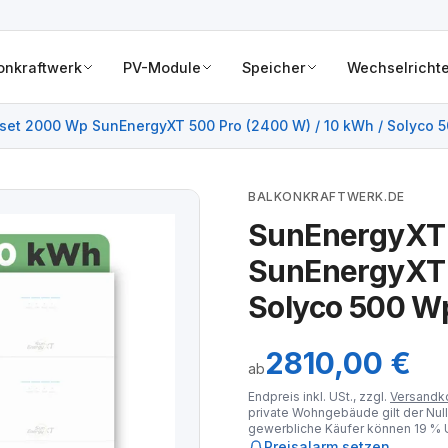
onkraftwerk
PV-Module
Speicher
Wechselrichte
et 2000 Wp SunEnergyXT 500 Pro (2400 W) / 10 kWh / Solyco 
BALKONKRAFTWERK.DE
SunEnergyXT
SunEnergyXT 5
Solyco 500 Wp
2810,00 €
ab
Endpreis inkl. USt., zzgl.
Versandk
private Wohngebäude gilt der Null
gewerbliche Käufer können 19 % U
Preisalarm setzen