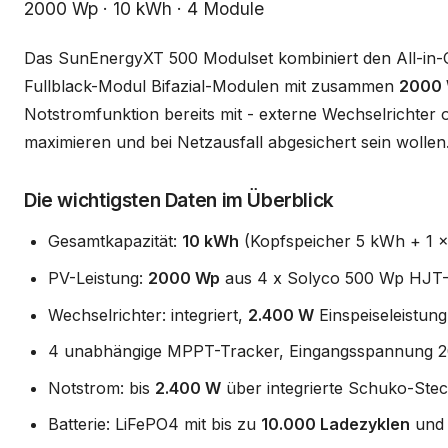
Beschreibung
2000 Wp · 10 kWh · 4 Module
Das SunEnergyXT 500 Modulset kombiniert den All-in
Fullblack-Modul Bifazial-Modulen mit zusammen
2000
Notstromfunktion bereits mit - externe Wechselrichter o
maximieren und bei Netzausfall abgesichert sein wollen
Die wichtigsten Daten im Überblick
Gesamtkapazität:
10 kWh
(Kopfspeicher 5 kWh + 1 x
PV-Leistung:
2000 Wp
aus 4 x Solyco 500 Wp HJT-Mo
Wechselrichter: integriert,
2.400 W
Einspeiseleistung
4 unabhängige MPPT-Tracker, Eingangsspannung 2
Notstrom: bis
2.400 W
über integrierte Schuko-Ste
Batterie: LiFePO4 mit bis zu
10.000 Ladezyklen
und 