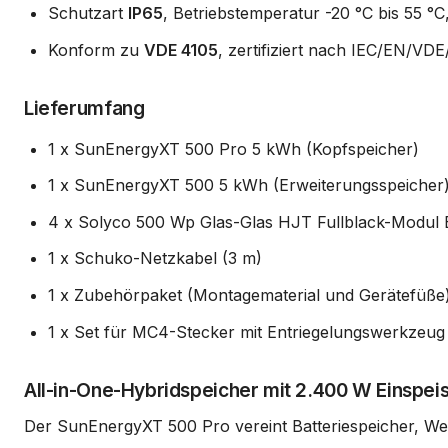
Schutzart
IP65
, Betriebstemperatur -20 °C bis 55 
Konform zu
VDE 4105
, zertifiziert nach IEC/EN/VD
Lieferumfang
1 x SunEnergyXT 500 Pro 5 kWh (Kopfspeicher)
1 x SunEnergyXT 500 5 kWh (Erweiterungsspeicher
4 x Solyco 500 Wp Glas-Glas HJT Fullblack-Modul Bi
1 x Schuko-Netzkabel (3 m)
1 x Zubehörpaket (Montagematerial und Gerätefüße
1 x Set für MC4-Stecker mit Entriegelungswerkzeug
All-in-One-Hybridspeicher mit 2.400 W Einspeis
Der SunEnergyXT 500 Pro vereint Batteriespeicher, Wec