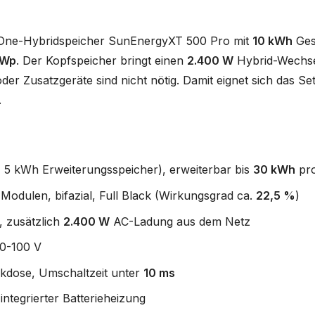
-One-Hybridspeicher SunEnergyXT 500 Pro mit
10 kWh
Ges
 Wp
. Der Kopfspeicher bringt einen
2.400 W
Hybrid-Wechse
der Zusatzgeräte sind nicht nötig. Damit eignet sich das S
.
 5 kWh Erweiterungsspeicher), erweiterbar bis
30 kWh
pr
dulen, bifazial, Full Black (Wirkungsgrad ca.
22,5 %
)
, zusätzlich
2.400 W
AC-Ladung aus dem Netz
0-100 V
ckdose, Umschaltzeit unter
10 ms
integrierter Batterieheizung