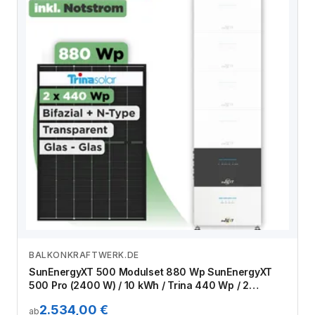
BALKONKRAFTWERK.DE
Zum Angebot
SunEnergyXT 500 Modulset 880 Wp SunEnergyXT
500 Pro (2400 W) / 10 kWh / Trina 440 Wp / 2
Module
2.534,00 €
ab