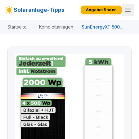
Solaranlage-Tipps
Angebot finden
Startseite
Komplettanlagen
SunEnergyXT 500
Modulset 2000 Wp
SunEnergyXT 500 Pro
(2400 W) / 5 kWh /
Solyco 500 Wp / 4
Module