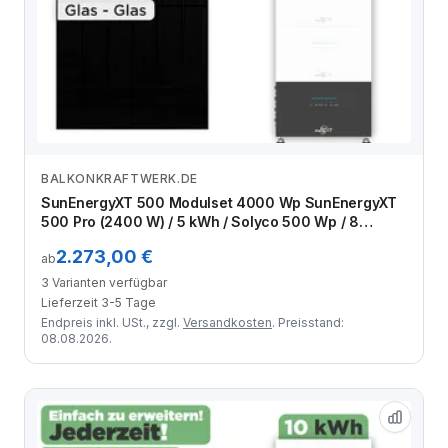
BALKONKRAFTWERK.DE
Zum Angebot
SunEnergyXT 500 Modulset 4000 Wp SunEnergyXT
500 Pro (2400 W) / 5 kWh / Solyco 500 Wp / 8
Module
2.273,00 €
ab
3 Varianten verfügbar
Lieferzeit 3-5 Tage
Endpreis inkl. USt., zzgl.
Versandkosten
. Preisstand:
08.08.2026.