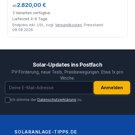
Module
2.820,00 €
ab
3 Varianten verfügbar
Lieferzeit 4-6 Tage
Endpreis inkl. USt., zzgl.
Versandkosten
. Preisstand:
08.08.2026.
Solar-Updates ins Postfach
PV-Förderung, neue Tests, Preisbewegungen. Etwa 1x pro
Woche.
E-Mail-Adresse
Anmelden
Ich stimme der
Datenschutzerklärung
zu.
SOLARANLAGE-TIPPS.DE