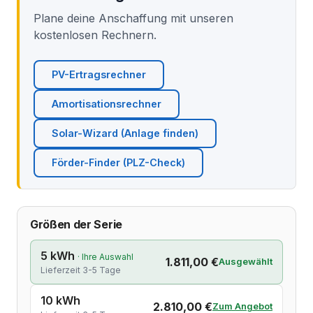
Plane deine Anschaffung mit unseren
kostenlosen Rechnern.
PV-Ertragsrechner
Amortisationsrechner
Solar-Wizard (Anlage finden)
Förder-Finder (PLZ-Check)
Größen der Serie
5 kWh
· Ihre Auswahl
1.811,00 €
Ausgewählt
Lieferzeit 3-5 Tage
10 kWh
2.810,00 €
Zum Angebot