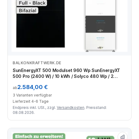
BALKONKRAFTWERK.DE
Zum Angebot
SunEnergyXT 500 Modulset 960 Wp SunEnergyXT
500 Pro (2400 W) / 10 kWh / Solyco 480 Wp / 2
Module
2.584,00 €
ab
3 Varianten verfügbar
Lieferzeit 4-6 Tage
Endpreis inkl. USt., zzgl.
Versandkosten
. Preisstand:
08.08.2026.