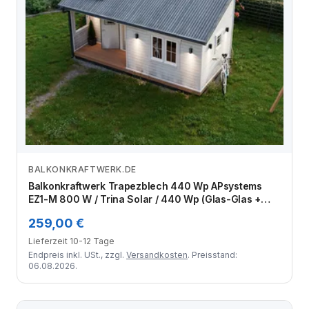
BALKONKRAFTWERK.DE
Zum Angebot
Balkonkraftwerk Trapezblech 440 Wp APsystems
EZ1-M 800 W / Trina Solar / 440 Wp (Glas-Glas +
Bifazial) / Standard Halterung / eine Reihe quer / 1
259,00 €
Modul
Lieferzeit 10-12 Tage
Endpreis inkl. USt., zzgl.
Versandkosten
. Preisstand:
06.08.2026.