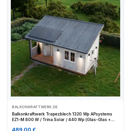
BALKONKRAFTWERK.DE
Zum Angebot
Balkonkraftwerk Trapezblech 1320 Wp APsystems
EZ1-M 800 W / Trina Solar / 440 Wp (Glas-Glas +
Bifazial) / Standard Halterung / eine Reihe hochkant /
489,00 €
3 Module