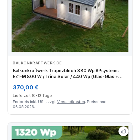
BALKONKRAFTWERK.DE
Zum Angebot
Balkonkraftwerk Trapezblech 880 Wp APsystems
EZ1-M 800 W / Trina Solar / 440 Wp (Glas-Glas +
Bifazial) / Standard Halterung / eine Reihe hochkant /
370,00 €
2 Module
Lieferzeit 10-12 Tage
Endpreis inkl. USt., zzgl.
Versandkosten
. Preisstand:
06.08.2026.