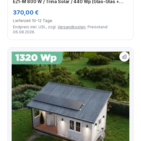
EZ1-M 800 W / Trina Solar / 440 Wp (Glas-Glas +
Bifazial) / Standard Halterung / eine Reihe quer / 2
370,00 €
Module
Lieferzeit 10-12 Tage
Endpreis inkl. USt., zzgl.
Versandkosten
. Preisstand:
06.08.2026.