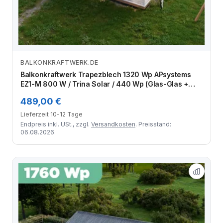
BALKONKRAFTWERK.DE
Zum Angebot
Balkonkraftwerk Trapezblech 1320 Wp APsystems
EZ1-M 800 W / Trina Solar / 440 Wp (Glas-Glas +
Bifazial) / Standard Halterung / eine Reihe quer / 3
489,00 €
Module
Lieferzeit 10-12 Tage
Endpreis inkl. USt., zzgl.
Versandkosten
. Preisstand:
06.08.2026.