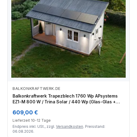
BALKONKRAFTWERK.DE
Zum Angebot
Balkonkraftwerk Trapezblech 1760 Wp APsystems
EZ1-M 800 W / Trina Solar / 440 Wp (Glas-Glas +
Bifazial) / Standard Halterung / eine Reihe quer / 4
609,00 €
Module
Lieferzeit 10-12 Tage
Endpreis inkl. USt., zzgl.
Versandkosten
. Preisstand:
06.08.2026.