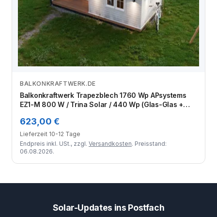
BALKONKRAFTWERK.DE
Zum Angebot
Balkonkraftwerk Trapezblech 1760 Wp APsystems
EZ1-M 800 W / Trina Solar / 440 Wp (Glas-Glas +
Bifazial) / Standard Halterung / zwei Reihen
623,00 €
hochkant / 4 Module
Lieferzeit 10-12 Tage
Endpreis inkl. USt., zzgl.
Versandkosten
. Preisstand:
06.08.2026.
Solar-Updates ins Postfach