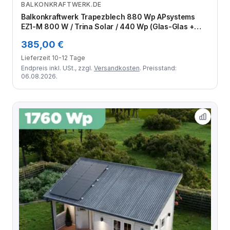
BALKONKRAFTWERK.DE
Zum Angebot
Balkonkraftwerk Trapezblech 880 Wp APsystems
EZ1-M 800 W / Trina Solar / 440 Wp (Glas-Glas +
Bifazial) / Standard Halterung / zwei Reihen
385,00 €
hochkant / 2 Module
Lieferzeit 10-12 Tage
Endpreis inkl. USt., zzgl.
Versandkosten
. Preisstand:
06.08.2026.