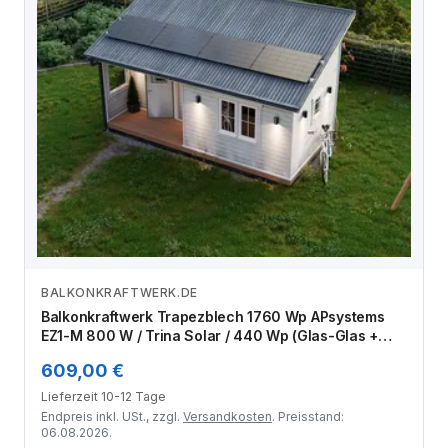
BALKONKRAFTWERK.DE
Zum Angebot
Balkonkraftwerk Trapezblech 1760 Wp APsystems
EZ1-M 800 W / Trina Solar / 440 Wp (Glas-Glas +
Bifazial) / Standard Halterung / eine Reihe quer / 4
609,00 €
Module
Lieferzeit 10-12 Tage
Endpreis inkl. USt., zzgl.
Versandkosten
. Preisstand:
06.08.2026.