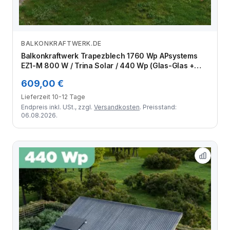
BALKONKRAFTWERK.DE
Zum Angebot
Balkonkraftwerk Trapezblech 1760 Wp APsystems
EZ1-M 800 W / Trina Solar / 440 Wp (Glas-Glas +
Bifazial) / Standard Halterung / eine Reihe hochkant /
609,00 €
4 Module
Lieferzeit 10-12 Tage
Endpreis inkl. USt., zzgl.
Versandkosten
. Preisstand:
06.08.2026.