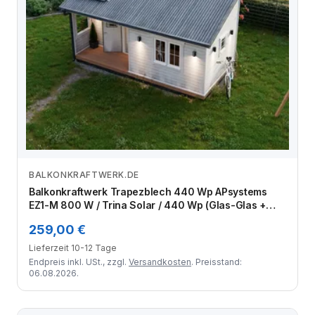
BALKONKRAFTWERK.DE
Zum Angebot
Balkonkraftwerk Trapezblech 440 Wp APsystems
EZ1-M 800 W / Trina Solar / 440 Wp (Glas-Glas +
Bifazial) / Standard Halterung / eine Reihe quer / 1
259,00 €
Modul
Lieferzeit 10-12 Tage
Endpreis inkl. USt., zzgl.
Versandkosten
. Preisstand:
06.08.2026.