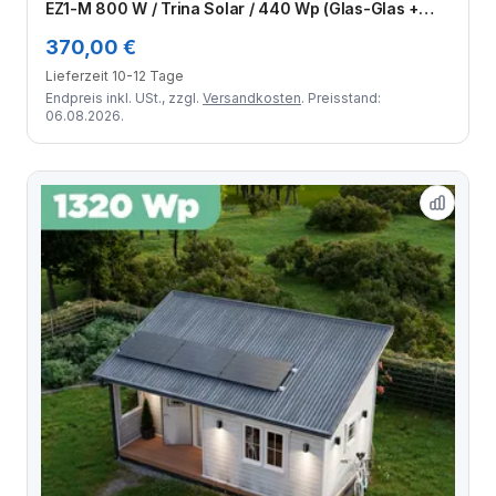
EZ1-M 800 W / Trina Solar / 440 Wp (Glas-Glas +
Bifazial) / Standard Halterung / eine Reihe quer / 2
370,00 €
Module
Lieferzeit 10-12 Tage
Endpreis inkl. USt., zzgl.
Versandkosten
. Preisstand:
06.08.2026.