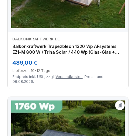
BALKONKRAFTWERK.DE
Zum Angebot
Balkonkraftwerk Trapezblech 1320 Wp APsystems
EZ1-M 800 W / Trina Solar / 440 Wp (Glas-Glas +
Bifazial) / Standard Halterung / eine Reihe quer / 3
489,00 €
Module
Lieferzeit 10-12 Tage
Endpreis inkl. USt., zzgl.
Versandkosten
. Preisstand:
06.08.2026.