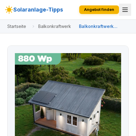
Solaranlage-Tipps
Angebot finden
Startseite
Balkonkraftwerk
Balkonkraftwerk
Trapezblech 880 Wp
APsystems EZ1-M 800
W / Trina Solar / 440
Wp (Glas-Glas +
Bifazial) / Standard
Halterung / eine Reihe
hochkant / 2 Module