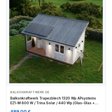
BALKONKRAFTWERK.DE
Zum Angebot
Balkonkraftwerk Trapezblech 1320 Wp APsystems
EZ1-M 800 W / Trina Solar / 440 Wp (Glas-Glas +
Bifazial) / Standard Halterung / eine Reihe hochkant /
489,00 €