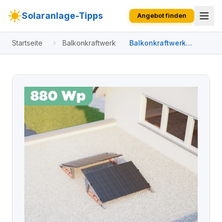
Solaranlage-Tipps
Angebot finden
Startseite
Balkonkraftwerk
Balkonkraftwerk
Flachdach 880 Wp
APsystems EZ1-M 800
W / Trina Solar / 440
Wp (Glas-Glas +
Bifazial) / Standard /
zwei Reihen quer / 2
Module