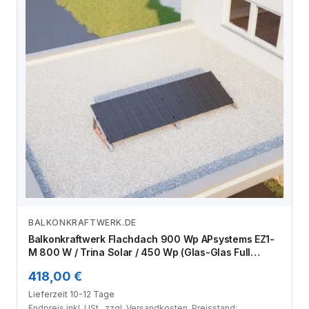
BALKONKRAFTWERK.DE
Zum Angebot
Balkonkraftwerk Flachdach 900 Wp APsystems EZ1-
M 800 W / Trina Solar / 450 Wp (Glas-Glas Full
Black) / Standard / eine Reihe quer / 2 Module
418,00 €
Lieferzeit 10-12 Tage
Endpreis inkl. USt., zzgl.
Versandkosten
. Preisstand: