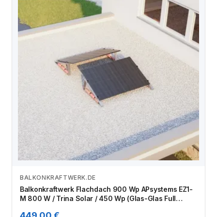
BALKONKRAFTWERK.DE
Zum Angebot
Balkonkraftwerk Flachdach 900 Wp APsystems EZ1-
M 800 W / Trina Solar / 450 Wp (Glas-Glas Full
Black) / Standard / zwei Reihen quer / 2 Module
449,00 €