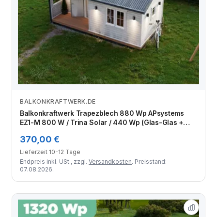
BALKONKRAFTWERK.DE
Zum Angebot
Balkonkraftwerk Trapezblech 880 Wp APsystems
EZ1-M 800 W / Trina Solar / 440 Wp (Glas-Glas +
Bifazial) / Standard Halterung / eine Reihe hochkant /
370,00 €
2 Module
Lieferzeit 10-12 Tage
Endpreis inkl. USt., zzgl.
Versandkosten
. Preisstand:
07.08.2026.