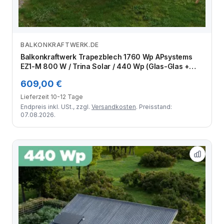
BALKONKRAFTWERK.DE
Zum Angebot
Balkonkraftwerk Trapezblech 1760 Wp APsystems
EZ1-M 800 W / Trina Solar / 440 Wp (Glas-Glas +
Bifazial) / Standard Halterung / eine Reihe hochkant /
609,00 €
4 Module
Lieferzeit 10-12 Tage
Endpreis inkl. USt., zzgl.
Versandkosten
. Preisstand:
07.08.2026.