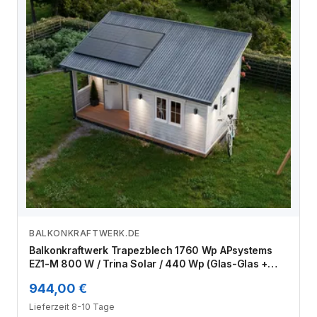
BALKONKRAFTWERK.DE
Zum Angebot
Balkonkraftwerk Trapezblech 1760 Wp APsystems
EZ1-M 800 W / Trina Solar / 440 Wp (Glas-Glas +
Bifazial) / Premium Halterung / zwei Reihen quer / 4
944,00 €
Module
Lieferzeit 8-10 Tage