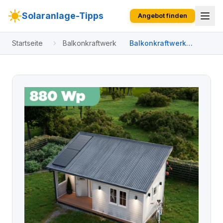
Solaranlage-Tipps
Angebot finden
Startseite
Balkonkraftwerk
Balkonkraftwerk
Trapezblech 880 Wp
APsystems EZ1-M 800
W / Trina Solar / 440
Wp (Glas-Glas +
Bifazial) / Premium
Halterung / zwei
Reihen hochkant / 2
Module