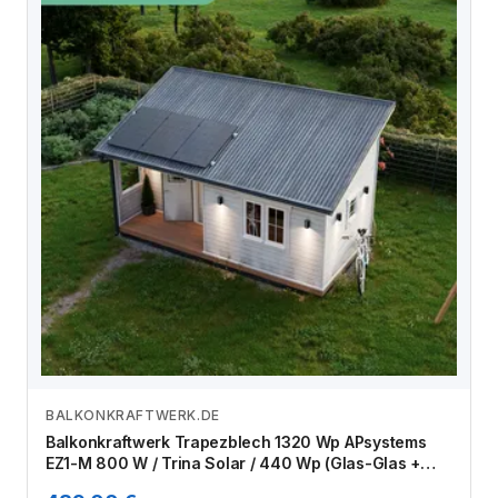
BALKONKRAFTWERK.DE
Zum Angebot
Balkonkraftwerk Trapezblech 1320 Wp APsystems
EZ1-M 800 W / Trina Solar / 440 Wp (Glas-Glas +
Bifazial) / Standard Halterung / eine Reihe hochkant /