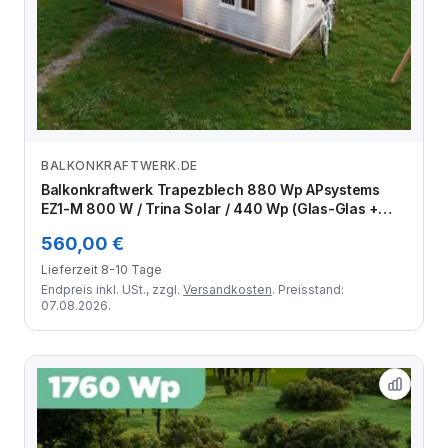
BALKONKRAFTWERK.DE
Zum Angebot
Balkonkraftwerk Trapezblech 880 Wp APsystems
EZ1-M 800 W / Trina Solar / 440 Wp (Glas-Glas +
Bifazial) / Premium Halterung / zwei Reihen quer / 2
560,00 €
Module
Lieferzeit 8-10 Tage
Endpreis inkl. USt., zzgl.
Versandkosten
. Preisstand:
07.08.2026.