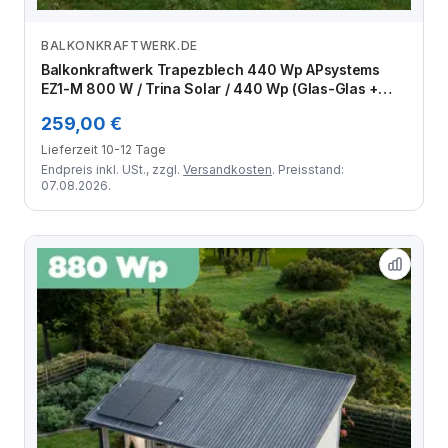
BALKONKRAFTWERK.DE
Zum Angebot
Balkonkraftwerk Trapezblech 440 Wp APsystems
EZ1-M 800 W / Trina Solar / 440 Wp (Glas-Glas +
Bifazial) / Standard Halterung / eine Reihe hochkant /
259,00 €
1 Modul
Lieferzeit 10-12 Tage
Endpreis inkl. USt., zzgl.
Versandkosten
. Preisstand:
07.08.2026.