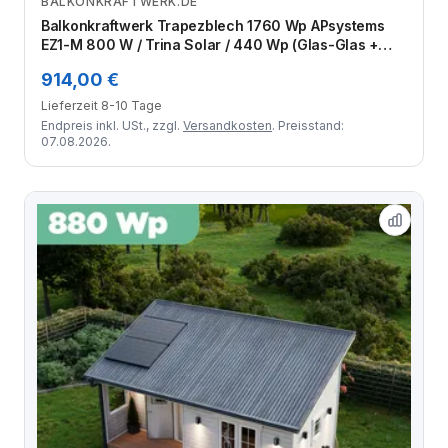
BALKONKRAFTWERK.DE
Zum Angebot
Balkonkraftwerk Trapezblech 1760 Wp APsystems
EZ1-M 800 W / Trina Solar / 440 Wp (Glas-Glas +
Bifazial) / Premium Halterung / zwei Reihen hochkant
914,00 €
/ 4 Module
Lieferzeit 8-10 Tage
Endpreis inkl. USt., zzgl.
Versandkosten
. Preisstand:
07.08.2026.