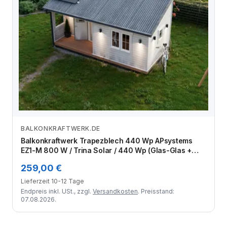
BALKONKRAFTWERK.DE
Zum Angebot
Balkonkraftwerk Trapezblech 440 Wp APsystems
EZ1-M 800 W / Trina Solar / 440 Wp (Glas-Glas +
Bifazial) / Standard Halterung / eine Reihe quer / 1
259,00 €
Modul
Lieferzeit 10-12 Tage
Endpreis inkl. USt., zzgl.
Versandkosten
. Preisstand:
07.08.2026.