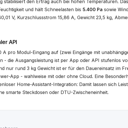
ng stabilisiert den Ertrag auch bei hohen Temperaturen. D
euchtigkeit und hält Schneelasten bis
5.400 Pa
sowie Wind
40,01 V, Kurzschlussstrom 15,86 A, Gewicht 23,5 kg, Abm
ler API
0 A pro Modul-Eingang auf (zwei Eingänge mit unabhängige
- die Ausgangsleistung ist per App oder API stufenlos vo
d nur rund 3 kg Gewicht ist er für den Dauereinsatz im 
yPower-App - wahlweise mit oder ohne Cloud. Eine Besonde
enloser Home-Assistant-Integration: Damit lassen sich Lei
hne smarte Steckdosen oder DTU-Zwischeneinheit.