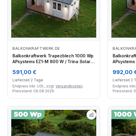
BALKONKRAFTWERK.DE
BALKONKR
Zum Angebot
Balkonkraftwerk Trapezblech 1000 Wp
Balkonkra
APsystems EZ1-M 800 W / Trina Solar /
APsystems 
500 Wp (Glas-Glas Full Black) /
500 Wp (Gla
591,00 €
992,00 
Premium Halterung / zwei Reihen
Premium Ha
hochkant / 2 Module
hochkant /
Lieferzeit 2 Tage
Lieferzeit 2
Endpreis inkl. USt., zzgl.
Versandkosten
.
Endpreis inkl.
Preisstand: 09.08.2026.
Preisstand: 