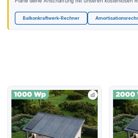
Plane deine Anschaffung mit unseren kostenlosen 
Balkonkraftwerk-Rechner
Amortisationsrech