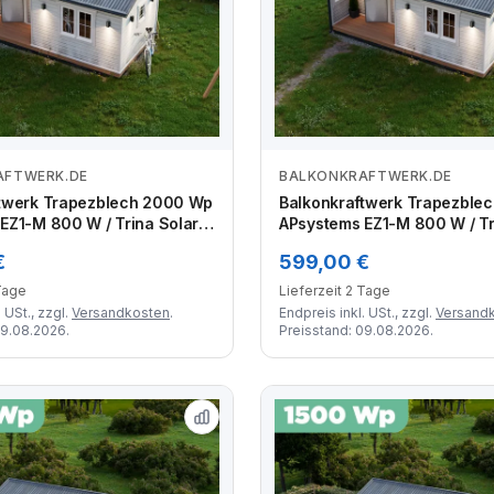
AFTWERK.DE
BALKONKRAFTWERK.DE
Zum Angebot
Zum Angebot
ftwerk Trapezblech 2000 Wp
Balkonkraftwerk Trapezble
EZ1-M 800 W / Trina Solar /
APsystems EZ1-M 800 W / Tri
s-Glas Full Black) /
500 Wp (Glas-Glas Full Black
€
599,00 €
lterung / zwei Reihen
Premium Halterung / zwei Re
 4 Module
2 Module
 Tage
Lieferzeit 2 Tage
 USt., zzgl.
Versandkosten
.
Endpreis inkl. USt., zzgl.
Versand
09.08.2026.
Preisstand: 09.08.2026.