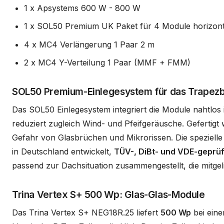
1 x Apsystems 600 W - 800 W
1 x SOL50 Premium UK Paket für 4 Module horizonta
4 x MC4 Verlängerung 1 Paar 2 m
2 x MC4 Y-Verteilung 1 Paar (MMF + FMM)
SOL50 Premium-Einlegesystem für das Trapez
Das SOL50 Einlegesystem integriert die Module nahtlos
reduziert zugleich Wind- und Pfeifgeräusche. Gefertig
Gefahr von Glasbrüchen und Mikrorissen. Die spezielle 
in Deutschland entwickelt,
TÜV-, DiBt- und VDE-geprüf
passend zur Dachsituation zusammengestellt, die mitgel
Trina Vertex S+ 500 Wp: Glas-Glas-Module
Das Trina Vertex S+ NEG18R.25 liefert
500 Wp
bei ein