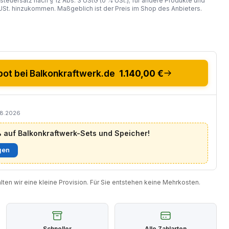
steuersatz nach § 12 Abs. 3 UStG (0 % USt.); für andere Produkte und
St. hinzukommen. Maßgeblich ist der Preis im Shop des Anbieters.
ot bei Balkonkraftwerk.de
1.140,00 €
08.2026
auf Balkonkraftwerk-Sets und Speicher!
gen
halten wir eine kleine Provision. Für Sie entstehen keine Mehrkosten.
Schneller
Alle Zahlarten