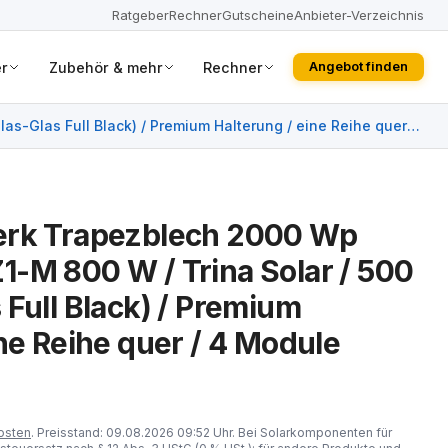
Ratgeber
Rechner
Gutscheine
Anbieter-Verzeichnis
r
Zubehör & mehr
Rechner
Angebot finden
s-Glas Full Black) / Premium Halterung / eine Reihe quer /
erk Trapezblech 2000 Wp
-M 800 W / Trina Solar / 500
 Full Black) / Premium
ne Reihe quer / 4 Module
osten
. Preisstand: 09.08.2026 09:52 Uhr. Bei Solarkomponenten für