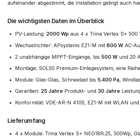
aufeinander abgestimmt, die Installation gelingt auch h
Die wichtigsten Daten im Überblick
PV-Leistung:
2000 Wp
aus 4 x Trina Vertex S+ 50
Wechselrichter: APsystems EZ1-M mit
800 W
AC-Aus
2 unabhängige MPPT-Eingänge, bis
500 W
und 20 A
Montage: SOL50 Premium-Einlegesystem, eine Reih
Module: Glas-Glas, Schneelast bis
5.400 Pa
, Windla
Garantien:
25 Jahre
Produkt- und
30 Jahre
Leistung
Konformität: VDE-AR-N 4105, EZ1-M mit WLAN und B
Lieferumfang
4 x Module: Trina Vertex S+ NEG18R.25, 500Wp, Glas