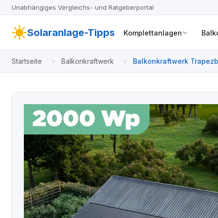
Unabhängiges Vergleichs- und Ratgeberportal
Solaranlage-Tipps
Komplettanlagen
Balk
Startseite
Balkonkraftwerk
Balkonkraftwerk Trapezbl
4 Module