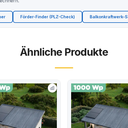
Rechnern.
ner
Förder-Finder (PLZ-Check)
Balkonkraftwerk-Si
Ähnliche Produkte