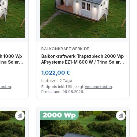
BALKONKRAFTWERK.DE
Zum Angebot
ch 1000 Wp
Balkonkraftwerk Trapezblech 2000 Wp
na Solar /
APsystems EZ1-M 800 W / Trina Solar /
) /
500 Wp (Glas-Glas Full Black) /
1.022,00 €
ihen quer /
Premium Halterung / zwei Reihen quer /
4 Module
Lieferzeit 2 Tage
kosten
.
Endpreis inkl. USt., zzgl.
Versandkosten
.
Preisstand: 09.08.2026.