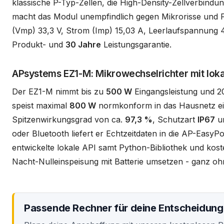
klassische P-Typ-Zellen, die High-Density-Zellverbindu
macht das Modul unempfindlich gegen Mikrorisse und F
(Vmp) 33,3 V, Strom (Imp) 15,03 A, Leerlaufspannung 
Produkt- und
30 Jahre
Leistungsgarantie.
APsystems EZ1-M: Mikrowechselrichter mit loka
Der EZ1-M nimmt bis zu
500 W
Eingangsleistung und 2
speist maximal
800 W
normkonform in das Hausnetz ein 
Spitzenwirkungsgrad von ca.
97,3 %
, Schutzart
IP67
un
oder Bluetooth liefert er Echtzeitdaten in die AP-Eas
entwickelte lokale API samt Python-Bibliothek und kost
Nacht-Nulleinspeisung mit Batterie umsetzen - ganz o
Passende Rechner für deine Entscheidung