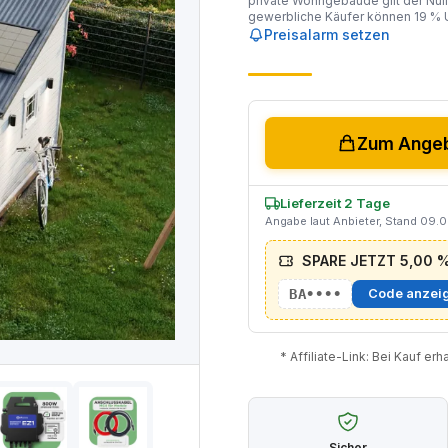
private Wohngebäude gilt der Null
gewerbliche Käufer können 19 % U
Preisalarm setzen
Zum Angeb
Lieferzeit 2 Tage
Angabe laut Anbieter, Stand 09.
SPARE JETZT 5,00 % 
BA••••
Code anzei
* Affiliate-Link: Bei Kauf er
Sicher