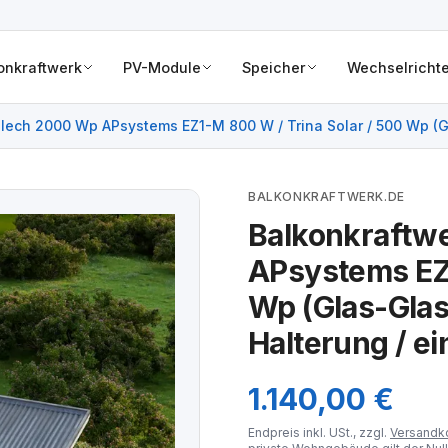
onkraftwerk
PV-Module
Speicher
Wechselrichte
ech 2000 Wp APsystems EZ1-M 800 W / Trina Solar / 500 Wp (Gla
BALKONKRAFTWERK.DE
Balkonkraftw
APsystems EZ1
Wp (Glas-Glas
Halterung / ei
1.140,00 €
Endpreis inkl. USt., zzgl.
Versandk