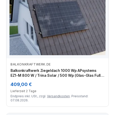
BALKONKRAFTWERK.DE
Zum Angebot
Balkonkraftwerk Ziegeldach 1000 Wp APsystems
EZ1-M 800 W / Trina Solar / 500 Wp (Glas-Glas Full
Black) / Klassik Halterung / eine Reihe hochkant / 2
409,00 €
Module
Lieferzeit 2 Tage
Endpreis inkl. USt., zzgl.
Versandkosten
. Preisstand:
07.08.2026.