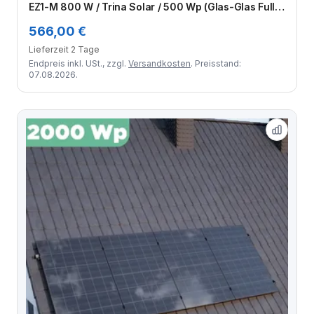
EZ1-M 800 W / Trina Solar / 500 Wp (Glas-Glas Full
Black) / Klassik Halterung / eine Reihe hochkant / 3
566,00 €
Module
Lieferzeit 2 Tage
Endpreis inkl. USt., zzgl.
Versandkosten
. Preisstand:
07.08.2026.