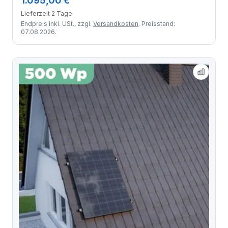
1.095,00 €
Module
Lieferzeit 2 Tage
Endpreis inkl. USt., zzgl.
Versandkosten
. Preisstand:
07.08.2026.