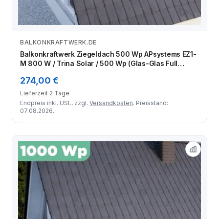
BALKONKRAFTWERK.DE
Zum Angebot
Balkonkraftwerk Ziegeldach 500 Wp APsystems EZ1-
M 800 W / Trina Solar / 500 Wp (Glas-Glas Full
Black) / Klassik Halterung / eine Reihe hochkant / 1
274,00 €
Modul
Lieferzeit 2 Tage
Endpreis inkl. USt., zzgl.
Versandkosten
. Preisstand:
07.08.2026.