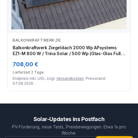
BALKONKRAFTWERK.DE
Zum Angebot
Balkonkraftwerk Ziegeldach 2000 Wp APsystems
EZ1-M 800 W / Trina Solar / 500 Wp (Glas-Glas Full
Black) / Klassik Halterung / eine Reihe hochkant / 4
708,00 €
Module
Lieferzeit 2 Tage
Endpreis inkl. USt., zzgl.
Versandkosten
. Preisstand:
07.08.2026.
Solar-Updates ins Postfach
PV-Förderung, neue Tests, Preisbewegungen. Etwa 1x pro
Woche.