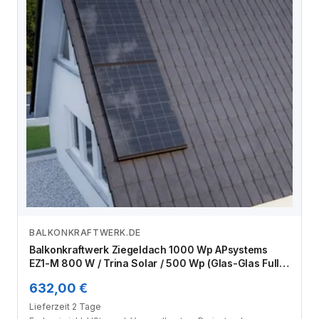
BALKONKRAFTWERK.DE
Zum Angebot
Balkonkraftwerk Ziegeldach 1000 Wp APsystems
EZ1-M 800 W / Trina Solar / 500 Wp (Glas-Glas Full
Black) / Premium Halterung / zwei Reihen hochkant /
632,00 €
2 Module
Lieferzeit 2 Tage