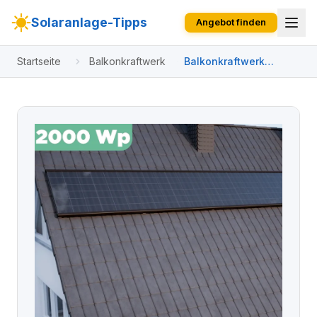
Solaranlage-Tipps
Angebot finden
Startseite
Balkonkraftwerk
Balkonkraftwerk
Ziegeldach 2000 Wp
APsystems EZ1-M 800
W / Trina Solar / 500
Wp (Glas-Glas Full
Black) / Premium
Halterung / eine Reihe
quer / 4 Module