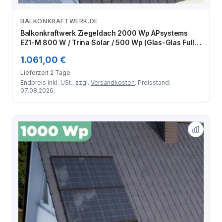
BALKONKRAFTWERK.DE
Zum Angebot
Balkonkraftwerk Ziegeldach 2000 Wp APsystems
EZ1-M 800 W / Trina Solar / 500 Wp (Glas-Glas Full
Black) / Premium Halterung / zwei Reihen hochkant /
1.061,00 €
4 Module
Lieferzeit 2 Tage
Endpreis inkl. USt., zzgl.
Versandkosten
. Preisstand:
07.08.2026.