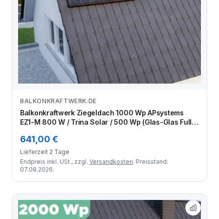
BALKONKRAFTWERK.DE
Zum Angebot
Balkonkraftwerk Ziegeldach 1000 Wp APsystems
EZ1-M 800 W / Trina Solar / 500 Wp (Glas-Glas Full
Black) / Premium Halterung / zwei Reihen quer / 2
641,00 €
Module
Lieferzeit 2 Tage
Endpreis inkl. USt., zzgl.
Versandkosten
. Preisstand:
07.08.2026.