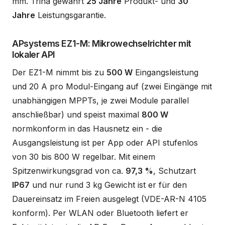
mm. Trina gewährt
25 Jahre
Produkt- und
30
Jahre
Leistungsgarantie.
APsystems EZ1-M: Mikrowechselrichter mit
lokaler API
Der EZ1-M nimmt bis zu
500 W
Eingangsleistung
und 20 A pro Modul-Eingang auf (zwei Eingänge mit
unabhängigen MPPTs, je zwei Module parallel
anschließbar) und speist maximal
800 W
normkonform in das Hausnetz ein - die
Ausgangsleistung ist per App oder API stufenlos
von 30 bis 800 W regelbar. Mit einem
Spitzenwirkungsgrad von ca.
97,3 %
, Schutzart
IP67
und nur rund 3 kg Gewicht ist er für den
Dauereinsatz im Freien ausgelegt (VDE-AR-N 4105
konform). Per WLAN oder Bluetooth liefert er