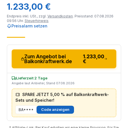
1.233,00 €
Endpreis inkl. USt., zzgl.
Versandkosten
. Preisstand: 07.08.2026
09:56 Uhr.
Steuerhinweis
Preisalarm setzen
Zum Angebot bei
1.233,00
Balkonkraftwerk.de
€
Lieferzeit 2 Tage
Angabe laut Anbieter, Stand 07.08.2026
SPARE JETZT 5,00 % auf Balkonkraftwerk-
Sets und Speicher!
BA••••
Code anzeigen
* Affiliate-Link: Bei Kauf erhalten wir eine kleine Provision. Für Sie