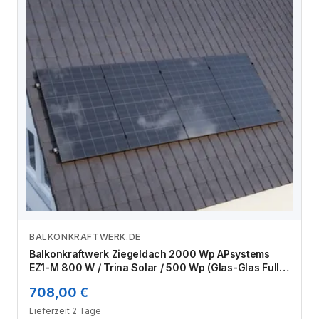
BALKONKRAFTWERK.DE
Zum Angebot
Balkonkraftwerk Ziegeldach 2000 Wp APsystems
EZ1-M 800 W / Trina Solar / 500 Wp (Glas-Glas Full
Black) / Klassik Halterung / eine Reihe hochkant / 4
708,00 €
Module
Lieferzeit 2 Tage