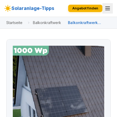
Solaranlage-Tipps
Angebot finden
Startseite
Balkonkraftwerk
Balkonkraftwerk
Ziegeldach 1000 Wp
APsystems EZ1-M 800
W / Trina Solar / 500
Wp (Glas-Glas Full
Black) / Klassik
Halterung / eine Reihe
hochkant / 2 Module