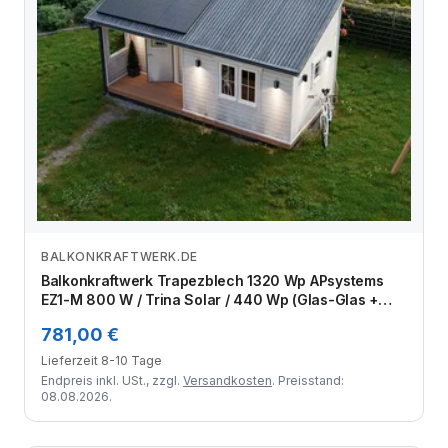
BALKONKRAFTWERK.DE
Zum Angebot
Balkonkraftwerk Trapezblech 1320 Wp APsystems
EZ1-M 800 W / Trina Solar / 440 Wp (Glas-Glas +
Bifazial) / Premium Halterung / eine Reihe hochkant /
781,00 €
3 Module
Lieferzeit 8-10 Tage
Endpreis inkl. USt., zzgl.
Versandkosten
. Preisstand:
08.08.2026.