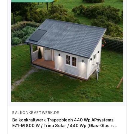
BALKONKRAFTWERK.DE
Zum Angebot
Balkonkraftwerk Trapezblech 440 Wp APsystems
EZ1-M 800 W / Trina Solar / 440 Wp (Glas-Glas +
Bifazial) / Premium Halterung / eine Reihe hochkant /