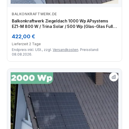
BALKONKRAFTWERK.DE
Zum Angebot
Balkonkraftwerk Ziegeldach 1000 Wp APsystems
EZ1-M 800 W / Trina Solar / 500 Wp (Glas-Glas Full
Black) / Klassik Halterung / zwei Reihen hochkant / 2
422,00 €
Module
Lieferzeit 2 Tage
Endpreis inkl. USt., zzgl.
Versandkosten
. Preisstand:
08.08.2026.