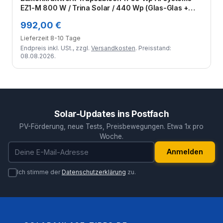
EZ1-M 800 W / Trina Solar / 440 Wp (Glas-Glas +
Bifazial) / Premium Halterung / eine Reihe hochkant /
992,00 €
4 Module
Lieferzeit 8-10 Tage
Endpreis inkl. USt., zzgl.
Versandkosten
. Preisstand:
08.08.2026.
Solar-Updates ins Postfach
PV-Förderung, neue Tests, Preisbewegungen. Etwa 1x pro
Woche.
E-Mail-Adresse
Anmelden
Ich stimme der
Datenschutzerklärung
zu.