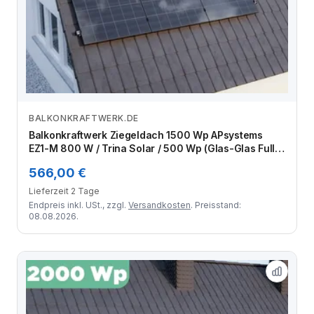
BALKONKRAFTWERK.DE
Zum Angebot
Balkonkraftwerk Ziegeldach 1500 Wp APsystems
EZ1-M 800 W / Trina Solar / 500 Wp (Glas-Glas Full
Black) / Klassik Halterung / eine Reihe hochkant / 3
566,00 €
Module
Lieferzeit 2 Tage
Endpreis inkl. USt., zzgl.
Versandkosten
. Preisstand:
08.08.2026.