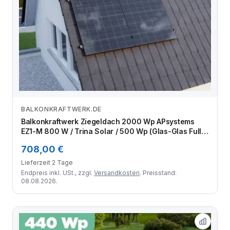
BALKONKRAFTWERK.DE
Zum Angebot
Balkonkraftwerk Ziegeldach 2000 Wp APsystems
EZ1-M 800 W / Trina Solar / 500 Wp (Glas-Glas Full
Black) / Klassik Halterung / zwei Reihen hochkant / 4
708,00 €
Module
Lieferzeit 2 Tage
Endpreis inkl. USt., zzgl.
Versandkosten
. Preisstand:
08.08.2026.