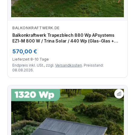
BALKONKRAFTWERK.DE
Zum Angebot
Balkonkraftwerk Trapezblech 880 Wp APsystems
EZ1-M 800 W / Trina Solar / 440 Wp (Glas-Glas +
Bifazial) / Premium Halterung / eine Reihe hochkant /
570,00 €
2 Module
Lieferzeit 8-10 Tage
Endpreis inkl. USt., zzgl.
Versandkosten
. Preisstand:
08.08.2026.