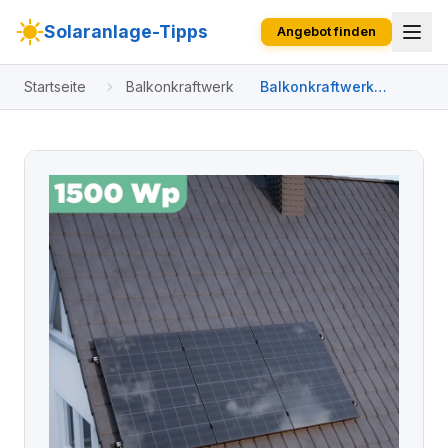
Solaranlage-Tipps
Angebot finden
Startseite
Balkonkraftwerk
Balkonkraftwerk
Ziegeldach 1500 Wp
APsystems EZ1-M 800
W / Trina Solar / 500
Wp (Glas-Glas Full
Black) / Klassik
Halterung / eine Reihe
hochkant / 3 Module