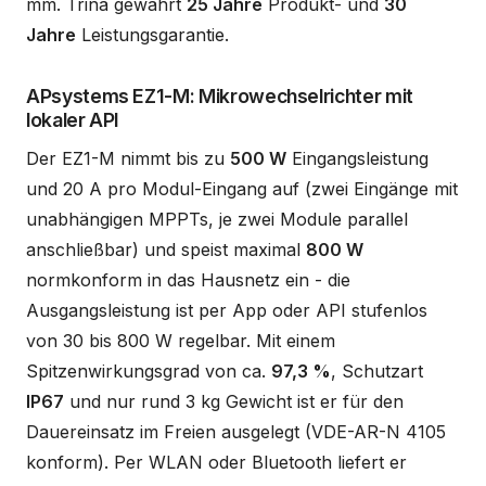
mm. Trina gewährt
25 Jahre
Produkt- und
30
Jahre
Leistungsgarantie.
APsystems EZ1-M: Mikrowechselrichter mit
lokaler API
Der EZ1-M nimmt bis zu
500 W
Eingangsleistung
und 20 A pro Modul-Eingang auf (zwei Eingänge mit
unabhängigen MPPTs, je zwei Module parallel
anschließbar) und speist maximal
800 W
normkonform in das Hausnetz ein - die
Ausgangsleistung ist per App oder API stufenlos
von 30 bis 800 W regelbar. Mit einem
Spitzenwirkungsgrad von ca.
97,3 %
, Schutzart
IP67
und nur rund 3 kg Gewicht ist er für den
Dauereinsatz im Freien ausgelegt (VDE-AR-N 4105
konform). Per WLAN oder Bluetooth liefert er