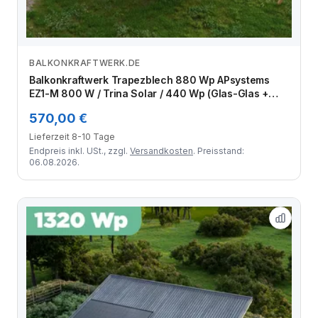
BALKONKRAFTWERK.DE
Zum Angebot
Balkonkraftwerk Trapezblech 880 Wp APsystems
EZ1-M 800 W / Trina Solar / 440 Wp (Glas-Glas +
Bifazial) / Premium Halterung / eine Reihe hochkant /
570,00 €
2 Module
Lieferzeit 8-10 Tage
Endpreis inkl. USt., zzgl.
Versandkosten
. Preisstand:
06.08.2026.