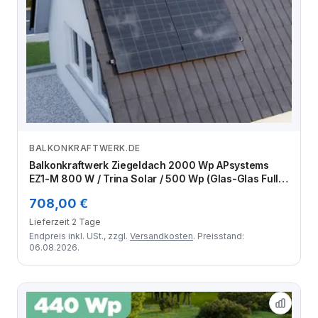
BALKONKRAFTWERK.DE
Zum Angebot
Balkonkraftwerk Ziegeldach 2000 Wp APsystems
EZ1-M 800 W / Trina Solar / 500 Wp (Glas-Glas Full
Black) / Klassik Halterung / zwei Reihen hochkant / 4
708,00 €
Module
Lieferzeit 2 Tage
Endpreis inkl. USt., zzgl.
Versandkosten
. Preisstand:
06.08.2026.