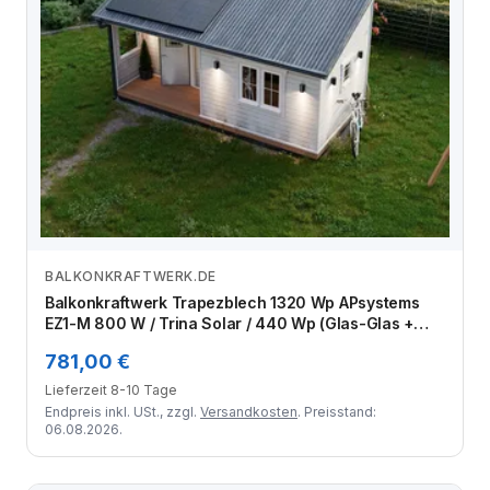
BALKONKRAFTWERK.DE
Zum Angebot
Balkonkraftwerk Trapezblech 1320 Wp APsystems
EZ1-M 800 W / Trina Solar / 440 Wp (Glas-Glas +
Bifazial) / Premium Halterung / eine Reihe hochkant /
781,00 €
3 Module
Lieferzeit 8-10 Tage
Endpreis inkl. USt., zzgl.
Versandkosten
. Preisstand:
06.08.2026.