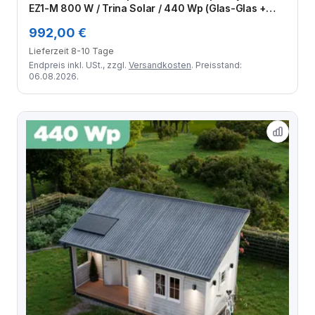
EZ1-M 800 W / Trina Solar / 440 Wp (Glas-Glas +
Bifazial) / Premium Halterung / eine Reihe hochkant /
992,00 €
4 Module
Lieferzeit 8-10 Tage
Endpreis inkl. USt., zzgl.
Versandkosten
. Preisstand:
06.08.2026.