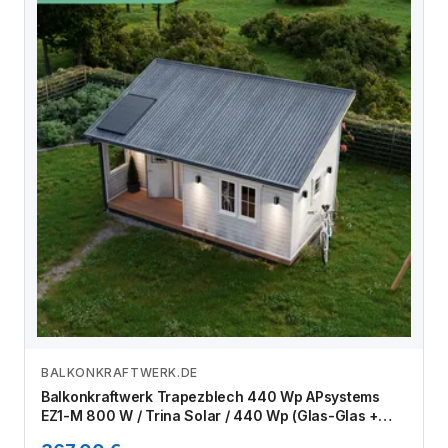
BALKONKRAFTWERK.DE
Zum Angebot
Balkonkraftwerk Trapezblech 440 Wp APsystems
EZ1-M 800 W / Trina Solar / 440 Wp (Glas-Glas +
Bifazial) / Premium Halterung / eine Reihe hochkant /