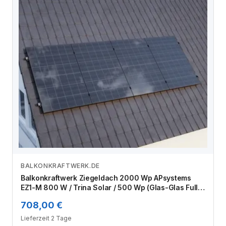
BALKONKRAFTWERK.DE
Zum Angebot
Balkonkraftwerk Ziegeldach 2000 Wp APsystems
EZ1-M 800 W / Trina Solar / 500 Wp (Glas-Glas Full
Black) / Klassik Halterung / eine Reihe hochkant / 4
708,00 €
Module
Lieferzeit 2 Tage