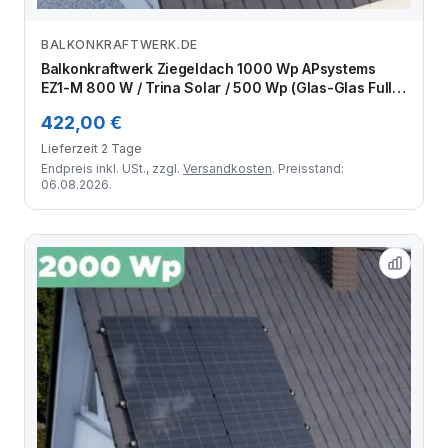
BALKONKRAFTWERK.DE
Zum Angebot
Balkonkraftwerk Ziegeldach 1000 Wp APsystems
EZ1-M 800 W / Trina Solar / 500 Wp (Glas-Glas Full
Black) / Klassik Halterung / zwei Reihen hochkant / 2
422,00 €
Module
Lieferzeit 2 Tage
Endpreis inkl. USt., zzgl.
Versandkosten
. Preisstand:
06.08.2026.