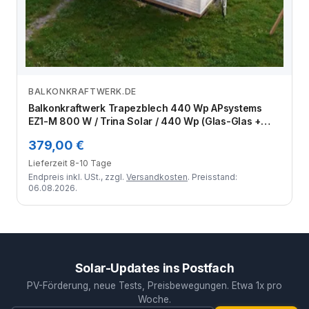
BALKONKRAFTWERK.DE
Zum Angebot
Balkonkraftwerk Trapezblech 440 Wp APsystems
EZ1-M 800 W / Trina Solar / 440 Wp (Glas-Glas +
Bifazial) / Premium Halterung / eine Reihe quer / 1
379,00 €
Modul
Lieferzeit 8-10 Tage
Endpreis inkl. USt., zzgl.
Versandkosten
. Preisstand:
06.08.2026.
Solar-Updates ins Postfach
PV-Förderung, neue Tests, Preisbewegungen. Etwa 1x pro
Woche.