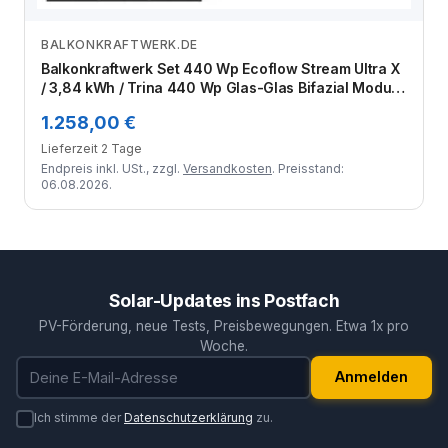
BALKONKRAFTWERK.DE
Zum Angebot
Balkonkraftwerk Set 440 Wp Ecoflow Stream Ultra X
/ 3,84 kWh / Trina 440 Wp Glas-Glas Bifazial Modul /
1 Modul / Schuko Stecker / 1,5 m
1.258,00 €
Lieferzeit 2 Tage
Endpreis inkl. USt., zzgl.
Versandkosten
. Preisstand:
06.08.2026.
Solar-Updates ins Postfach
PV-Förderung, neue Tests, Preisbewegungen. Etwa 1x pro
Woche.
E-Mail-Adresse
Anmelden
Ich stimme der
Datenschutzerklärung
zu.