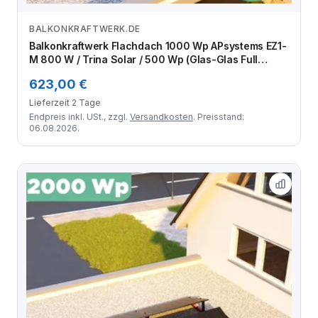
BALKONKRAFTWERK.DE
Zum Angebot
Balkonkraftwerk Flachdach 1000 Wp APsystems EZ1-
M 800 W / Trina Solar / 500 Wp (Glas-Glas Full
Black) / Premium - Wattstone Black 15° / zwei Reihen
623,00 €
quer / 2 Module
Lieferzeit 2 Tage
Endpreis inkl. USt., zzgl.
Versandkosten
. Preisstand:
06.08.2026.