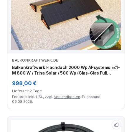
BALKONKRAFTWERK.DE
Zum Angebot
Balkonkraftwerk Flachdach 2000 Wp APsystems EZ1-
M 800 W / Trina Solar / 500 Wp (Glas-Glas Full
Black) / Premium - Wattstone Black 15° / zwei Reihen
998,00 €
quer / 4 Module
Lieferzeit 2 Tage
Endpreis inkl. USt., zzgl.
Versandkosten
. Preisstand:
06.08.2026.