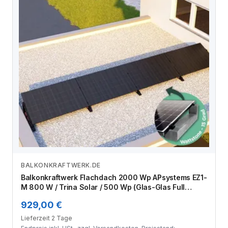
BALKONKRAFTWERK.DE
Zum Angebot
Balkonkraftwerk Flachdach 2000 Wp APsystems EZ1-
M 800 W / Trina Solar / 500 Wp (Glas-Glas Full
Black) / Premium - Wattstone Black 15° / eine Reihe
929,00 €
quer / 4 Module
Lieferzeit 2 Tage