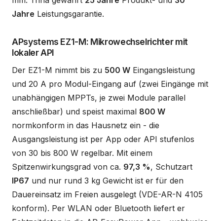
mm. Trina gewährt
25 Jahre
Produkt- und
30
Jahre
Leistungsgarantie.
APsystems EZ1-M: Mikrowechselrichter mit
lokaler API
Der EZ1-M nimmt bis zu
500 W
Eingangsleistung
und 20 A pro Modul-Eingang auf (zwei Eingänge mit
unabhängigen MPPTs, je zwei Module parallel
anschließbar) und speist maximal
800 W
normkonform in das Hausnetz ein - die
Ausgangsleistung ist per App oder API stufenlos
von 30 bis 800 W regelbar. Mit einem
Spitzenwirkungsgrad von ca.
97,3 %
, Schutzart
IP67
und nur rund 3 kg Gewicht ist er für den
Dauereinsatz im Freien ausgelegt (VDE-AR-N 4105
konform). Per WLAN oder Bluetooth liefert er