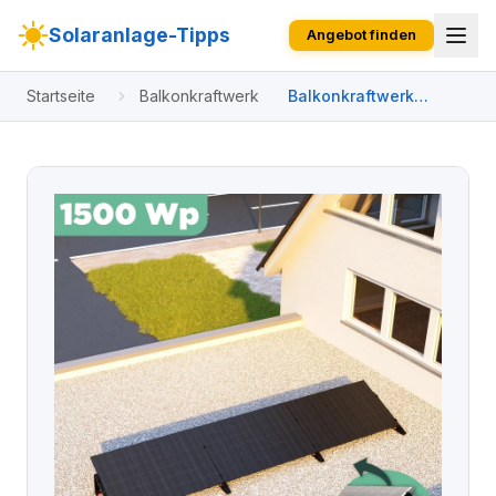
Solaranlage-Tipps
Angebot finden
Startseite
Balkonkraftwerk
Balkonkraftwerk
Flachdach 1500 Wp
APsystems EZ1-M 800
W / Trina Solar / 500
Wp (Glas-Glas Full
Black) / Premium -
Wattstone Black 15° /
eine Reihe quer / 3
Module