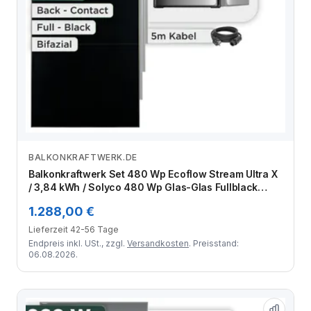
BALKONKRAFTWERK.DE
Zum Angebot
Balkonkraftwerk Set 480 Wp Ecoflow Stream Ultra X
/ 3,84 kWh / Solyco 480 Wp Glas-Glas Fullblack
Back Contact Modul / 1 Modul / Schuko Stecker / 1,5
1.288,00 €
m
Lieferzeit 42-56 Tage
Endpreis inkl. USt., zzgl.
Versandkosten
. Preisstand:
06.08.2026.