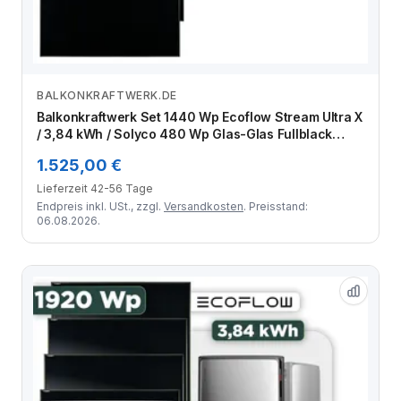
BALKONKRAFTWERK.DE
Zum Angebot
Balkonkraftwerk Set 1440 Wp Ecoflow Stream Ultra X
/ 3,84 kWh / Solyco 480 Wp Glas-Glas Fullblack
Back Contact Modul / 3 Module / Schuko Stecker /
1.525,00 €
1,5 m
Lieferzeit 42-56 Tage
Endpreis inkl. USt., zzgl.
Versandkosten
. Preisstand:
06.08.2026.