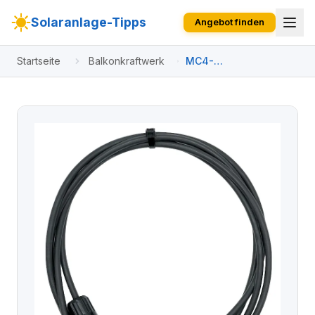
Solaranlage-Tipps
Angebot finden
Startseite
Balkonkraftwerk
MC4-
Verlängerungskabel
10 m 2 x 10 m - Male /
Female Set