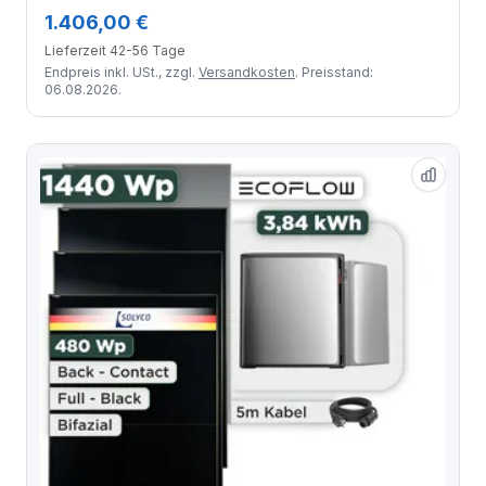
Back Contact Modul / 2 Module / Schuko Stecker /
1.406,00 €
1,5 m
Lieferzeit 42-56 Tage
Endpreis inkl. USt., zzgl.
Versandkosten
. Preisstand:
06.08.2026.