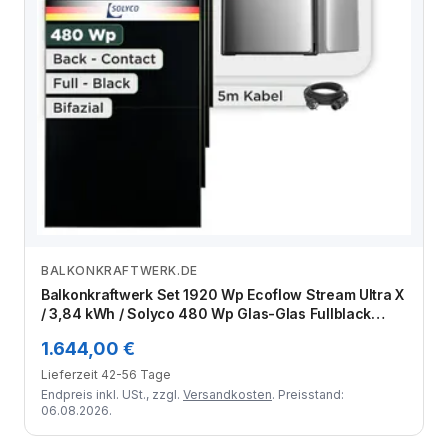
BALKONKRAFTWERK.DE
Zum Angebot
Balkonkraftwerk Set 1920 Wp Ecoflow Stream Ultra X
/ 3,84 kWh / Solyco 480 Wp Glas-Glas Fullblack
Back Contact Modul / 4 Module / Schuko Stecker /
1.644,00 €
1,5 m
Lieferzeit 42-56 Tage
Endpreis inkl. USt., zzgl.
Versandkosten
. Preisstand:
06.08.2026.