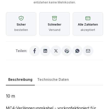
entstehen keine Mehrkosten.
Sicher
Schneller
Alle Zahlarten
bestellen
Versand
akzeptiert
Teilen:
Beschreibung
Technische Daten
Beschreibung
10 m
MC4-Verlängerungskabel - vorkonfektioniert für