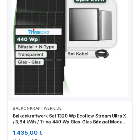
BALKONKRAFTWERK.DE
Zum Angebot
Balkonkraftwerk Set 1320 Wp Ecoflow Stream Ultra X
/ 3,84 kWh / Trina 440 Wp Glas-Glas Bifazial Modul /
3 Module / Schuko Stecker / 1,5 m
1.435,00 €