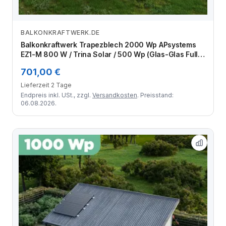
BALKONKRAFTWERK.DE
Zum Angebot
Balkonkraftwerk Trapezblech 2000 Wp APsystems
EZ1-M 800 W / Trina Solar / 500 Wp (Glas-Glas Full
Black) / Standard Halterung / zwei Reihen hochkant /
701,00 €
4 Module
Lieferzeit 2 Tage
Endpreis inkl. USt., zzgl.
Versandkosten
. Preisstand:
06.08.2026.