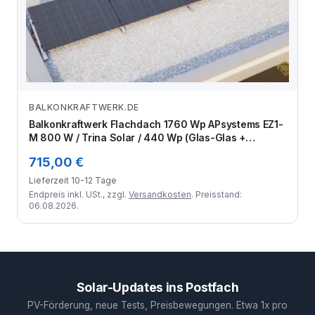
BALKONKRAFTWERK.DE
Zum Angebot
Balkonkraftwerk Flachdach 1760 Wp APsystems EZ1-
M 800 W / Trina Solar / 440 Wp (Glas-Glas +
Bifazial) / Standard / eine Reihe quer / 4 Module
715,00 €
Lieferzeit 10-12 Tage
Endpreis inkl. USt., zzgl.
Versandkosten
. Preisstand:
06.08.2026.
Solar-Updates ins Postfach
PV-Förderung, neue Tests, Preisbewegungen. Etwa 1x pro