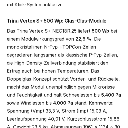
mit Klick-System inklusive.
Trina Vertex S+ 500 Wp: Glas-Glas-Module
Das Trina Vertex S+ NEG18R.25 liefert
500 Wp
bei
einem Modulwirkungsgrad von
22,5 %
. Die
monokristallinen N-Typ-i-TOPCon-Zellen
degradieren langsamer als klassische P-Typ-Zellen,
die High-Density-Zellverbindung stabilisiert den
Ertrag auch bei hohen Temperaturen. Das
Doppelglas-Konzept schützt Vorder- und Rückseite,
macht das Modul unempfindlich gegen Mikrorisse
und Feuchtigkeit und hält Schneelasten bis
5.400 Pa
sowie Windlasten bis
4.000 Pa
stand. Kennwerte:
Spannung (Vmp) 33,3 V, Strom (Imp) 15,03 A,
Leerlaufspannung 40,01 V, Kurzschlussstrom 15,86
A, Gewicht 23,5 kg, Abmessungen 1961 x 1134 x 30