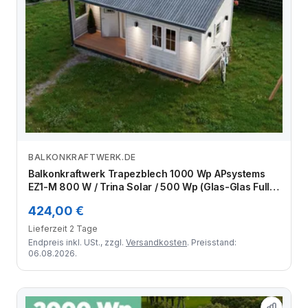
BALKONKRAFTWERK.DE
Zum Angebot
Balkonkraftwerk Trapezblech 1000 Wp APsystems
EZ1-M 800 W / Trina Solar / 500 Wp (Glas-Glas Full
Black) / Standard Halterung / zwei Reihen quer / 2
424,00 €
Module
Lieferzeit 2 Tage
Endpreis inkl. USt., zzgl.
Versandkosten
. Preisstand:
06.08.2026.