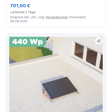
Black) / Standard Halterung / zwei Reihen quer / 4
701,00 €
Module
Lieferzeit 2 Tage
Endpreis inkl. USt., zzgl.
Versandkosten
. Preisstand:
06.08.2026.