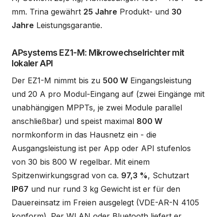
mm. Trina gewährt
25 Jahre
Produkt- und
30
Jahre
Leistungsgarantie.
APsystems EZ1-M: Mikrowechselrichter mit
lokaler API
Der EZ1-M nimmt bis zu
500 W
Eingangsleistung
und 20 A pro Modul-Eingang auf (zwei Eingänge mit
unabhängigen MPPTs, je zwei Module parallel
anschließbar) und speist maximal
800 W
normkonform in das Hausnetz ein - die
Ausgangsleistung ist per App oder API stufenlos
von 30 bis 800 W regelbar. Mit einem
Spitzenwirkungsgrad von ca.
97,3 %
, Schutzart
IP67
und nur rund 3 kg Gewicht ist er für den
Dauereinsatz im Freien ausgelegt (VDE-AR-N 4105
konform). Per WLAN oder Bluetooth liefert er