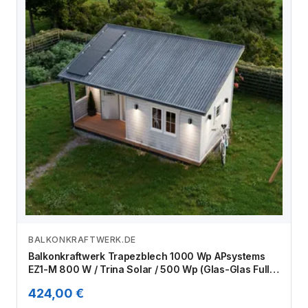
BALKONKRAFTWERK.DE
Zum Angebot
Balkonkraftwerk Trapezblech 1000 Wp APsystems
EZ1-M 800 W / Trina Solar / 500 Wp (Glas-Glas Full
Black) / Standard Halterung / zwei Reihen hochkant /
424,00 €
2 Module