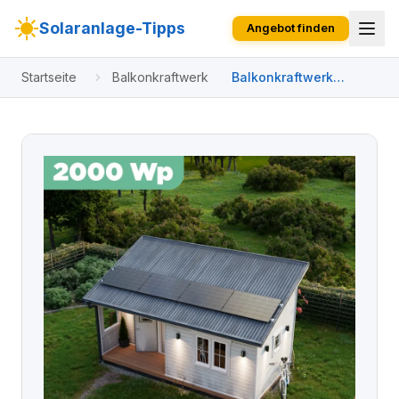
Solaranlage-Tipps
Angebot finden
Startseite
Balkonkraftwerk
Balkonkraftwerk
Trapezblech 2000 Wp
APsystems EZ1-M 800
W / Trina Solar / 500
Wp (Glas-Glas Full
Black) / Standard
Halterung / eine Reihe
quer / 4 Module