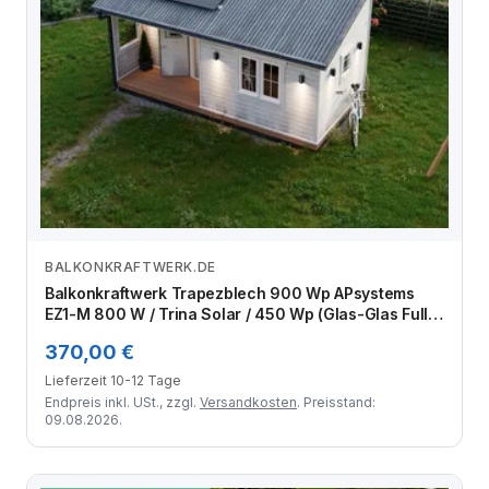
BALKONKRAFTWERK.DE
Zum Angebot
Balkonkraftwerk Trapezblech 900 Wp APsystems
EZ1-M 800 W / Trina Solar / 450 Wp (Glas-Glas Full
Black) / Standard Halterung / eine Reihe quer / 2
370,00 €
Module
Lieferzeit 10-12 Tage
Endpreis inkl. USt., zzgl.
Versandkosten
. Preisstand:
09.08.2026.