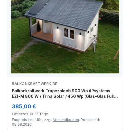
BALKONKRAFTWERK.DE
Zum Angebot
Balkonkraftwerk Trapezblech 900 Wp APsystems
EZ1-M 800 W / Trina Solar / 450 Wp (Glas-Glas Full
Black) / Standard Halterung / zwei Reihen hochkant /
385,00 €
2 Module
Lieferzeit 10-12 Tage
Endpreis inkl. USt., zzgl.
Versandkosten
. Preisstand:
09.08.2026.