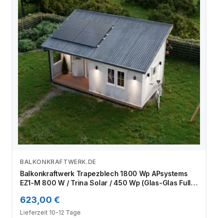
BALKONKRAFTWERK.DE
Zum Angebot
Balkonkraftwerk Trapezblech 1800 Wp APsystems
EZ1-M 800 W / Trina Solar / 450 Wp (Glas-Glas Full
Black) / Standard Halterung / zwei Reihen quer / 4
623,00 €
Module
Lieferzeit 10-12 Tage