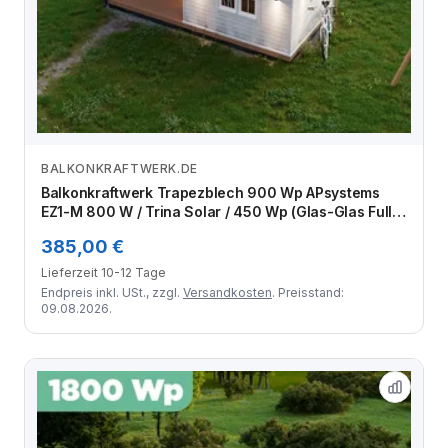
BALKONKRAFTWERK.DE
Zum Angebot
Balkonkraftwerk Trapezblech 900 Wp APsystems
EZ1-M 800 W / Trina Solar / 450 Wp (Glas-Glas Full
Black) / Standard Halterung / zwei Reihen quer / 2
385,00 €
Module
Lieferzeit 10-12 Tage
Endpreis inkl. USt., zzgl.
Versandkosten
. Preisstand:
09.08.2026.