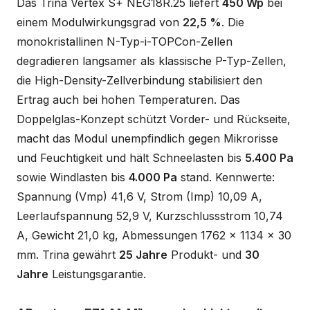
Das Trina Vertex S+ NEG18R.25 liefert
450 Wp
bei
einem Modulwirkungsgrad von
22,5 %
. Die
monokristallinen N-Typ-i-TOPCon-Zellen
degradieren langsamer als klassische P-Typ-Zellen,
die High-Density-Zellverbindung stabilisiert den
Ertrag auch bei hohen Temperaturen. Das
Doppelglas-Konzept schützt Vorder- und Rückseite,
macht das Modul unempfindlich gegen Mikrorisse
und Feuchtigkeit und hält Schneelasten bis
5.400 Pa
sowie Windlasten bis
4.000 Pa
stand. Kennwerte:
Spannung (Vmp) 41,6 V, Strom (Imp) 10,09 A,
Leerlaufspannung 52,9 V, Kurzschlussstrom 10,74
A, Gewicht 21,0 kg, Abmessungen 1762 x 1134 x 30
mm. Trina gewährt
25 Jahre
Produkt- und
30
Jahre
Leistungsgarantie.