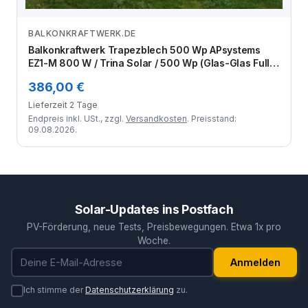
BALKONKRAFTWERK.DE
Zum Angebot
Balkonkraftwerk Trapezblech 500 Wp APsystems
EZ1-M 800 W / Trina Solar / 500 Wp (Glas-Glas Full
Black) / Premium Halterung / eine Reihe hochkant / 1
386,00 €
Modul
Lieferzeit 2 Tage
Endpreis inkl. USt., zzgl.
Versandkosten
. Preisstand:
09.08.2026.
Solar-Updates ins Postfach
PV-Förderung, neue Tests, Preisbewegungen. Etwa 1x pro
Woche.
E-Mail-Adresse
Anmelden
Ich stimme der
Datenschutzerklärung
zu.