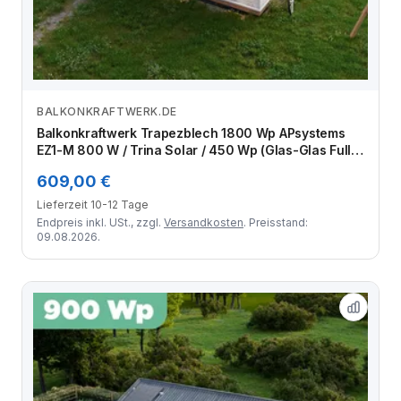
BALKONKRAFTWERK.DE
Zum Angebot
Balkonkraftwerk Trapezblech 1800 Wp APsystems
EZ1-M 800 W / Trina Solar / 450 Wp (Glas-Glas Full
Black) / Standard Halterung / eine Reihe quer / 4
609,00 €
Module
Lieferzeit 10-12 Tage
Endpreis inkl. USt., zzgl.
Versandkosten
. Preisstand:
09.08.2026.