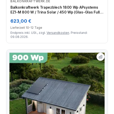
BALKONKRAFTWERK.DE
Zum Angebot
Balkonkraftwerk Trapezblech 1800 Wp APsystems
EZ1-M 800 W / Trina Solar / 450 Wp (Glas-Glas Full
Black) / Standard Halterung / zwei Reihen hochkant /
623,00 €
4 Module
Lieferzeit 10-12 Tage
Endpreis inkl. USt., zzgl.
Versandkosten
. Preisstand:
09.08.2026.