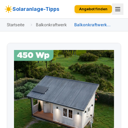
Solaranlage-Tipps
Angebot finden
Startseite
Balkonkraftwerk
Balkonkraftwerk
Trapezblech 450 Wp
APsystems EZ1-M 800
W / Trina Solar / 450
Wp (Glas-Glas Full
Black) / Standard
Halterung / eine Reihe
quer / 1 Modul