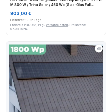
M 800 W / Trina Solar / 450 Wp (Glas-Glas Full
Black) / Premium Halterung / eine Reihe quer / 3
903,00 €
Module
Lieferzeit 10-12 Tage
Endpreis inkl. USt., zzgl.
Versandkosten
. Preisstand:
07.08.2026.