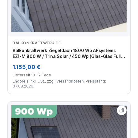
BALKONKRAFTWERK.DE
Zum Angebot
Balkonkraftwerk Ziegeldach 1800 Wp APsystems
EZ1-M 800 W / Trina Solar / 450 Wp (Glas-Glas Full
Black) / Premium Halterung / eine Reihe quer / 4
1.155,00 €
Module
Lieferzeit 10-12 Tage
Endpreis inkl. USt., zzgl.
Versandkosten
. Preisstand:
07.08.2026.