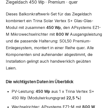
Beschreibung
Ziegeldach 450 Wp · Premium · quer
Dieses Balkonkraftwerk-Set für das Ziegeldach
kombiniert ein Trina Solar Vertex S+ Glas-Glas-
Modul mit zusammen
450 Wp
, den APsystems EZ1-
M Mikrowechselrichter mit
800 W
Ausgangsleistung
und die passende Halterung: SOL50 Premium-
Einlegesystem, montiert in einer Reihe quer. Alle
Komponenten sind aufeinander abgestimmt, die
Installation gelingt auch handwerklich geübten
Laien.
Die wichtigsten Daten im Überblick
PV-Leistung:
450 Wp
aus 1 x Trina Vertex S+
450 Wp (Modulwirkungsgrad
22,5 %
)
Wechselrichter: APsystems EZ1-M mit
800 W