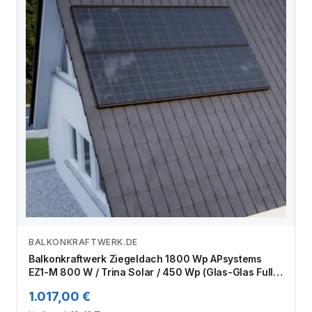
BALKONKRAFTWERK.DE
Zum Angebot
Balkonkraftwerk Ziegeldach 1800 Wp APsystems
EZ1-M 800 W / Trina Solar / 450 Wp (Glas-Glas Full
Black) / Premium Halterung / zwei Reihen quer / 4
1.017,00 €
Module