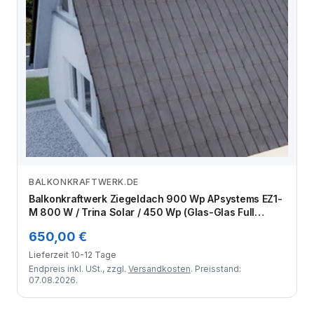
BALKONKRAFTWERK.DE
Zum Angebot
Balkonkraftwerk Ziegeldach 900 Wp APsystems EZ1-
M 800 W / Trina Solar / 450 Wp (Glas-Glas Full
Black) / Premium Halterung / eine Reihe quer / 2
650,00 €
Module
Lieferzeit 10-12 Tage
Endpreis inkl. USt., zzgl.
Versandkosten
. Preisstand:
07.08.2026.