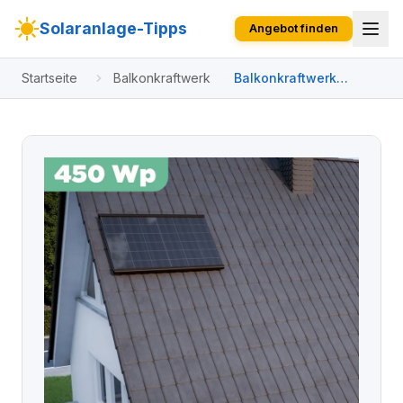
Solaranlage-Tipps
Angebot finden
Startseite
Balkonkraftwerk
Balkonkraftwerk
Ziegeldach 450 Wp
APsystems EZ1-M 800
W / Trina Solar / 450
Wp (Glas-Glas Full
Black) / Premium
Halterung / eine Reihe
quer / 1 Modul