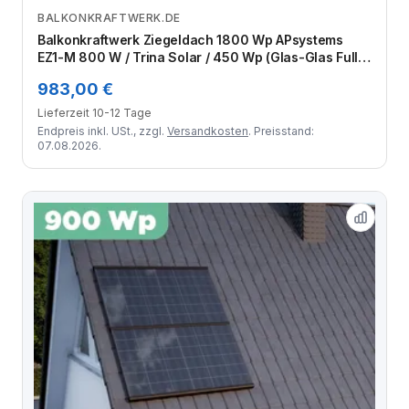
BALKONKRAFTWERK.DE
Zum Angebot
Balkonkraftwerk Ziegeldach 1800 Wp APsystems
EZ1-M 800 W / Trina Solar / 450 Wp (Glas-Glas Full
Black) / Premium Halterung / zwei Reihen hochkant /
983,00 €
4 Module
Lieferzeit 10-12 Tage
Endpreis inkl. USt., zzgl.
Versandkosten
. Preisstand:
07.08.2026.