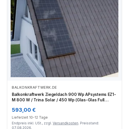
BALKONKRAFTWERK.DE
Zum Angebot
Balkonkraftwerk Ziegeldach 900 Wp APsystems EZ1-
M 800 W / Trina Solar / 450 Wp (Glas-Glas Full
Black) / Premium Halterung / zwei Reihen hochkant /
593,00 €
2 Module
Lieferzeit 10-12 Tage
Endpreis inkl. USt., zzgl.
Versandkosten
. Preisstand:
07.08.2026.