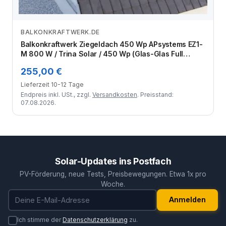
BALKONKRAFTWERK.DE
Zum Angebot
Balkonkraftwerk Ziegeldach 450 Wp APsystems EZ1-
M 800 W / Trina Solar / 450 Wp (Glas-Glas Full
Black) / Klassik Halterung / eine Reihe hochkant / 1
255,00 €
Modul
Lieferzeit 10-12 Tage
Endpreis inkl. USt., zzgl.
Versandkosten
. Preisstand:
07.08.2026.
Solar-Updates ins Postfach
PV-Förderung, neue Tests, Preisbewegungen. Etwa 1x pro
Woche.
E-Mail-Adresse
Anmelden
Ich stimme der
Datenschutzerklärung
zu.