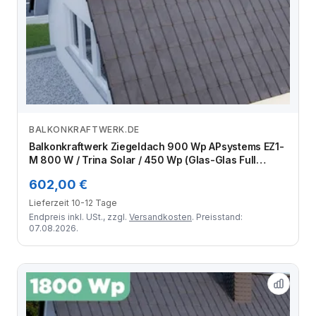
BALKONKRAFTWERK.DE
Zum Angebot
Balkonkraftwerk Ziegeldach 900 Wp APsystems EZ1-
M 800 W / Trina Solar / 450 Wp (Glas-Glas Full
Black) / Premium Halterung / zwei Reihen quer / 2
602,00 €
Module
Lieferzeit 10-12 Tage
Endpreis inkl. USt., zzgl.
Versandkosten
. Preisstand:
07.08.2026.