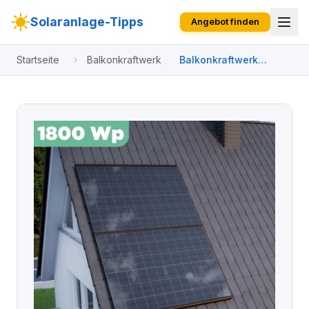
Solaranlage-Tipps
Angebot finden
Startseite
Balkonkraftwerk
Balkonkraftwerk
Ziegeldach 1800 Wp
APsystems EZ1-M 800
W / Trina Solar / 450
Wp (Glas-Glas Full
Black) / Premium
Halterung / zwei
Reihen hochkant / 4
Module