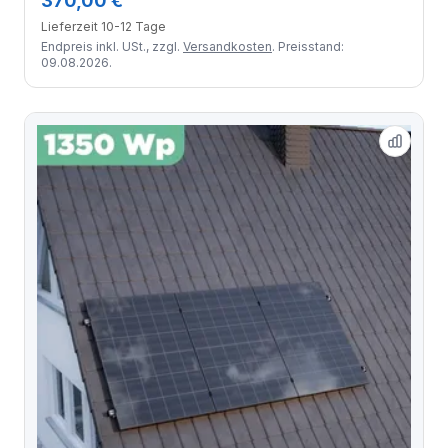
370,00 €
Module
Lieferzeit 10-12 Tage
Endpreis inkl. USt., zzgl.
Versandkosten
. Preisstand:
09.08.2026.