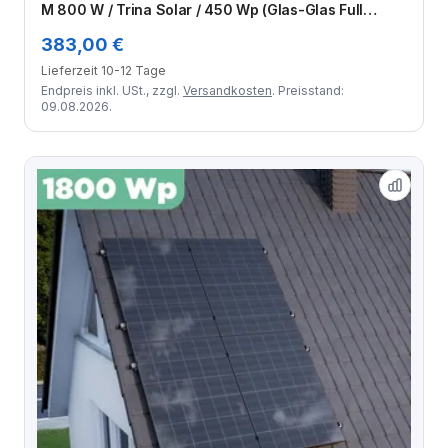
M 800 W / Trina Solar / 450 Wp (Glas-Glas Full
Black) / Klassik Halterung / zwei Reihen hochkant / 2
383,00 €
Module
Lieferzeit 10-12 Tage
Endpreis inkl. USt., zzgl.
Versandkosten
. Preisstand:
09.08.2026.