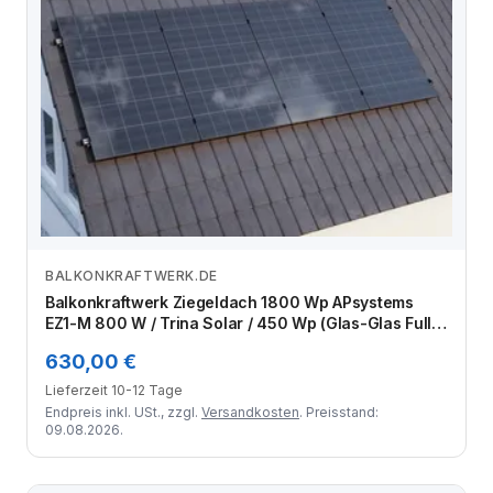
BALKONKRAFTWERK.DE
Zum Angebot
Balkonkraftwerk Ziegeldach 1800 Wp APsystems
EZ1-M 800 W / Trina Solar / 450 Wp (Glas-Glas Full
Black) / Klassik Halterung / eine Reihe hochkant / 4
630,00 €
Module
Lieferzeit 10-12 Tage
Endpreis inkl. USt., zzgl.
Versandkosten
. Preisstand:
09.08.2026.