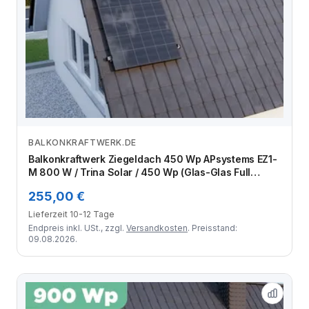
BALKONKRAFTWERK.DE
Zum Angebot
Balkonkraftwerk Ziegeldach 450 Wp APsystems EZ1-
M 800 W / Trina Solar / 450 Wp (Glas-Glas Full
Black) / Klassik Halterung / eine Reihe hochkant / 1
255,00 €
Modul
Lieferzeit 10-12 Tage
Endpreis inkl. USt., zzgl.
Versandkosten
. Preisstand:
09.08.2026.