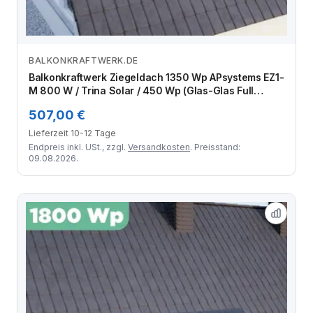
BALKONKRAFTWERK.DE
Zum Angebot
Balkonkraftwerk Ziegeldach 1350 Wp APsystems EZ1-
M 800 W / Trina Solar / 450 Wp (Glas-Glas Full
Black) / Klassik Halterung / eine Reihe hochkant / 3
507,00 €
Module
Lieferzeit 10-12 Tage
Endpreis inkl. USt., zzgl.
Versandkosten
. Preisstand:
09.08.2026.