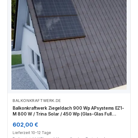
BALKONKRAFTWERK.DE
Zum Angebot
Balkonkraftwerk Ziegeldach 900 Wp APsystems EZ1-
M 800 W / Trina Solar / 450 Wp (Glas-Glas Full
Black) / Premium Halterung / zwei Reihen quer / 2
602,00 €
Module
Lieferzeit 10-12 Tage