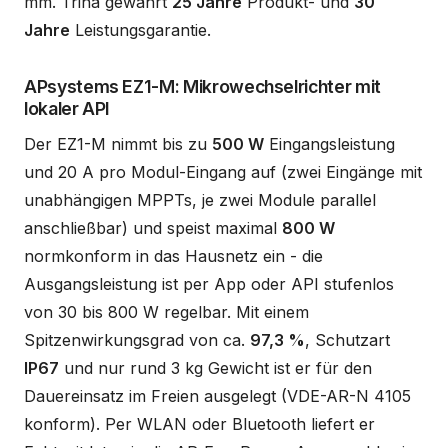
mm. Trina gewährt
25 Jahre
Produkt- und
30
Jahre
Leistungsgarantie.
APsystems EZ1-M: Mikrowechselrichter mit
lokaler API
Der EZ1-M nimmt bis zu
500 W
Eingangsleistung
und 20 A pro Modul-Eingang auf (zwei Eingänge mit
unabhängigen MPPTs, je zwei Module parallel
anschließbar) und speist maximal
800 W
normkonform in das Hausnetz ein - die
Ausgangsleistung ist per App oder API stufenlos
von 30 bis 800 W regelbar. Mit einem
Spitzenwirkungsgrad von ca.
97,3 %
, Schutzart
IP67
und nur rund 3 kg Gewicht ist er für den
Dauereinsatz im Freien ausgelegt (VDE-AR-N 4105
konform). Per WLAN oder Bluetooth liefert er