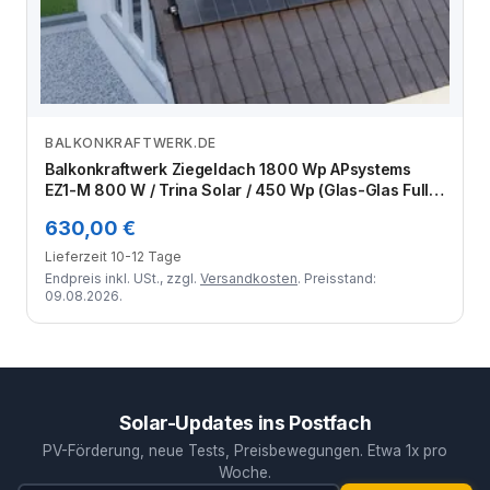
BALKONKRAFTWERK.DE
Zum Angebot
Balkonkraftwerk Ziegeldach 1800 Wp APsystems
EZ1-M 800 W / Trina Solar / 450 Wp (Glas-Glas Full
Black) / Klassik Halterung / zwei Reihen hochkant / 4
630,00 €
Module
Lieferzeit 10-12 Tage
Endpreis inkl. USt., zzgl.
Versandkosten
. Preisstand:
09.08.2026.
Solar-Updates ins Postfach
PV-Förderung, neue Tests, Preisbewegungen. Etwa 1x pro
Woche.