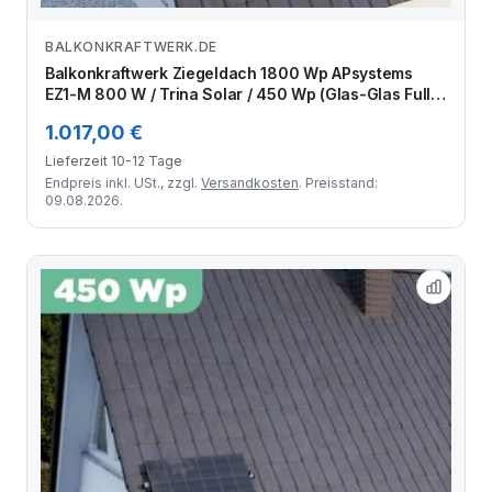
BALKONKRAFTWERK.DE
Zum Angebot
Balkonkraftwerk Ziegeldach 1800 Wp APsystems
EZ1-M 800 W / Trina Solar / 450 Wp (Glas-Glas Full
Black) / Premium Halterung / zwei Reihen quer / 4
1.017,00 €
Module
Lieferzeit 10-12 Tage
Endpreis inkl. USt., zzgl.
Versandkosten
. Preisstand:
09.08.2026.