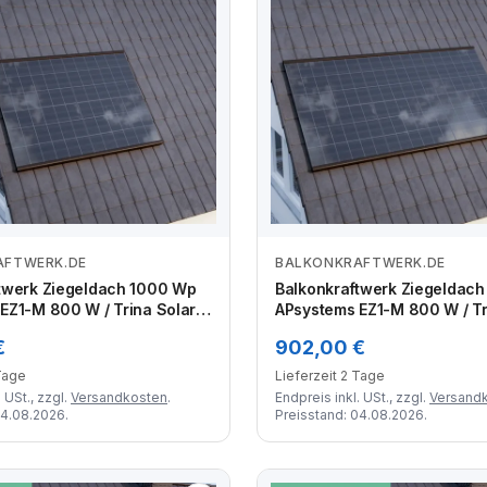
AFTWERK.DE
BALKONKRAFTWERK.DE
Zum Angebot
Zum Angebot
twerk Ziegeldach 1000 Wp
Balkonkraftwerk Ziegeldac
EZ1-M 800 W / Trina Solar /
APsystems EZ1-M 800 W / Tri
s-Glas Full Black) /
500 Wp (Glas-Glas Full Black
€
902,00 €
lterung / eine Reihe
Premium Halterung / eine Re
 2 Module
hochkant / 3 Module
 Tage
Lieferzeit 2 Tage
 USt., zzgl.
Versandkosten
.
Endpreis inkl. USt., zzgl.
Versand
04.08.2026.
Preisstand: 04.08.2026.