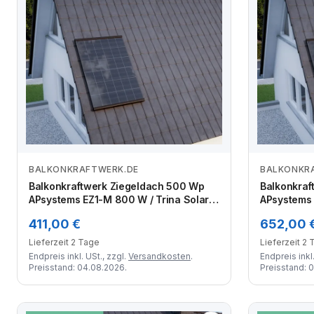
BALKONKRAFTWERK.DE
BALKONKR
Zum Angebot
Balkonkraftwerk Ziegeldach 500 Wp
Balkonkraf
APsystems EZ1-M 800 W / Trina Solar /
APsystems 
500 Wp (Glas-Glas Full Black) /
500 Wp (Gla
411,00 €
652,00 
Premium Halterung / eine Reihe
Premium Ha
hochkant / 1 Modul
hochkant /
Lieferzeit 2 Tage
Lieferzeit 2
Endpreis inkl. USt., zzgl.
Versandkosten
.
Endpreis inkl.
Preisstand: 04.08.2026.
Preisstand: 