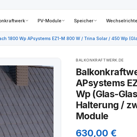
onkraftwerk
PV-Module
Speicher
Wechselrichte
ch 1800 Wp APsystems EZ1-M 800 W / Trina Solar / 450 Wp (Glas-
BALKONKRAFTWERK.DE
Balkonkraftw
APsystems EZ1
Wp (Glas-Glas 
Halterung / z
Module
630,00 €