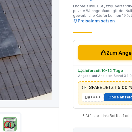
Endpreis inkl. USt., zzgl.
Versandk
private Wohngebäude gilt der Null
gewerbliche Käufer können 19 % U
Preisalarm setzen
Zum Angeb
Lieferzeit 10-12 Tage
Angabe laut Anbieter, Stand 04.
SPARE JETZT 5,00 % 
BA••••
Code anzei
* Affiliate-Link: Bei Kauf er