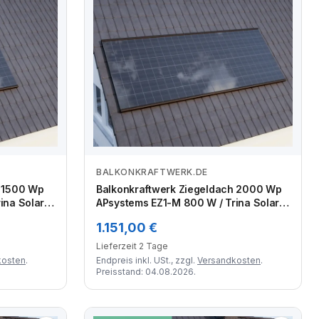
BALKONKRAFTWERK.DE
Zum Angebot
h 1500 Wp
Balkonkraftwerk Ziegeldach 2000 Wp
na Solar /
APsystems EZ1-M 800 W / Trina Solar /
) /
500 Wp (Glas-Glas Full Black) /
1.151,00 €
ihe
Premium Halterung / eine Reihe
hochkant / 4 Module
Lieferzeit 2 Tage
kosten
.
Endpreis inkl. USt., zzgl.
Versandkosten
.
Preisstand: 04.08.2026.