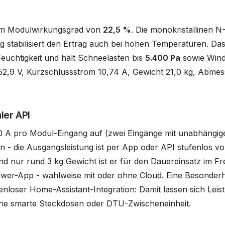
em Modulwirkungsgrad von
22,5 %
. Die monokristallinen 
ng stabilisiert den Ertrag auch bei hohen Temperaturen. D
euchtigkeit und hält Schneelasten bis
5.400 Pa
sowie Wind
 52,9 V, Kurzschlussstrom 10,74 A, Gewicht 21,0 kg, Abm
ler API
0 A pro Modul-Eingang auf (zwei Eingänge mit unabhängige
- die Ausgangsleistung ist per App oder API stufenlos vo
d nur rund 3 kg Gewicht ist er für den Dauereinsatz im 
yPower-App - wahlweise mit oder ohne Cloud. Eine Besonde
enloser Home-Assistant-Integration: Damit lassen sich Lei
hne smarte Steckdosen oder DTU-Zwischeneinheit.