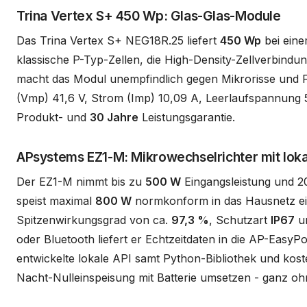
Trina Vertex S+ 450 Wp: Glas-Glas-Module
Das Trina Vertex S+ NEG18R.25 liefert
450 Wp
bei ein
klassische P-Typ-Zellen, die High-Density-Zellverbindu
macht das Modul unempfindlich gegen Mikrorisse und F
(Vmp) 41,6 V, Strom (Imp) 10,09 A, Leerlaufspannung
Produkt- und
30 Jahre
Leistungsgarantie.
APsystems EZ1-M: Mikrowechselrichter mit loka
Der EZ1-M nimmt bis zu
500 W
Eingangsleistung und 2
speist maximal
800 W
normkonform in das Hausnetz ein 
Spitzenwirkungsgrad von ca.
97,3 %
, Schutzart
IP67
un
oder Bluetooth liefert er Echtzeitdaten in die AP-Eas
entwickelte lokale API samt Python-Bibliothek und kost
Nacht-Nulleinspeisung mit Batterie umsetzen - ganz o