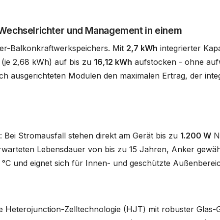
 Wechselrichter und Management in einem
ker-Balkonkraftwerkspeichers. Mit
2,7 kWh
integrierter Kap
 (je 2,68 kWh) auf bis zu
16,12 kWh
aufstocken - ohne auf
ch ausgerichteten Modulen den maximalen Ertrag, der inte
e: Bei Stromausfall stehen direkt am Gerät bis zu
1.200 W
No
erwarteten Lebensdauer von bis zu 15 Jahren, Anker gewä
5 °C und eignet sich für Innen- und geschützte Außenberei
 Heterojunction-Zelltechnologie (HJT) mit robuster Glas-