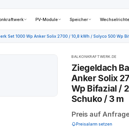
onkraftwerk
PV-Module
Speicher
Wechselrichte
rk Set 1000 Wp Anker Solix 2700 / 10,8 kWh / Solyco 500 Wp Bif
BALKONKRAFTWERK.DE
Ziegeldach B
Anker Solix 2
Wp Bifazial / 
Schuko / 3 m
Preis auf Anfrag
Preisalarm setzen