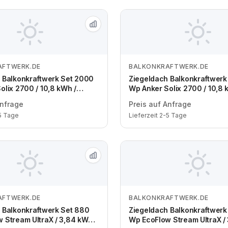
AFTWERK.DE
BALKONKRAFTWERK.DE
Zum Angebot
Zum Angebot
 Balkonkraftwerk Set 2000
Ziegeldach Balkonkraftwerk
olix 2700 / 10,8 kWh /
Wp Anker Solix 2700 / 10,8 
 Wp Bifazial / 4 Module /
Solyco 500 Wp Bifazial / 4 
Anfrage
Preis auf Anfrage
/ Schuko / 3 m
zwei Reihen / Schuko / 3 m
-5 Tage
Lieferzeit 2-5 Tage
AFTWERK.DE
BALKONKRAFTWERK.DE
Zum Angebot
Zum Angebot
 Balkonkraftwerk Set 880
Ziegeldach Balkonkraftwerk
 Stream UltraX / 3,84 kWh /
Wp EcoFlow Stream UltraX /