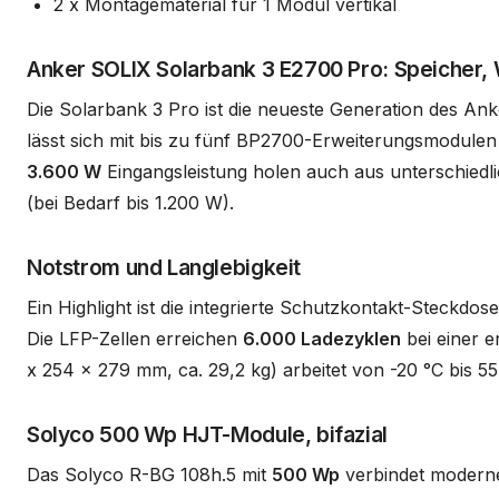
2 x Montagematerial für 1 Modul vertikal
Anker SOLIX Solarbank 3 E2700 Pro: Speicher,
Die Solarbank 3 Pro ist die neueste Generation des An
lässt sich mit bis zu fünf BP2700-Erweiterungsmodulen
3.600 W
Eingangsleistung holen auch aus unterschiedli
(bei Bedarf bis 1.200 W).
Notstrom und Langlebigkeit
Ein Highlight ist die integrierte Schutzkontakt-Steckdos
Die LFP-Zellen erreichen
6.000 Ladezyklen
bei einer 
x 254 x 279 mm, ca. 29,2 kg) arbeitet von -20 °C bis 5
Solyco 500 Wp HJT-Module, bifazial
Das Solyco R-BG 108h.5 mit
500 Wp
verbindet moderne