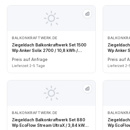
BALKONKRAFTWERK.DE
BALKONKR
Zum Angebot
Ziegeldach Balkonkraftwerk Set 1500
Ziegeldach
Wp Anker Solix 2700 / 10,8 kWh /
Wp Anker S
Solyco 500 Wp Bifazial / 3 Module /
Solyco 500
Preis auf Anfrage
Preis auf 
eine Reihe / Schuko / 3 m
eine Reihe 
Lieferzeit 2-5 Tage
Lieferzeit 2
BALKONKRAFTWERK.DE
BALKONKR
Zum Angebot
Ziegeldach Balkonkraftwerk Set 880
Ziegeldach
Wp EcoFlow Stream UltraX / 3,84 kWh /
Wp EcoFlow