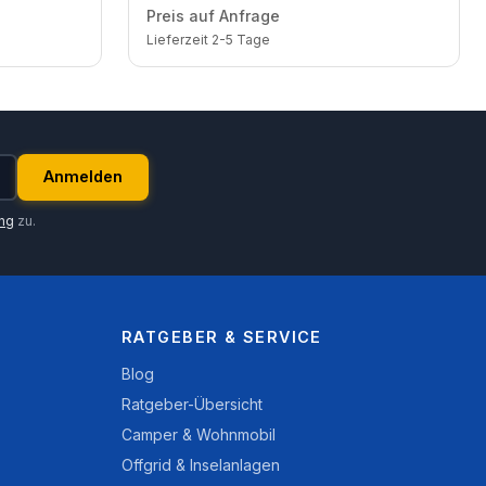
dule / eine
Trina 440 Wp bifazial / 4 Module / zwei
Preis auf Anfrage
Reihen / Schuko / 1,5 m
Lieferzeit 2-5 Tage
Anmelden
ung
zu.
RATGEBER & SERVICE
Blog
Ratgeber-Übersicht
Camper & Wohnmobil
Offgrid & Inselanlagen