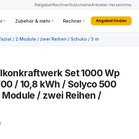
Ratgeber
Rechner
Gutscheine
Anbieter-Verzeichnis
r
Zubehör & mehr
Rechner
Angebot finden
azial / 2 Module / zwei Reihen / Schuko / 3 m
alkonkraftwerk Set 1000 Wp
700 / 10,8 kWh / Solyco 500
2 Module / zwei Reihen /
e