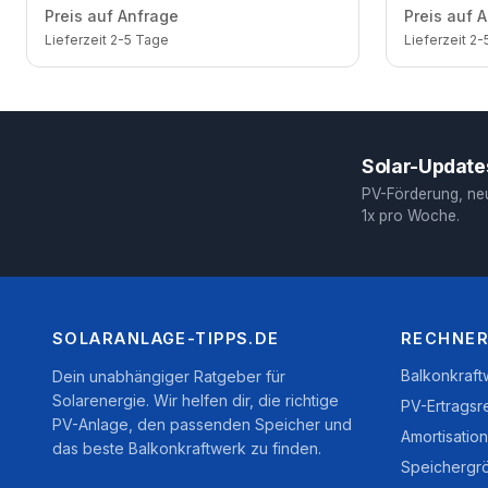
Trina 440 Wp bifazial / 2 Module / eine
Trina 440 W
Preis auf Anfrage
Preis auf 
Reihe / Schuko / 1,5 m
Reihen / Sc
Lieferzeit 2-5 Tage
Lieferzeit 2
Solar-Updates
PV-Förderung, ne
1x pro Woche.
SOLARANLAGE-TIPPS.DE
RECHNER
Balkonkraf
Dein unabhängiger Ratgeber für
Solarenergie. Wir helfen dir, die richtige
PV-Ertragsr
PV-Anlage, den passenden Speicher und
Amortisatio
das beste Balkonkraftwerk zu finden.
Speichergr