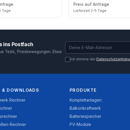
p bifazial / 2 Module / zwei
Trina 440 Wp bifazial / 4 Mo
Anfrage
Preis auf Anfrage
huko / 1,5 m
Reihe / Schuko / 1,5 m
-5 Tage
Lieferzeit 2-5 Tage
 ins Postfach
E-Mail-Adresse
ue Tests, Preisbewegungen. Etwa
Ich stimme der
Datenschutzerklär
 & DOWNLOADS
PRODUKTE
twerk Rechner
Komplettanlagen
echner
Balkonkraftwerk
nsrechner
Batteriespeicher
ößen-Rechner
PV-Module