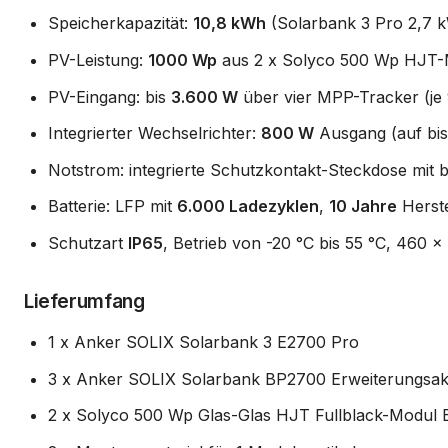
Speicherkapazität:
10,8 kWh
(Solarbank 3 Pro 2,7 k
PV-Leistung:
1000 Wp
aus 2 x Solyco 500 Wp HJT-Mo
PV-Eingang: bis
3.600 W
über vier MPP-Tracker (je 
Integrierter Wechselrichter:
800 W
Ausgang (auf bis
Notstrom: integrierte Schutzkontakt-Steckdose mit 
Batterie: LFP mit
6.000 Ladezyklen
,
10 Jahre
Herste
Schutzart
IP65
, Betrieb von -20 °C bis 55 °C, 460 
Lieferumfang
1 x Anker SOLIX Solarbank 3 E2700 Pro
3 x Anker SOLIX Solarbank BP2700 Erweiterungsa
2 x Solyco 500 Wp Glas-Glas HJT Fullblack-Modul Bi