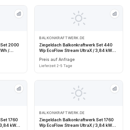
BALKONKRAFTWERK.DE
Zum Angebot
 Set 2000
Ziegeldach Balkonkraftwerk Set 440
kWh /
Wp EcoFlow Stream UltraX / 3,84 kWh /
Module /
Trina 440 Wp bifazial / 1 Modul / eine
Preis auf Anfrage
Reihe / Schuko / 1,5 m
Lieferzeit 2-5 Tage
BALKONKRAFTWERK.DE
Zum Angebot
 Set 1760
Ziegeldach Balkonkraftwerk Set 1760
 3,84 kWh /
Wp EcoFlow Stream UltraX / 3,84 kWh /