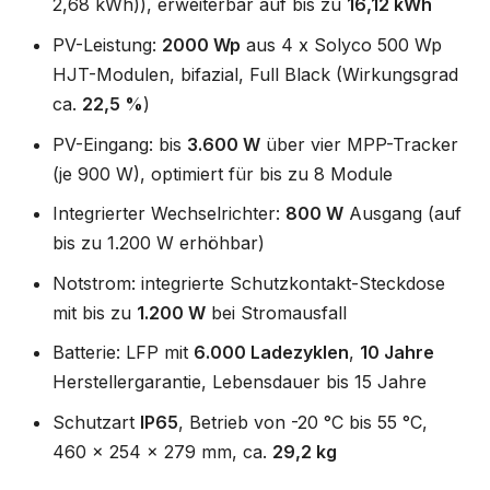
2,68 kWh)), erweiterbar auf bis zu
16,12 kWh
PV-Leistung:
2000 Wp
aus 4 x Solyco 500 Wp
HJT-Modulen, bifazial, Full Black (Wirkungsgrad
ca.
22,5 %
)
PV-Eingang: bis
3.600 W
über vier MPP-Tracker
(je 900 W), optimiert für bis zu 8 Module
Integrierter Wechselrichter:
800 W
Ausgang (auf
bis zu 1.200 W erhöhbar)
Notstrom: integrierte Schutzkontakt-Steckdose
mit bis zu
1.200 W
bei Stromausfall
Batterie: LFP mit
6.000 Ladezyklen
,
10 Jahre
Herstellergarantie, Lebensdauer bis 15 Jahre
Schutzart
IP65
, Betrieb von -20 °C bis 55 °C,
460 x 254 x 279 mm, ca.
29,2 kg