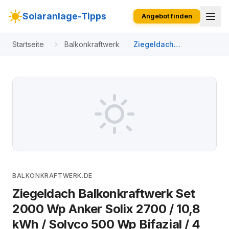
Solaranlage-Tipps
Angebot finden
Startseite
Balkonkraftwerk
Ziegeldach
Balkonkraftwerk Set
2000 Wp Anker Solix
2700 / 10,8 kWh /
Solyco 500 Wp Bifazial
/ 4 Module / zwei
Reihen / Schuko / 3 m
BALKONKRAFTWERK.DE
Ziegeldach Balkonkraftwerk Set
2000 Wp Anker Solix 2700 / 10,8
kWh / Solyco 500 Wp Bifazial / 4