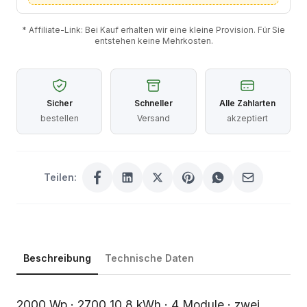
* Affiliate-Link: Bei Kauf erhalten wir eine kleine Provision. Für Sie
entstehen keine Mehrkosten.
Sicher
Schneller
Alle Zahlarten
bestellen
Versand
akzeptiert
Teilen:
Beschreibung
Technische Daten
Beschreibung
2000 Wp · 2700 10,8 kWh · 4 Module · zwei