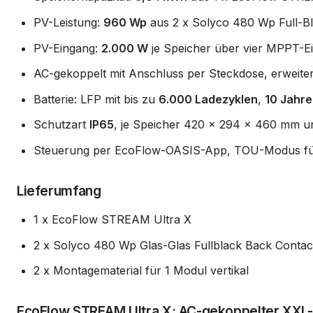
PV-Leistung:
960 Wp
aus 2 x Solyco 480 Wp Full-B
PV-Eingang:
2.000 W
je Speicher über vier MPPT-E
AC-gekoppelt mit Anschluss per Steckdose, erweit
Batterie: LFP mit bis zu
6.000 Ladezyklen
,
10 Jahre
Schutzart
IP65
, je Speicher 420 x 294 x 460 mm u
Steuerung per EcoFlow-OASIS-App, TOU-Modus für 
Lieferumfang
1 x EcoFlow STREAM Ultra X
2 x Solyco 480 Wp Glas-Glas Fullblack Back Contac
2 x Montagematerial für 1 Modul vertikal
EcoFlow STREAM Ultra X: AC-gekoppelter XXL