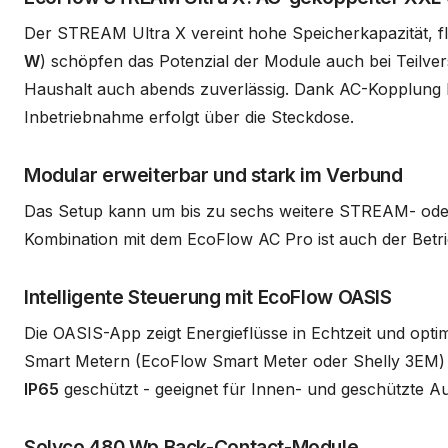
Der STREAM Ultra X vereint hohe Speicherkapazität, fl
W
) schöpfen das Potenzial der Module auch bei Teilve
Haushalt auch abends zuverlässig. Dank AC-Kopplung lä
Inbetriebnahme erfolgt über die Steckdose.
Modular erweiterbar und stark im Verbund
Das Setup kann um bis zu sechs weitere STREAM- oder A
Kombination mit dem EcoFlow AC Pro ist auch der Betri
Intelligente Steuerung mit EcoFlow OASIS
Die OASIS-App zeigt Energieflüsse in Echtzeit und opti
Smart Metern (EcoFlow Smart Meter oder Shelly 3EM) li
IP65
geschützt - geeignet für Innen- und geschützte A
Solyco 480 Wp Back-Contact-Module