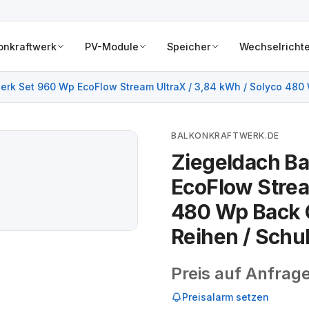
onkraftwerk
PV-Module
Speicher
Wechselrichte
erk Set 960 Wp EcoFlow Stream UltraX / 3,84 kWh / Solyco 480 W
BALKONKRAFTWERK.DE
Ziegeldach B
EcoFlow Strea
480 Wp Back C
Reihen / Schuk
Preis auf Anfrag
Preisalarm setzen