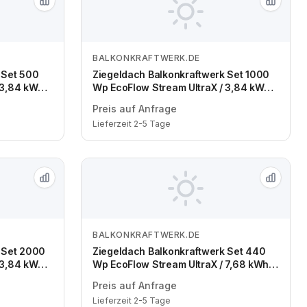
BALKONKRAFTWERK.DE
Zum Angebot
 Set 500
Ziegeldach Balkonkraftwerk Set 1000
 3,84 kWh /
Wp EcoFlow Stream UltraX / 3,84 kWh /
odul / eine
Solyco 500 Wp Bifazial / 2 Module /
Preis auf Anfrage
eine Reihe / Schuko / 1,5 m
Lieferzeit 2-5 Tage
BALKONKRAFTWERK.DE
Zum Angebot
 Set 2000
Ziegeldach Balkonkraftwerk Set 440
 3,84 kWh /
Wp EcoFlow Stream UltraX / 7,68 kWh /
Module /
Trina 440 Wp bifazial / 1 Modul / eine
Preis auf Anfrage
Reihe / Schuko / 1,5 m
Lieferzeit 2-5 Tage