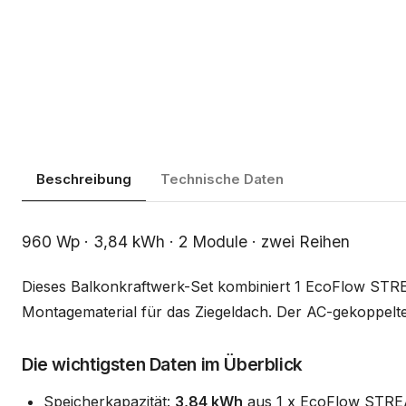
Beschreibung
Technische Daten
Beschreibung
960 Wp · 3,84 kWh · 2 Module · zwei Reihen
Dieses Balkonkraftwerk-Set kombiniert 1 EcoFlow ST
Montagematerial für das Ziegeldach. Der AC-gekoppelte 
Die wichtigsten Daten im Überblick
Speicherkapazität:
3,84 kWh
aus 1 x EcoFlow STREA