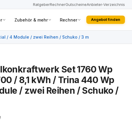
Ratgeber
Rechner
Gutscheine
Anbieter-Verzeichnis
r
Zubehör & mehr
Rechner
Angebot finden
ial / 4 Module / zwei Reihen / Schuko / 3 m
lkonkraftwerk Set 1760 Wp
700 / 8,1 kWh / Trina 440 Wp
odule / zwei Reihen / Schuko /
e