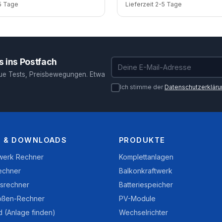
-5 Tage
Lieferzeit 2-5 Tage
 ins Postfach
E-Mail-Adresse
ue Tests, Preisbewegungen. Etwa
Ich stimme der
Datenschutzerklär
 & DOWNLOADS
PRODUKTE
twerk Rechner
Komplettanlagen
echner
Balkonkraftwerk
nsrechner
Batteriespeicher
ößen-Rechner
PV-Module
d (Anlage finden)
Wechselrichter