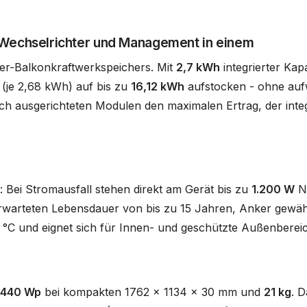
 Wechselrichter und Management in einem
ker-Balkonkraftwerkspeichers. Mit
2,7 kWh
integrierter Kap
 (je 2,68 kWh) auf bis zu
16,12 kWh
aufstocken - ohne auf
ch ausgerichteten Modulen den maximalen Ertrag, der inte
e: Bei Stromausfall stehen direkt am Gerät bis zu
1.200 W
No
erwarteten Lebensdauer von bis zu 15 Jahren, Anker gewä
5 °C und eignet sich für Innen- und geschützte Außenberei
440 Wp
bei kompakten 1762 x 1134 x 30 mm und
21 kg
. D