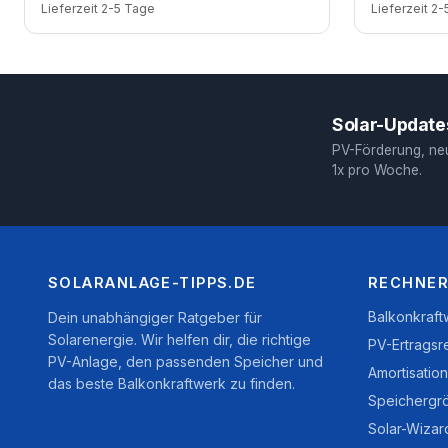
Lieferzeit 2-5 Tage
Lieferzeit 2
Solar-Updates
PV-Förderung, ne
1x pro Woche.
SOLARANLAGE-TIPPS.DE
RECHNER
Balkonkraf
Dein unabhängiger Ratgeber für
Solarenergie. Wir helfen dir, die richtige
PV-Ertragsr
PV-Anlage, den passenden Speicher und
Amortisatio
das beste Balkonkraftwerk zu finden.
Speichergr
Solar-Wizar