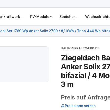
onkraftwerk
PV-Module
Speicher
Wechselrichte
rk Set 1760 Wp Anker Solix 2700 / 8,1 kWh / Trina 440 Wp bifaz
BALKONKRAFTWERK.DE
Ziegeldach Ba
Anker Solix 2
bifazial / 4 M
3 m
Preis auf Anfrag
Preisalarm setzen