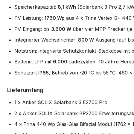
Speicherkapazität:
8,1 kWh
(Solarbank 3 Pro 2,7 kW
PV-Leistung:
1760 Wp
aus 4 x Trina Vertex S+ 440 
PV-Eingang: bis
3.600 W
über vier MPP-Tracker (je 
Integrierter Wechselrichter:
800 W
Ausgang (auf bis
Notstrom: integrierte Schutzkontakt-Steckdose mit 
Batterie: LFP mit
6.000 Ladezyklen
,
10 Jahre
Herste
Schutzart
IP65
, Betrieb von -20 °C bis 55 °C, 460 
Lieferumfang
1 x Anker SOLIX Solarbank 3 E2700 Pro
2 x Anker SOLIX Solarbank BP2700 Erweiterungsa
4 x Trina 440 Wp Glas-Glas Bifazial Modul (1762 x 