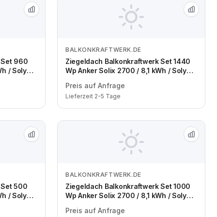
BALKONKRAFTWERK.DE
Zum Angebot
 Set 960
Ziegeldach Balkonkraftwerk Set 1440
Wh / Solyco
Wp Anker Solix 2700 / 8,1 kWh / Solyco
dule / zwei
480 Wp Back Contact / 3 Module / eine
Preis auf Anfrage
Reihe / Schuko / 3 m
Lieferzeit 2-5 Tage
BALKONKRAFTWERK.DE
Zum Angebot
 Set 500
Ziegeldach Balkonkraftwerk Set 1000
Wh / Solyco
Wp Anker Solix 2700 / 8,1 kWh / Solyco
ine Reihe /
500 Wp Bifazial / 2 Module / eine Reihe
Preis auf Anfrage
/ Schuko / 3 m