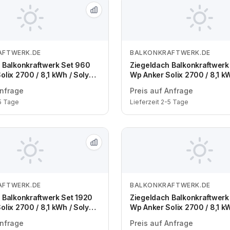
AFTWERK.DE
BALKONKRAFTWERK.DE
Zum Angebot
Zum Angebot
 Balkonkraftwerk Set 960
Ziegeldach Balkonkraftwerk
olix 2700 / 8,1 kWh / Solyco
Wp Anker Solix 2700 / 8,1 k
k Contact / 2 Module / eine
480 Wp Back Contact / 2 Mo
Anfrage
Preis auf Anfrage
uko / 3 m
Reihen / Schuko / 3 m
-5 Tage
Lieferzeit 2-5 Tage
AFTWERK.DE
BALKONKRAFTWERK.DE
Zum Angebot
Zum Angebot
 Balkonkraftwerk Set 1920
Ziegeldach Balkonkraftwerk
olix 2700 / 8,1 kWh / Solyco
Wp Anker Solix 2700 / 8,1 k
k Contact / 4 Module /
500 Wp Bifazial / 1 Modul / e
Anfrage
Preis auf Anfrage
n / Schuko / 3 m
Schuko / 3 m