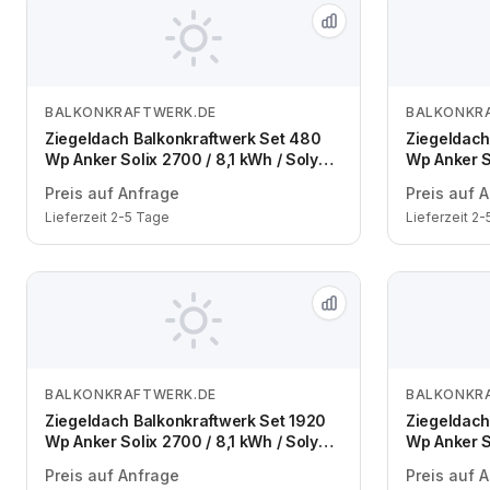
BALKONKRAFTWERK.DE
BALKONKR
Zum Angebot
Ziegeldach Balkonkraftwerk Set 480
Ziegeldach
Wp Anker Solix 2700 / 8,1 kWh / Solyco
Wp Anker S
480 Wp Back Contact / 1 Modul / eine
480 Wp Bac
Preis auf Anfrage
Preis auf 
Reihe / Schuko / 3 m
Reihe / Sch
Lieferzeit 2-5 Tage
Lieferzeit 2
BALKONKRAFTWERK.DE
BALKONKR
Zum Angebot
Ziegeldach Balkonkraftwerk Set 1920
Ziegeldach
Wp Anker Solix 2700 / 8,1 kWh / Solyco
Wp Anker S
480 Wp Back Contact / 4 Module / eine
480 Wp Bac
Preis auf Anfrage
Preis auf 
Reihe / Schuko / 3 m
zwei Reihe