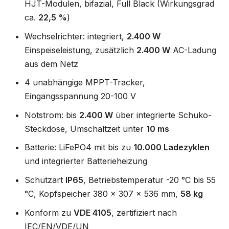
HJT-Modulen, bifazial, Full Black (Wirkungsgrad
ca.
22,5 %
)
Wechselrichter: integriert,
2.400 W
Einspeiseleistung, zusätzlich
2.400 W
AC-Ladung
aus dem Netz
4 unabhängige MPPT-Tracker,
Eingangsspannung 20-100 V
Notstrom: bis
2.400 W
über integrierte Schuko-
Steckdose, Umschaltzeit unter
10 ms
Batterie: LiFePO4 mit bis zu
10.000 Ladezyklen
und integrierter Batterieheizung
Schutzart
IP65
, Betriebstemperatur -20 °C bis 55
°C, Kopfspeicher 380 x 307 x 536 mm,
58 kg
Konform zu
VDE 4105
, zertifiziert nach
IEC/EN/VDE/UN