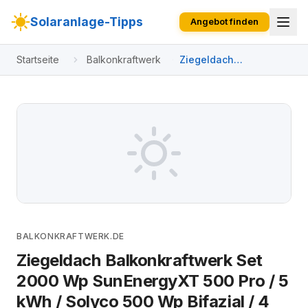
Solaranlage-Tipps
Angebot finden
Startseite
Balkonkraftwerk
Ziegeldach
Balkonkraftwerk Set
2000 Wp SunEnergyXT
500 Pro / 5 kWh /
Solyco 500 Wp Bifazial
/ 4 Module / eine
Reihe / Schuko / 5 m
BALKONKRAFTWERK.DE
Ziegeldach Balkonkraftwerk Set
2000 Wp SunEnergyXT 500 Pro / 5
kWh / Solyco 500 Wp Bifazial / 4