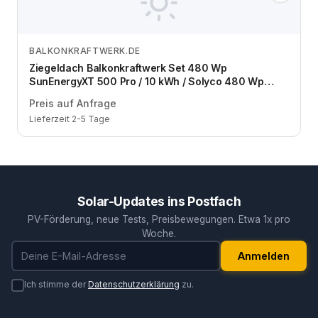
BALKONKRAFTWERK.DE
Zum Angebot
Ziegeldach Balkonkraftwerk Set 480 Wp
SunEnergyXT 500 Pro / 10 kWh / Solyco 480 Wp
Back Contact / 1 Modul / eine Reihe / Schuko / 5 m
Preis auf Anfrage
Lieferzeit 2-5 Tage
Solar-Updates ins Postfach
PV-Förderung, neue Tests, Preisbewegungen. Etwa 1x pro
Woche.
E-Mail-Adresse
Anmelden
Ich stimme der
Datenschutzerklärung
zu.