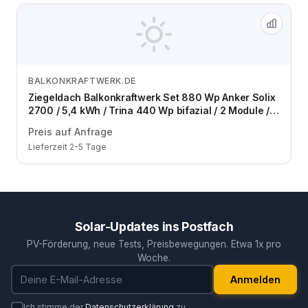
BALKONKRAFTWERK.DE
Zum Angebot
Ziegeldach Balkonkraftwerk Set 880 Wp Anker Solix
2700 / 5,4 kWh / Trina 440 Wp bifazial / 2 Module /
zwei Reihen / Schuko / 3 m
Preis auf Anfrage
Lieferzeit 2-5 Tage
Solar-Updates ins Postfach
PV-Förderung, neue Tests, Preisbewegungen. Etwa 1x pro
Woche.
E-Mail-Adresse
Anmelden
Ich stimme der
Datenschutzerklärung
zu.