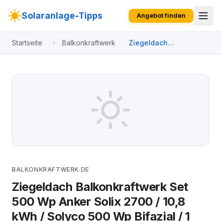
Solaranlage-Tipps
Angebot finden
Startseite
Balkonkraftwerk
Ziegeldach
Balkonkraftwerk Set
500 Wp Anker Solix
2700 / 10,8 kWh /
Solyco 500 Wp Bifazial
/ 1 Modul / eine Reihe /
Schuko / 3 m
BALKONKRAFTWERK.DE
Ziegeldach Balkonkraftwerk Set
500 Wp Anker Solix 2700 / 10,8
kWh / Solyco 500 Wp Bifazial / 1