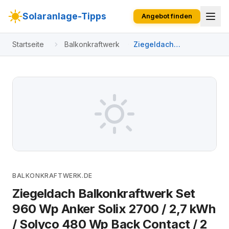
Solaranlage-Tipps
Angebot finden
Startseite
Balkonkraftwerk
Ziegeldach
Balkonkraftwerk Set
960 Wp Anker Solix
2700 / 2,7 kWh /
Solyco 480 Wp Back
Contact / 2 Module /
eine Reihe / Schuko / 3
m
BALKONKRAFTWERK.DE
Ziegeldach Balkonkraftwerk Set
960 Wp Anker Solix 2700 / 2,7 kWh
/ Solyco 480 Wp Back Contact / 2