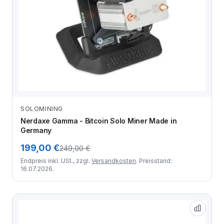
Dieses Produkt ist derzeit nicht verfügbar
NICHT VERFÜGBAR
SOLOMINING
Nerdaxe Gamma - Bitcoin Solo Miner Made in
Germany
199,00 €
249,00 €
Endpreis inkl. USt., zzgl.
Versandkosten
. Preisstand:
16.07.2026.