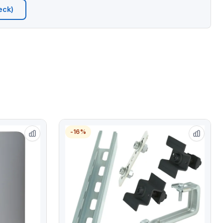
eck)
-16%