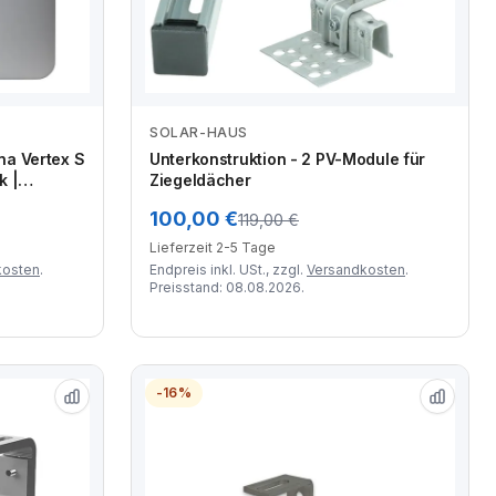
SOLAR-HAUS
Zum Angebot
na Vertex S
Unterkonstruktion - 2 PV-Module für
k |
Ziegeldächer
selrichter
100,00 €
119,00 €
r
Lieferzeit 2-5 Tage
kosten
.
Endpreis inkl. USt., zzgl.
Versandkosten
.
Preisstand: 08.08.2026.
-16%