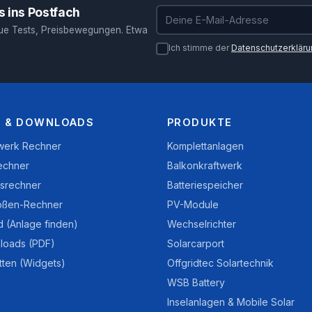
 ins Postfach
E-Mail-Adresse
ue Tests, Preisbewegungen. Etwa
Ich stimme der
Datenschutzerklär
 & DOWNLOADS
PRODUKTE
twerk Rechner
Komplettanlagen
echner
Balkonkraftwerk
nsrechner
Batteriespeicher
ößen-Rechner
PV-Module
d (Anlage finden)
Wechselrichter
loads (PDF)
Solarcarport
tten (Widgets)
Offgridtec Solartechnik
WSB Battery
Inselanlagen & Mobile Solar