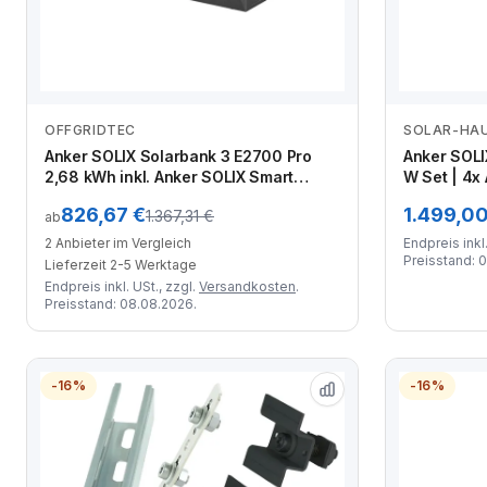
OFFGRIDTEC
SOLAR-HA
Anbieter vergleichen
Anker SOLIX Solarbank 3 E2700 Pro
Anker SOLI
2,68 kWh inkl. Anker SOLIX Smart
W Set | 4x
Meter
Smart Mete
826,67 €
1.499,00
1.367,31 €
ab
2 Anbieter im Vergleich
Endpreis inkl.
Preisstand: 
Lieferzeit 2-5 Werktage
Endpreis inkl. USt., zzgl.
Versandkosten
.
Preisstand: 08.08.2026.
-16%
-16%