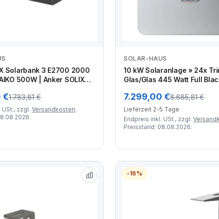
US
SOLAR-HAUS
Zum Angebot
Zum Angebot
X Solarbank 3 E2700 2000
10 kW Solaranlage » 24x Tri
 AIKO 500W | Anker SOLIX
Glas/Glas 445 Watt Full Blac
r | PV-Kabel
Sungrow 10 kW Hybrid-Wech
 €
7.299,00 €
1.783,81 €
8.685,81 €
| Sungrow 9,6 kWh Speiche
 USt., zzgl.
Versandkosten
.
Lieferzeit 2-5 Tage
08.08.2026.
Endpreis inkl. USt., zzgl.
Versand
Preisstand: 08.08.2026.
-16%