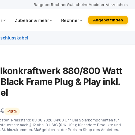
Ratgeber
Rechner
Gutscheine
Anbieter-Verzeichnis
r
Zubehör & mehr
Rechner
Angebot finden
nschlusskabel
alkonkraftwerk 880/800 Watt
lack Frame Plug & Play inkl.
el
 €
-16%
osten
. Preisstand: 08.08.2026 04:00 Uhr. Bei Solarkomponenten für
steuersatz nach § 12 Abs. 3 UStG (0 % USt.); für andere Produkte und
St. hinzukommen. Maßgeblich ist der Preis im Shop des Anbieters.