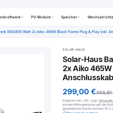
onkraftwerk
PV-Module
Speicher
Wechselrichte
erk 880/800 Watt 2x Aiko 465W Black Frame Plug & Play inkl. A
SOLAR-HAUS
Solar-Haus B
2x Aiko 465W B
Anschlusskab
299,00 €
355,81
Endpreis inkl. USt., zzgl.
Versandk
private Wohngebäude gilt der Null
gewerbliche Käufer können 19 % U