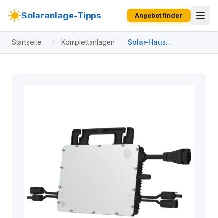
Solaranlage-Tipps
Angebot finden
Startseite
Komplettanlagen
Solar-Haus
Balkonkraftwerk
900/800 Watt 2x
JASolar 450 W Black
Frame Plug & Play inkl.
Anschlusskabel