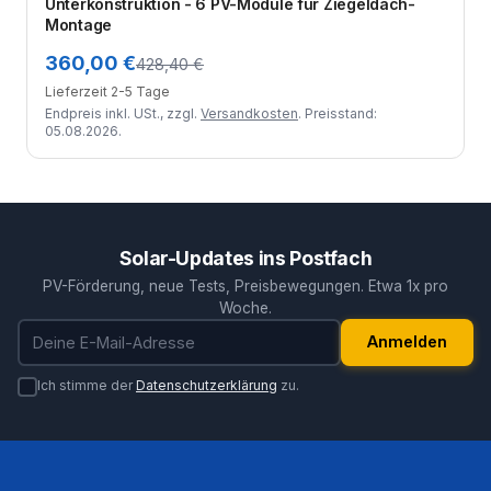
Unterkonstruktion - 6 PV-Module für Ziegeldach-
Montage
360,00 €
428,40 €
Lieferzeit 2-5 Tage
Endpreis inkl. USt., zzgl.
Versandkosten
. Preisstand:
05.08.2026.
Solar-Updates ins Postfach
PV-Förderung, neue Tests, Preisbewegungen. Etwa 1x pro
Woche.
E-Mail-Adresse
Anmelden
Ich stimme der
Datenschutzerklärung
zu.