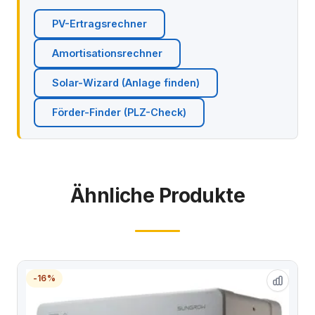
PV-Ertragsrechner
Amortisationsrechner
Solar-Wizard (Anlage finden)
Förder-Finder (PLZ-Check)
Ähnliche Produkte
-16%