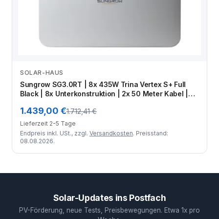
SOLAR-HAUS
Zum Angebot
Sungrow SG3.0RT | 8x 435W Trina Vertex S+ Full
Black | 8x Unterkonstruktion | 2x 50 Meter Kabel |
MC4 Stecker-Set | Crimpzange
1.439,00 €
1.712,41 €
Lieferzeit 2-5 Tage
Endpreis inkl. USt., zzgl.
Versandkosten
. Preisstand:
08.08.2026.
Solar-Updates ins Postfach
PV-Förderung, neue Tests, Preisbewegungen. Etwa 1x pro