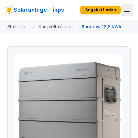
Solaranlage-Tipps
Angebot finden
Startseite
Komplettanlagen
Sungrow 12,8 kWh
Solar-Batteriespeicher
SBR128 LFP-
Hochleistungsbatterie