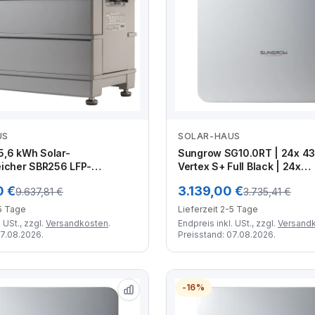
US
SOLAR-HAUS
Zum Angebot
Zum Angebot
,6 kWh Solar-
Sungrow SG10.0RT | 24x 43
eicher SBR256 LFP-
Vertex S+ Full Black | 24x
ngsbatterie
Unterkonstruktion | 2x 50 M
0 €
3.139,00 €
9.637,81 €
3.735,41 €
| MC4 Stecker-Set mit Cri
-5 Tage
Lieferzeit 2-5 Tage
 USt., zzgl.
Versandkosten
.
Endpreis inkl. USt., zzgl.
Versand
07.08.2026.
Preisstand: 07.08.2026.
-16%