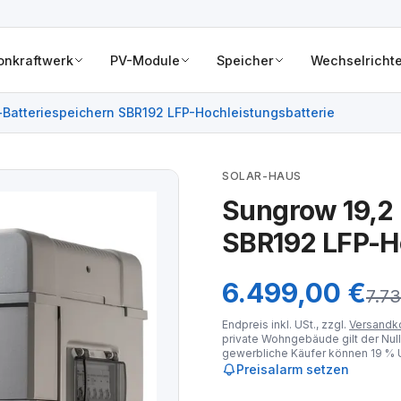
onkraftwerk
PV-Module
Speicher
Wechselrichte
-Batteriespeichern SBR192 LFP-Hochleistungsbatterie
SOLAR-HAUS
Sungrow 19,2 
SBR192 LFP-Ho
6.499,00 €
7.73
Endpreis inkl. USt., zzgl.
Versandk
private Wohngebäude gilt der Null
gewerbliche Käufer können 19 % U
Preisalarm setzen