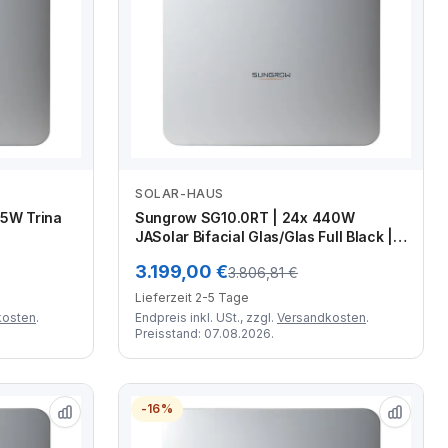
SOLAR-HAUS
Zum Angebot
5W Trina
Sungrow SG10.0RT | 24x 440W
JASolar Bifacial Glas/Glas Full Black |
eter Kabel
24x Unterkonstruktion | 2x 50 Meter
3.199,00 €
3.806,81 €
mpzange
Kabel | MC4 Stecker-Set | Crimpzange
Lieferzeit 2-5 Tage
kosten
.
Endpreis inkl. USt., zzgl.
Versandkosten
.
Preisstand: 07.08.2026.
-16%