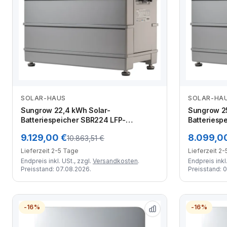
SOLAR-HAUS
SOLAR-HA
Zum Angebot
Sungrow 22,4 kWh Solar-
Sungrow 25
Batteriespeicher SBR224 LFP-
Batteriesp
Hochleistungsbatterie
Hochleistu
9.129,00 €
8.099,0
10.863,51 €
Lieferzeit 2-5 Tage
Lieferzeit 2
Endpreis inkl. USt., zzgl.
Versandkosten
.
Endpreis inkl.
Preisstand: 07.08.2026.
Preisstand: 
-16%
-16%