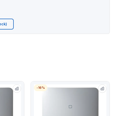
eck)
-16%