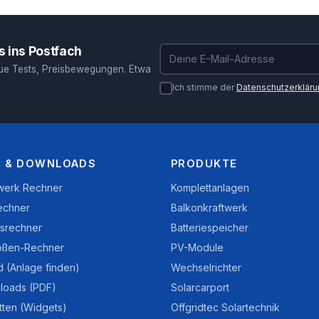
 ins Postfach
E-Mail-Adresse
ue Tests, Preisbewegungen. Etwa
Ich stimme der
Datenschutzerklär
 & DOWNLOADS
PRODUKTE
twerk Rechner
Komplettanlagen
echner
Balkonkraftwerk
nsrechner
Batteriespeicher
ößen-Rechner
PV-Module
d (Anlage finden)
Wechselrichter
loads (PDF)
Solarcarport
tten (Widgets)
Offgridtec Solartechnik