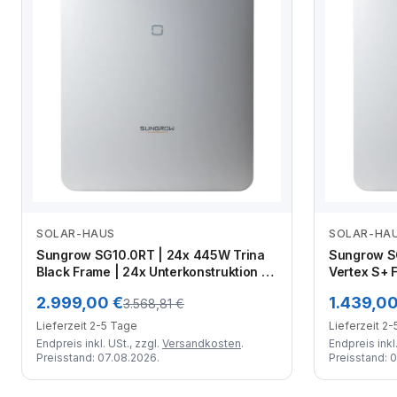
SOLAR-HAUS
SOLAR-HA
Zum Angebot
Sungrow SG10.0RT | 24x 445W Trina
Sungrow S
Black Frame | 24x Unterkonstruktion |
Vertex S+ F
2x 50 Meter Kabel | MC4 Stecker-Set |
Unterkonst
2.999,00 €
1.439,00
3.568,81 €
Crimpzange
| MC4 Stec
Lieferzeit 2-5 Tage
Lieferzeit 2
Endpreis inkl. USt., zzgl.
Versandkosten
.
Endpreis inkl.
Preisstand: 07.08.2026.
Preisstand: 