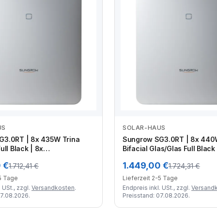
US
SOLAR-HAUS
Zum Angebot
Zum Angebot
G3.0RT | 8x 435W Trina
Sungrow SG3.0RT | 8x 440
ull Black | 8x
Bifacial Glas/Glas Full Black
ruktion | 2x 50 Meter Kabel
Unterkonstruktion | 2x 50 M
 €
1.449,00 €
1.712,41 €
1.724,31 €
ker-Set | Crimpzange
| MC4 Stecker-Set | Crimp
-5 Tage
Lieferzeit 2-5 Tage
 USt., zzgl.
Versandkosten
.
Endpreis inkl. USt., zzgl.
Versand
07.08.2026.
Preisstand: 07.08.2026.