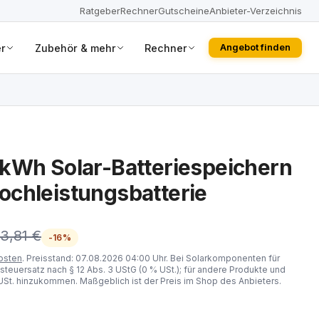
Ratgeber
Rechner
Gutscheine
Anbieter-Verzeichnis
r
Zubehör & mehr
Rechner
Angebot finden
kWh Solar-Batteriespeichern
chleistungsbatterie
3,81 €
-16%
osten
. Preisstand: 07.08.2026 04:00 Uhr. Bei Solarkomponenten für
steuersatz nach § 12 Abs. 3 UStG (0 % USt.); für andere Produkte und
St. hinzukommen. Maßgeblich ist der Preis im Shop des Anbieters.