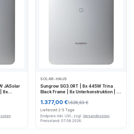
SOLAR-HAUS
Zum Angebot
W JASolar
Sungrow SG3.0RT | 8x 445W Trina
 | 8x
Black Frame | 8x Unterkonstruktion | 2x
eter Kabel
50 Meter Kabel | MC4 Stecker-Set |
1.377,00 €
1.638,63 €
zange
Crimpzange
Lieferzeit 2-5 Tage
kosten
.
Endpreis inkl. USt., zzgl.
Versandkosten
.
Preisstand: 07.08.2026.