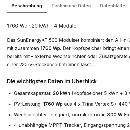
Beschreibung
Technische Daten
Datenblätter
Beschreibung
1760 Wp · 20 kWh · 4 Module
Das SunEnergyXT 500 Modulset kombiniert den All-in
mit zusammen
1760 Wp
. Der Kopfspeicher bringt ein
bereits mit - externe Wechselrichter oder Zusatzgeräte s
einer 230-V-Steckdose betreiben lässt.
Die wichtigsten Daten im Überblick
Gesamtkapazität:
20 kWh
(Kopfspeicher 5 kWh + 3 x
PV-Leistung:
1760 Wp
aus 4 x Trina Vertex S+ 440 
Wechselrichter: integriert, normkonforme
800 W
Ein
4 unabhängige MPPT-Tracker, Eingangsspannung 2