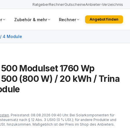
Ratgeber
Rechner
Gutscheine
Anbieter-Verzeichnis
r
Zubehör & mehr
Rechner
Angebot finden
/ 4 Module
500 Modulset 1760 Wp
00 (800 W) / 20 kWh / Trina
odule
osten
. Preisstand: 08.08.2026 09:40 Uhr. Bei Solarkomponenten für
steuersatz nach § 12 Abs. 3 UStG (0 % USt.); für andere Produkte und
St. hinzukommen. Maßgeblich ist der Preis im Shop des Anbieters.