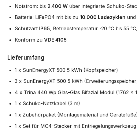
Notstrom: bis
2.400 W
über integrierte Schuko-Ste
Batterie: LiFePO4 mit bis zu
10.000 Ladezyklen
und 
Schutzart
IP65
, Betriebstemperatur -20 °C bis 55 °C
Konform zu
VDE 4105
Lieferumfang
1 x SunEnergyXT 500 5 kWh (Kopfspeicher)
3 x SunEnergyXT 500 5 kWh (Erweiterungsspeicher
4 x Trina 440 Wp Glas-Glas Bifazial Modul (1762 x 
1 x Schuko-Netzkabel (3 m)
1 x Zubehörpaket (Montagematerial und Gerätefüße
1 x Set für MC4-Stecker mit Entriegelungswerkzeug