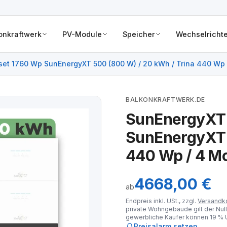
onkraftwerk
PV-Module
Speicher
Wechselrichte
et 1760 Wp SunEnergyXT 500 (800 W) / 20 kWh / Trina 440 Wp 
BALKONKRAFTWERK.DE
SunEnergyXT 
SunEnergyXT 5
440 Wp / 4 M
4668,00 €
ab
Endpreis inkl. USt., zzgl.
Versandk
private Wohngebäude gilt der Null
gewerbliche Käufer können 19 % U
Preisalarm setzen