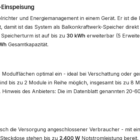
-Einspeisung
ichter und Energiemanagement in einem Gerät. Er ist die l
, damit ist das System als Balkonkraftwerk-Speicher direkt
 Speicherturm ist auf bis zu
30 kWh
erweiterbar (5 Erweite
kWh
Gesamtkapazität.
Modulflächen optimal ein - ideal bei Verschattung oder g
d bis zu 2 Module in Reihe möglich, insgesamt bis zu 8 Mo
. Hinweis des Anbieters: Die im Datenblatt genannten 20-60
sch die Versorgung angeschlossener Verbraucher - mit ei
o-Steckdose stehen bis zu
2.400 W
Notstromleistung bereit,