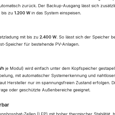
utomatisch zurück. Der Backup-Ausgang lässt sich zusätzli
 bis zu
1.200 W
in das System einspeisen.
tzladung mit bis zu
2.400 W
. So lässt sich der Speicher b
st-Speicher für bestehende PV-Anlagen.
Wh
je Modul) wird einfach unter dem Kopfspeicher gestapelt
abelung, mit automatischer Systemerkennung und nahtloser 
laut Hersteller nur im spannungsfreien Zustand erfolgen. Di
arage oder geschützte Außenbereiche geeignet.
rbar
nphosphat-Zellen (LFP) mit hoher thermischer Stabilität, 