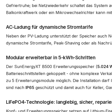
Gefriertruhe; bei Netzwiederkehr schaltet das System a
Balkonkraftwerk oder ein Mikrowechselrichter kann mit
AC-Ladung für dynamische Stromtarife
Neben der PV-Ladung unterstützt der Speicher auch Ne
dynamische Stromtarife, Peak-Shaving oder als Nachrü
Modular erweiterbar in 5-kWh-Schritten
Der SunEnergyXT B500 Erweiterungsspeicher (
5.024 
Batterieschnittstellen gekoppelt - ohne komplexe Verk
zu 5 Erweiterungsmodule möglich. Die Installation darf 
sind nach
IP65
geschützt und damit auch für Keller, G
LiFePO4-Technologie: langlebig, sicher, reparie
Kopf- und Erweiterungsspeicher setzen auf Lithium-Eise