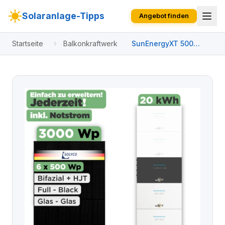
Solaranlage-Tipps
Angebot finden
Startseite
Balkonkraftwerk
SunEnergyXT 500
Modulset 3000 Wp
SunEnergyXT 500 (800
W) / 20 kWh / Solyco
500 Wp / 6 Module