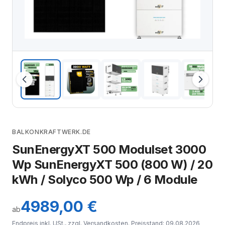
BALKONKRAFTWERK.DE
SunEnergyXT 500 Modulset 3000
Wp SunEnergyXT 500 (800 W) / 20
kWh / Solyco 500 Wp / 6 Module
4989,00 €
ab
Endpreis inkl. USt., zzgl.
Versandkosten
. Preisstand: 09.08.2026