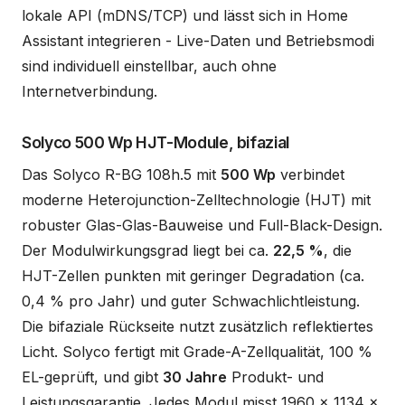
lokale API (mDNS/TCP) und lässt sich in Home
Assistant integrieren - Live-Daten und Betriebsmodi
sind individuell einstellbar, auch ohne
Internetverbindung.
Solyco 500 Wp HJT-Module, bifazial
Das Solyco R-BG 108h.5 mit
500 Wp
verbindet
moderne Heterojunction-Zelltechnologie (HJT) mit
robuster Glas-Glas-Bauweise und Full-Black-Design.
Der Modulwirkungsgrad liegt bei ca.
22,5 %
, die
HJT-Zellen punkten mit geringer Degradation (ca.
0,4 % pro Jahr) und guter Schwachlichtleistung.
Die bifaziale Rückseite nutzt zusätzlich reflektiertes
Licht. Solyco fertigt mit Grade-A-Zellqualität, 100 %
EL-geprüft, und gibt
30 Jahre
Produkt- und
Leistungsgarantie. Jedes Modul misst 1960 x 1134 x