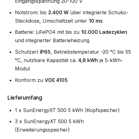
Eingangsspannung 20-100 V
Notstrom: bis
2.400 W
über integrierte Schuko-
Steckdose, Umschaltzeit unter
10 ms
Batterie: LiFePO4 mit bis zu
10.000 Ladezyklen
und integrierter Batterieheizung
Schutzart
IP65
, Betriebstemperatur -20 °C bis 55
°C, nutzbare Kapazität ca.
4,8 kWh
je 5-kWh-
Modul
Konform zu
VDE 4105
Lieferumfang
1 x SunEnergyXT 500 5 kWh (Kopfspeicher)
3 x SunEnergyXT 500 5 kWh
(Erweiterungsspeicher)