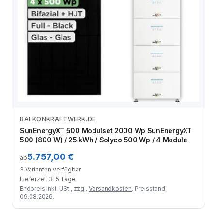
BALKONKRAFTWERK.DE
Zum Angebot
SunEnergyXT 500 Modulset 2000 Wp SunEnergyXT
500 (800 W) / 25 kWh / Solyco 500 Wp / 4 Module
5.757,00 €
ab
3 Varianten verfügbar
Lieferzeit 3-5 Tage
Endpreis inkl. USt., zzgl.
Versandkosten
. Preisstand:
09.08.2026.