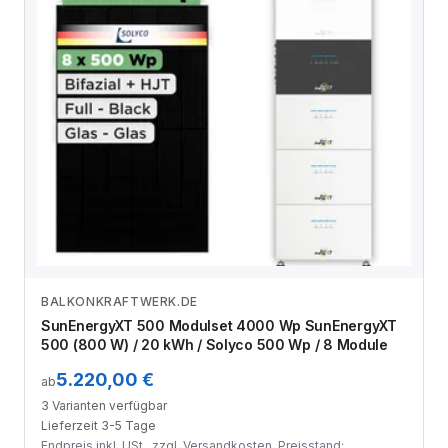
BALKONKRAFTWERK.DE
Zum Angebot
SunEnergyXT 500 Modulset 4000 Wp SunEnergyXT
500 (800 W) / 20 kWh / Solyco 500 Wp / 8 Module
5.220,00 €
ab
3 Varianten verfügbar
Lieferzeit 3-5 Tage
Endpreis inkl. USt., zzgl.
Versandkosten
. Preisstand: