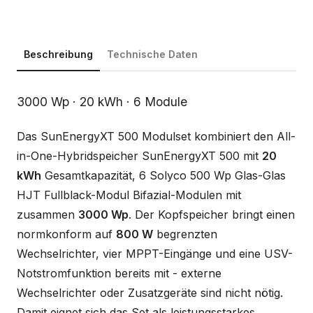
Beschreibung
Technische Daten
Beschreibung
3000 Wp · 20 kWh · 6 Module
Das SunEnergyXT 500 Modulset kombiniert den All-
in-One-Hybridspeicher SunEnergyXT 500 mit
20
kWh
Gesamtkapazität, 6 Solyco 500 Wp Glas-Glas
HJT Fullblack-Modul Bifazial-Modulen mit
zusammen
3000 Wp
. Der Kopfspeicher bringt einen
normkonform auf
800 W
begrenzten
Wechselrichter, vier MPPT-Eingänge und eine USV-
Notstromfunktion bereits mit - externe
Wechselrichter oder Zusatzgeräte sind nicht nötig.
Damit eignet sich das Set als leistungsstarkes