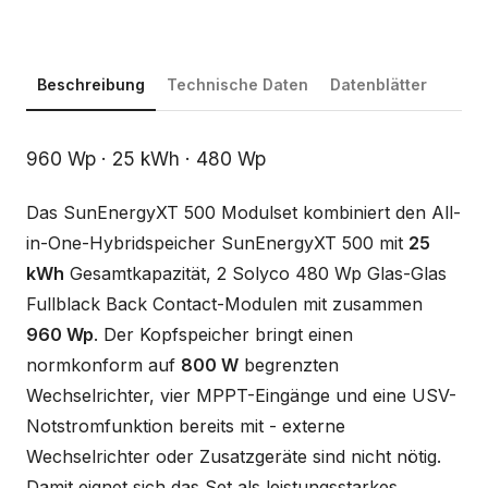
Beschreibung
Technische Daten
Datenblätter
Beschreibung
960 Wp · 25 kWh · 480 Wp
Das SunEnergyXT 500 Modulset kombiniert den All-
in-One-Hybridspeicher SunEnergyXT 500 mit
25
kWh
Gesamtkapazität, 2 Solyco 480 Wp Glas-Glas
Fullblack Back Contact-Modulen mit zusammen
960 Wp
. Der Kopfspeicher bringt einen
normkonform auf
800 W
begrenzten
Wechselrichter, vier MPPT-Eingänge und eine USV-
Notstromfunktion bereits mit - externe
Wechselrichter oder Zusatzgeräte sind nicht nötig.
Damit eignet sich das Set als leistungsstarkes