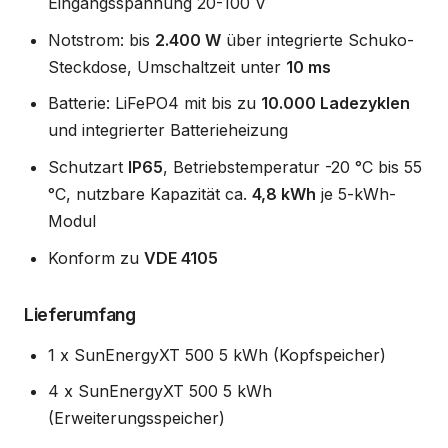
Eingangsspannung 20-100 V
Notstrom: bis
2.400 W
über integrierte Schuko-
Steckdose, Umschaltzeit unter
10 ms
Batterie: LiFePO4 mit bis zu
10.000 Ladezyklen
und integrierter Batterieheizung
Schutzart
IP65
, Betriebstemperatur -20 °C bis 55
°C, nutzbare Kapazität ca.
4,8 kWh
je 5-kWh-
Modul
Konform zu
VDE 4105
Lieferumfang
1 x SunEnergyXT 500 5 kWh (Kopfspeicher)
4 x SunEnergyXT 500 5 kWh
(Erweiterungsspeicher)