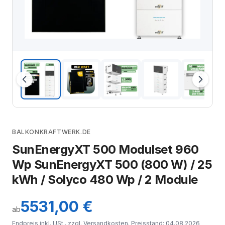
BALKONKRAFTWERK.DE
SunEnergyXT 500 Modulset 960
Wp SunEnergyXT 500 (800 W) / 25
kWh / Solyco 480 Wp / 2 Module
5531,00 €
ab
Endpreis inkl. USt., zzgl.
Versandkosten
. Preisstand: 04.08.2026