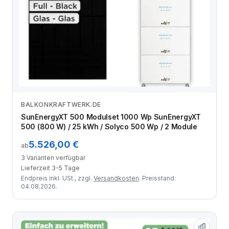
BALKONKRAFTWERK.DE
Zum Angebot
SunEnergyXT 500 Modulset 1000 Wp SunEnergyXT
500 (800 W) / 25 kWh / Solyco 500 Wp / 2 Module
5.526,00 €
ab
3 Varianten verfügbar
Lieferzeit 3-5 Tage
Endpreis inkl. USt., zzgl.
Versandkosten
. Preisstand:
04.08.2026.