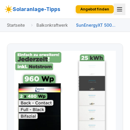
Solaranlage-Tipps
Angebot finden
Startseite
Balkonkraftwerk
SunEnergyXT 500
Modulset 960 Wp
SunEnergyXT 500 (800
W) / 25 kWh / Solyco
480 Wp / 2 Module