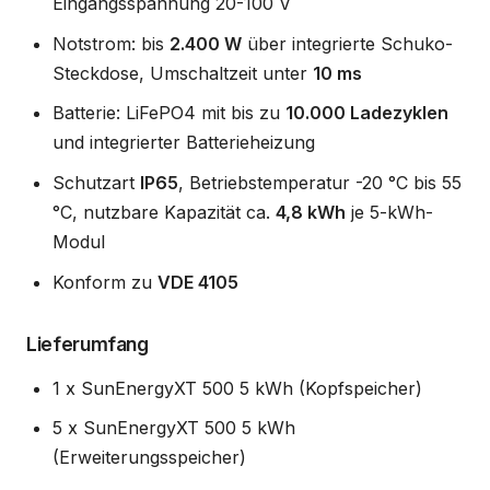
Eingangsspannung 20-100 V
Notstrom: bis
2.400 W
über integrierte Schuko-
Steckdose, Umschaltzeit unter
10 ms
Batterie: LiFePO4 mit bis zu
10.000 Ladezyklen
und integrierter Batterieheizung
Schutzart
IP65
, Betriebstemperatur -20 °C bis 55
°C, nutzbare Kapazität ca.
4,8 kWh
je 5-kWh-
Modul
Konform zu
VDE 4105
Lieferumfang
1 x SunEnergyXT 500 5 kWh (Kopfspeicher)
5 x SunEnergyXT 500 5 kWh
(Erweiterungsspeicher)