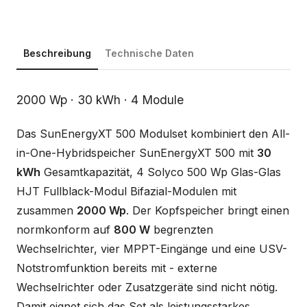
Beschreibung
Technische Daten
Beschreibung
2000 Wp · 30 kWh · 4 Module
Das SunEnergyXT 500 Modulset kombiniert den All-
in-One-Hybridspeicher SunEnergyXT 500 mit
30
kWh
Gesamtkapazität, 4 Solyco 500 Wp Glas-Glas
HJT Fullblack-Modul Bifazial-Modulen mit
zusammen
2000 Wp
. Der Kopfspeicher bringt einen
normkonform auf
800 W
begrenzten
Wechselrichter, vier MPPT-Eingänge und eine USV-
Notstromfunktion bereits mit - externe
Wechselrichter oder Zusatzgeräte sind nicht nötig.
Damit eignet sich das Set als leistungsstarkes