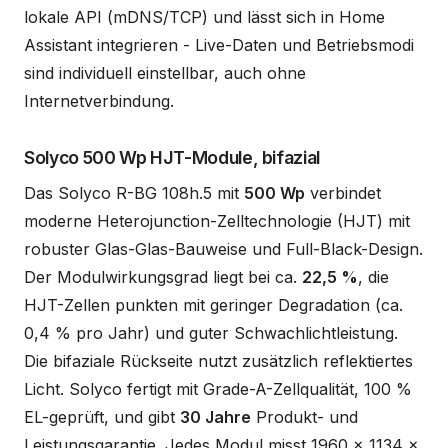
lokale API (mDNS/TCP) und lässt sich in Home
Assistant integrieren - Live-Daten und Betriebsmodi
sind individuell einstellbar, auch ohne
Internetverbindung.
Solyco 500 Wp HJT-Module, bifazial
Das Solyco R-BG 108h.5 mit
500 Wp
verbindet
moderne Heterojunction-Zelltechnologie (HJT) mit
robuster Glas-Glas-Bauweise und Full-Black-Design.
Der Modulwirkungsgrad liegt bei ca.
22,5 %
, die
HJT-Zellen punkten mit geringer Degradation (ca.
0,4 % pro Jahr) und guter Schwachlichtleistung.
Die bifaziale Rückseite nutzt zusätzlich reflektiertes
Licht. Solyco fertigt mit Grade-A-Zellqualität, 100 %
EL-geprüft, und gibt
30 Jahre
Produkt- und
Leistungsgarantie. Jedes Modul misst 1960 x 1134 x