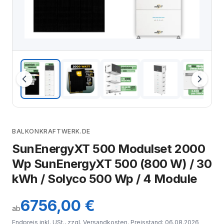
BALKONKRAFTWERK.DE
SunEnergyXT 500 Modulset 2000
Wp SunEnergyXT 500 (800 W) / 30
kWh / Solyco 500 Wp / 4 Module
6756,00 €
ab
Endpreis inkl. USt., zzgl.
Versandkosten
. Preisstand: 06.08.2026