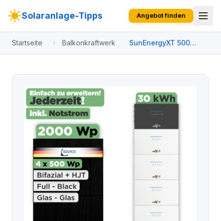
Solaranlage-Tipps
Angebot finden
Startseite
Balkonkraftwerk
SunEnergyXT 500
Modulset 2000 Wp
SunEnergyXT 500 (800
W) / 30 kWh / Solyco
500 Wp / 4 Module