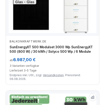
BALKONKRAFTWERK.DE
Zum Angebot
SunEnergyXT 500 Modulset 3000 Wp SunEnergyXT
500 (800 W) / 30 kWh / Solyco 500 Wp / 6 Module
6.987,00 €
ab
3 Varianten verfügbar
Lieferzeit 3-5 Tage
Endpreis inkl. USt., zzgl.
Versandkosten
. Preisstand:
06.08.2026.