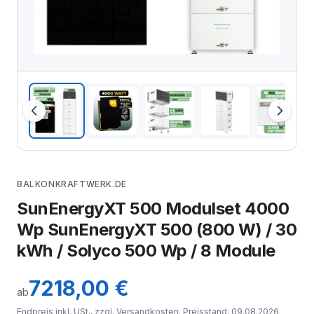
BALKONKRAFTWERK.DE
SunEnergyXT 500 Modulset 4000
Wp SunEnergyXT 500 (800 W) / 30
kWh / Solyco 500 Wp / 8 Module
7218,00 €
ab
Endpreis inkl. USt., zzgl.
Versandkosten
. Preisstand: 09.08.2026