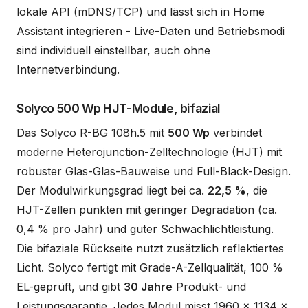
lokale API (mDNS/TCP) und lässt sich in Home
Assistant integrieren - Live-Daten und Betriebsmodi
sind individuell einstellbar, auch ohne
Internetverbindung.
Solyco 500 Wp HJT-Module, bifazial
Das Solyco R-BG 108h.5 mit
500 Wp
verbindet
moderne Heterojunction-Zelltechnologie (HJT) mit
robuster Glas-Glas-Bauweise und Full-Black-Design.
Der Modulwirkungsgrad liegt bei ca.
22,5 %
, die
HJT-Zellen punkten mit geringer Degradation (ca.
0,4 % pro Jahr) und guter Schwachlichtleistung.
Die bifaziale Rückseite nutzt zusätzlich reflektiertes
Licht. Solyco fertigt mit Grade-A-Zellqualität, 100 %
EL-geprüft, und gibt
30 Jahre
Produkt- und
Leistungsgarantie. Jedes Modul misst 1960 x 1134 x