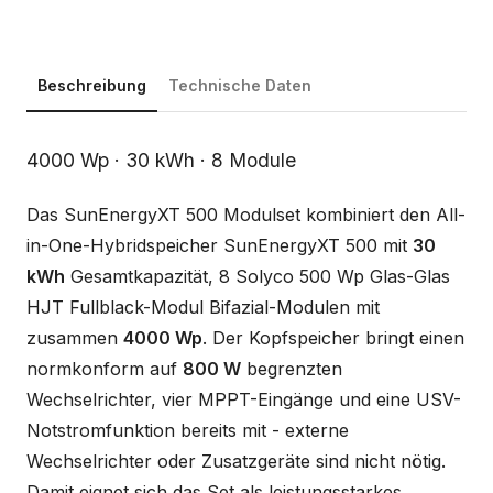
Beschreibung
Technische Daten
Beschreibung
4000 Wp · 30 kWh · 8 Module
Das SunEnergyXT 500 Modulset kombiniert den All-
in-One-Hybridspeicher SunEnergyXT 500 mit
30
kWh
Gesamtkapazität, 8 Solyco 500 Wp Glas-Glas
HJT Fullblack-Modul Bifazial-Modulen mit
zusammen
4000 Wp
. Der Kopfspeicher bringt einen
normkonform auf
800 W
begrenzten
Wechselrichter, vier MPPT-Eingänge und eine USV-
Notstromfunktion bereits mit - externe
Wechselrichter oder Zusatzgeräte sind nicht nötig.
Damit eignet sich das Set als leistungsstarkes