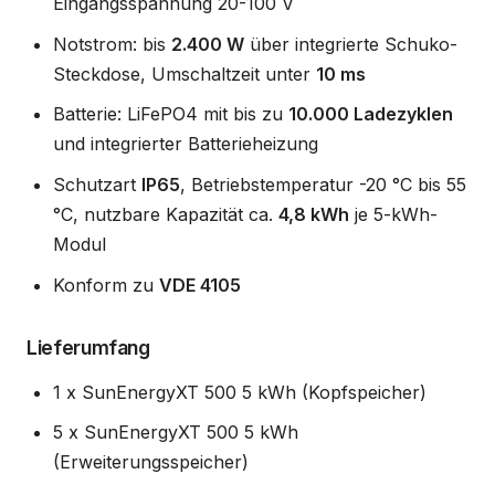
Eingangsspannung 20-100 V
Notstrom: bis
2.400 W
über integrierte Schuko-
Steckdose, Umschaltzeit unter
10 ms
Batterie: LiFePO4 mit bis zu
10.000 Ladezyklen
und integrierter Batterieheizung
Schutzart
IP65
, Betriebstemperatur -20 °C bis 55
°C, nutzbare Kapazität ca.
4,8 kWh
je 5-kWh-
Modul
Konform zu
VDE 4105
Lieferumfang
1 x SunEnergyXT 500 5 kWh (Kopfspeicher)
5 x SunEnergyXT 500 5 kWh
(Erweiterungsspeicher)