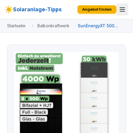
Solaranlage-Tipps
Angebot finden
Startseite
Balkonkraftwerk
SunEnergyXT 500
Modulset 4000 Wp
SunEnergyXT 500 (800
W) / 30 kWh / Solyco
500 Wp / 8 Module