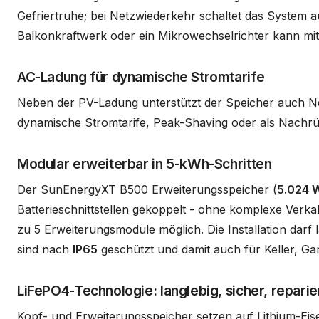
Gefriertruhe; bei Netzwiederkehr schaltet das System a
Balkonkraftwerk oder ein Mikrowechselrichter kann mit
AC-Ladung für dynamische Stromtarife
Neben der PV-Ladung unterstützt der Speicher auch Ne
dynamische Stromtarife, Peak-Shaving oder als Nachrü
Modular erweiterbar in 5-kWh-Schritten
Der SunEnergyXT B500 Erweiterungsspeicher (
5.024 
Batterieschnittstellen gekoppelt - ohne komplexe Verk
zu 5 Erweiterungsmodule möglich. Die Installation darf 
sind nach
IP65
geschützt und damit auch für Keller, G
LiFePO4-Technologie: langlebig, sicher, reparie
Kopf- und Erweiterungsspeicher setzen auf Lithium-Eise