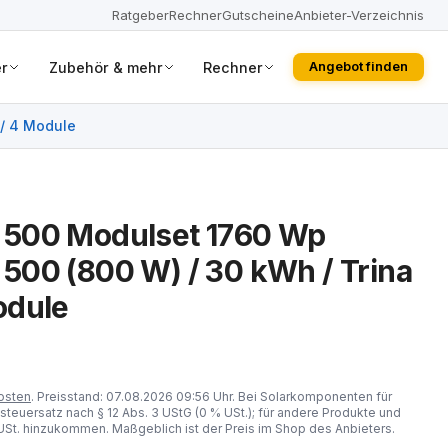
Ratgeber
Rechner
Gutscheine
Anbieter-Verzeichnis
r
Zubehör & mehr
Rechner
Angebot finden
/ 4 Module
500 Modulset 1760 Wp
00 (800 W) / 30 kWh / Trina
odule
osten
. Preisstand: 07.08.2026 09:56 Uhr. Bei Solarkomponenten für
steuersatz nach § 12 Abs. 3 UStG (0 % USt.); für andere Produkte und
St. hinzukommen. Maßgeblich ist der Preis im Shop des Anbieters.