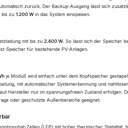
utomatisch zurück. Der Backup-Ausgang lässt sich zusätzli
 bis zu
1.200 W
in das System einspeisen.
tzladung mit bis zu
2.400 W
. So lässt sich der Speicher b
st-Speicher für bestehende PV-Anlagen.
Wh
je Modul) wird einfach unter dem Kopfspeicher gestapelt
abelung, mit automatischer Systemerkennung und nahtloser 
laut Hersteller nur im spannungsfreien Zustand erfolgen. Di
arage oder geschützte Außenbereiche geeignet.
rbar
nphosphat-Zellen (LFP) mit hoher thermischer Stabilität, 