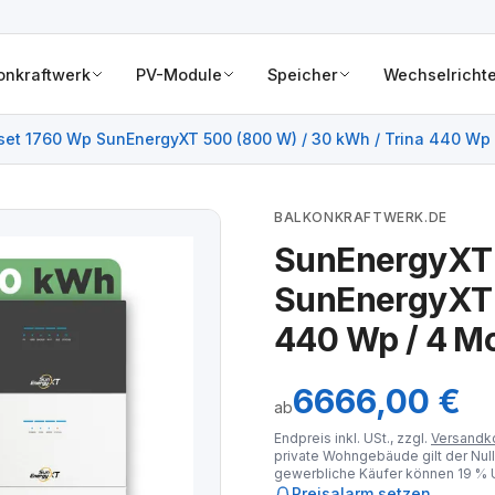
onkraftwerk
PV-Module
Speicher
Wechselrichte
et 1760 Wp SunEnergyXT 500 (800 W) / 30 kWh / Trina 440 Wp 
BALKONKRAFTWERK.DE
SunEnergyXT 
SunEnergyXT 5
440 Wp / 4 M
6666,00 €
ab
Endpreis inkl. USt., zzgl.
Versandk
private Wohngebäude gilt der Null
gewerbliche Käufer können 19 % U
Preisalarm setzen