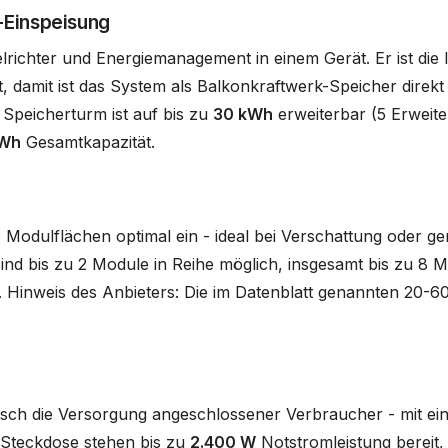
-Einspeisung
ichter und Energiemanagement in einem Gerät. Er ist die l
, damit ist das System als Balkonkraftwerk-Speicher direkt
 Speicherturm ist auf bis zu
30 kWh
erweiterbar (5 Erweite
kWh
Gesamtkapazität.
Modulflächen optimal ein - ideal bei Verschattung oder g
d bis zu 2 Module in Reihe möglich, insgesamt bis zu 8 Mo
. Hinweis des Anbieters: Die im Datenblatt genannten 20-60
sch die Versorgung angeschlossener Verbraucher - mit ei
o-Steckdose stehen bis zu
2.400 W
Notstromleistung bereit,