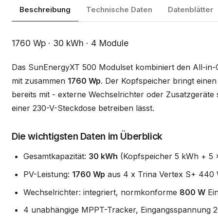
Beschreibung
Technische Daten
Datenblätter
Beschreibung
1760 Wp · 30 kWh · 4 Module
Das SunEnergyXT 500 Modulset kombiniert den All-in
mit zusammen
1760 Wp
. Der Kopfspeicher bringt ein
bereits mit - externe Wechselrichter oder Zusatzgeräte s
einer 230-V-Steckdose betreiben lässt.
Die wichtigsten Daten im Überblick
Gesamtkapazität:
30 kWh
(Kopfspeicher 5 kWh + 5 x
PV-Leistung:
1760 Wp
aus 4 x Trina Vertex S+ 440 
Wechselrichter: integriert, normkonforme
800 W
Ein
4 unabhängige MPPT-Tracker, Eingangsspannung 2