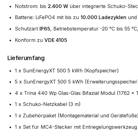
Notstrom: bis
2.400 W
über integrierte Schuko-Ste
Batterie: LiFePO4 mit bis zu
10.000 Ladezyklen
und 
Schutzart
IP65
, Betriebstemperatur -20 °C bis 55 °C
Konform zu
VDE 4105
Lieferumfang
1 x SunEnergyXT 500 5 kWh (Kopfspeicher)
5 x SunEnergyXT 500 5 kWh (Erweiterungsspeicher
4 x Trina 440 Wp Glas-Glas Bifazial Modul (1762 x 
1 x Schuko-Netzkabel (3 m)
1 x Zubehörpaket (Montagematerial und Gerätefüße
1 x Set für MC4-Stecker mit Entriegelungswerkzeug