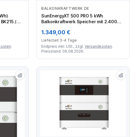
BALKONKRAFTWERK.DE
Zum Angebot
kWh)
SunEnergyXT 500 PRO 5 kWh
 BK215 /
Balkonkraftwerk Speicher mit 2.400W
fazial / 16
Wechselrichter, 4 MPPT &
1.349,00 €
Notstromfunktion (LFP, erweiterbar auf
30 kWh)
Lieferzeit 3-4 Tage
kosten
.
Endpreis inkl. USt., zzgl.
Versandkosten
.
Preisstand: 06.08.2026.