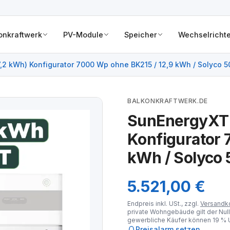
onkraftwerk
PV-Module
Speicher
Wechselrichte
7,2 kWh) Konfigurator 7000 Wp ohne BK215 / 12,9 kWh / Solyco 5
BALKONKRAFTWERK.DE
SunEnergyXT P
Konfigurator 
kWh / Solyco 
5.521,00 €
Endpreis inkl. USt., zzgl.
Versandk
private Wohngebäude gilt der Null
gewerbliche Käufer können 19 % U
Preisalarm setzen