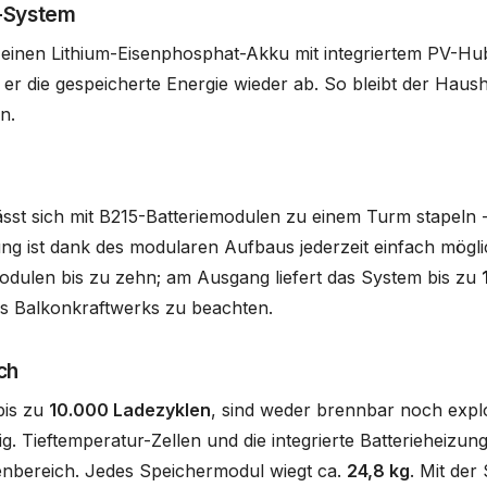
s-System
inen Lithium-Eisenphosphat-Akku mit integriertem PV-Hub
bt er die gespeicherte Energie wieder ab. So bleibt der Ha
n.
ässt sich mit B215-Batteriemodulen zu einem Turm stapeln -
ng ist dank des modularen Aufbaus jederzeit einfach mögli
modulen bis zu zehn; am Ausgang liefert das System bis zu
es Balkonkraftwerks zu beachten.
ch
bis zu
10.000 Ladezyklen
, sind weder brennbar noch expl
g. Tieftemperatur-Zellen und die integrierte Batterieheizun
enbereich. Jedes Speichermodul wiegt ca.
24,8 kg
. Mit de