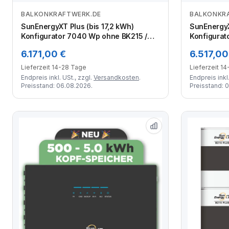
BALKONKRAFTWERK.DE
BALKONKR
Zum Angebot
SunEnergyXT Plus (bis 17,2 kWh)
SunEnergyX
Konfigurator 7040 Wp ohne BK215 /
Konfigurat
15,05 kWh / Trina 440 Wp bifazial / 16
15,05 kWh 
6.171,00 €
6.517,00
Module
Contact / 
Lieferzeit 14-28 Tage
Lieferzeit 1
Endpreis inkl. USt., zzgl.
Versandkosten
.
Endpreis inkl.
Preisstand: 06.08.2026.
Preisstand: 