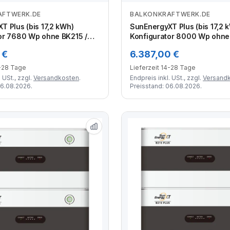
AFTWERK.DE
BALKONKRAFTWERK.DE
Zum Angebot
Zum Angebot
T Plus (bis 17,2 kWh)
SunEnergyXT Plus (bis 17,2 
or 7680 Wp ohne BK215 /
Konfigurator 8000 Wp ohne
/ Solyco 480 Wp Back
15,05 kWh / Solyco 500 Wp Bi
 €
6.387,00 €
16 Module
Module
4-28 Tage
Lieferzeit 14-28 Tage
 USt., zzgl.
Versandkosten
.
Endpreis inkl. USt., zzgl.
Versand
06.08.2026.
Preisstand: 06.08.2026.