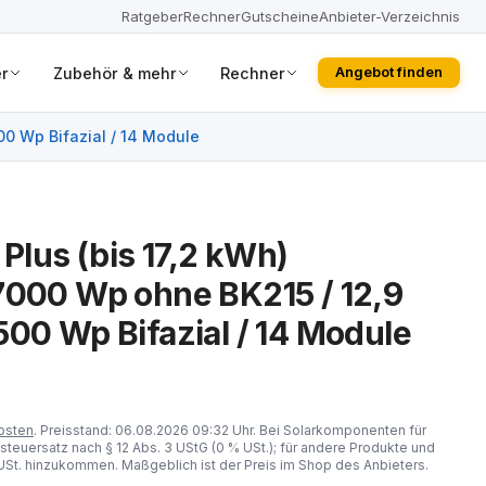
Ratgeber
Rechner
Gutscheine
Anbieter-Verzeichnis
r
Zubehör & mehr
Rechner
Angebot finden
00 Wp Bifazial / 14 Module
lus (bis 17,2 kWh)
7000 Wp ohne BK215 / 12,9
500 Wp Bifazial / 14 Module
osten
. Preisstand: 06.08.2026 09:32 Uhr. Bei Solarkomponenten für
steuersatz nach § 12 Abs. 3 UStG (0 % USt.); für andere Produkte und
St. hinzukommen. Maßgeblich ist der Preis im Shop des Anbieters.