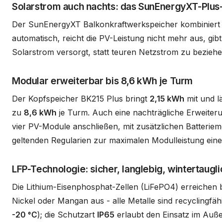
Solarstrom auch nachts: das SunEnergyXT-Plu
Der SunEnergyXT Balkonkraftwerkspeicher kombiniert e
automatisch, reicht die PV-Leistung nicht mehr aus, gi
Solarstrom versorgt, statt teuren Netzstrom zu beziehe
Modular erweiterbar bis 8,6 kWh je Turm
Der Kopfspeicher BK215 Plus bringt
2,15 kWh
mit und l
zu
8,6 kWh
je Turm. Auch eine nachträgliche Erweiteru
vier PV-Module anschließen, mit zusätzlichen Batterie
geltenden Regularien zur maximalen Modulleistung ein
LFP-Technologie: sicher, langlebig, wintertaugli
Die Lithium-Eisenphosphat-Zellen (LiFePO4) erreichen 
Nickel oder Mangan aus - alle Metalle sind recyclingfähi
-20 °C
); die Schutzart
IP65
erlaubt den Einsatz im Auß