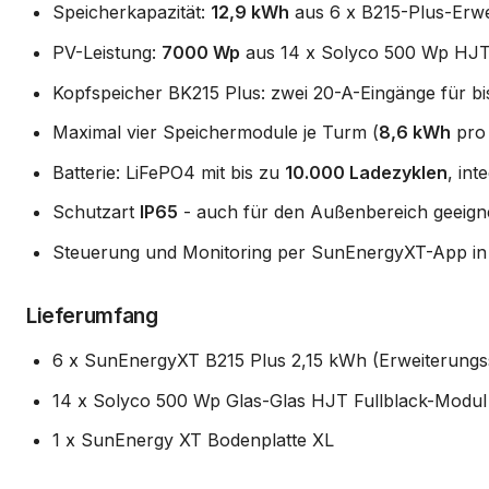
Speicherkapazität:
12,9 kWh
aus 6 x B215-Plus-Erwei
PV-Leistung:
7000 Wp
aus 14 x Solyco 500 Wp HJT-M
Kopfspeicher BK215 Plus: zwei 20-A-Eingänge für bi
Maximal vier Speichermodule je Turm (
8,6 kWh
pro
Batterie: LiFePO4 mit bis zu
10.000 Ladezyklen
, int
Schutzart
IP65
- auch für den Außenbereich geeign
Steuerung und Monitoring per SunEnergyXT-App in 
Lieferumfang
6 x SunEnergyXT B215 Plus 2,15 kWh (Erweiterungs
14 x Solyco 500 Wp Glas-Glas HJT Fullblack-Modul B
1 x SunEnergy XT Bodenplatte XL