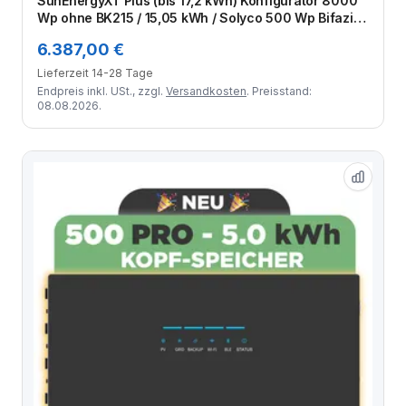
SunEnergyXT Plus (bis 17,2 kWh) Konfigurator 8000
Wp ohne BK215 / 15,05 kWh / Solyco 500 Wp Bifazial
/ 16 Module
6.387,00 €
Lieferzeit 14-28 Tage
Endpreis inkl. USt., zzgl.
Versandkosten
. Preisstand:
08.08.2026.