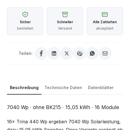
Sicher
Schneller
Alle Zahlarten
bestellen
Versand
akzeptiert
Teilen:
Beschreibung
Technische Daten
Datenblätter
Beschreibung
7040 Wp · ohne BK215 · 15,05 kWh · 16 Module
16× Trina 440 Wp ergeben 7040 Wp Solarleistung,
dazu 15,05 kWh Speicher. Diese Variante ergänzt als