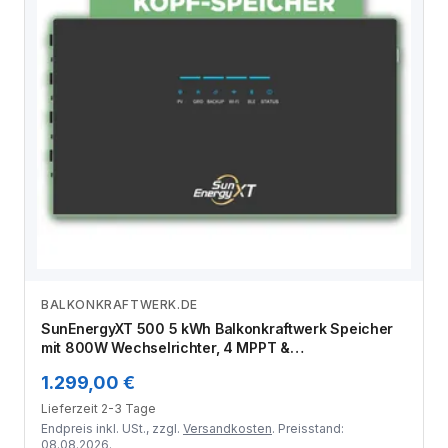
BALKONKRAFTWERK.DE
Zum Angebot
SunEnergyXT 500 5 kWh Balkonkraftwerk Speicher
mit 800W Wechselrichter, 4 MPPT &
Notstromfunktion (LFP, erweiterbar auf 30 kWh)
1.299,00 €
Lieferzeit 2-3 Tage
Endpreis inkl. USt., zzgl.
Versandkosten
. Preisstand:
08.08.2026.