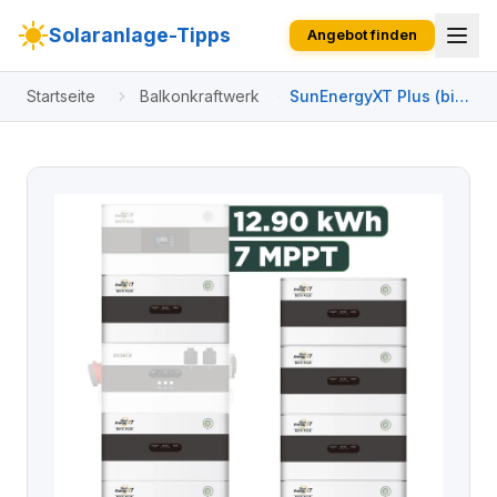
Solaranlage-Tipps
Angebot finden
Startseite
Balkonkraftwerk
SunEnergyXT Plus (bis
17,2 kWh) Konfigurator
7040 Wp ohne BK215 /
15,05 kWh / Trina 440
Wp bifazial / 16
Module