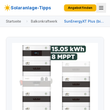
Solaranlage-Tipps
Angebot finden
Startseite
Balkonkraftwerk
SunEnergyXT Plus (bis
17,2 kWh) Konfigurator
8000 Wp mit BK215 /
15,05 kWh / Solyco 500
Wp Bifazial / 16
Module