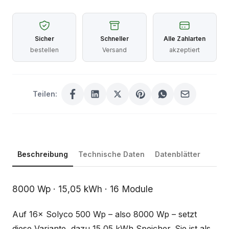
Sicher
Schneller
Alle Zahlarten
bestellen
Versand
akzeptiert
Teilen:
Beschreibung
Technische Daten
Datenblätter
Beschreibung
8000 Wp · 15,05 kWh · 16 Module
Auf 16× Solyco 500 Wp – also 8000 Wp – setzt
diese Variante, dazu 15,05 kWh Speicher. Sie ist als