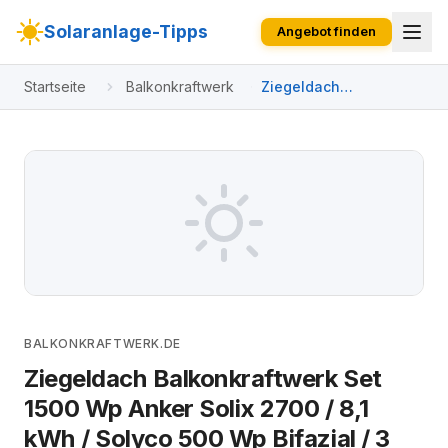
Solaranlage-Tipps
Angebot finden
Startseite
Balkonkraftwerk
Ziegeldach
Balkonkraftwerk Set
1500 Wp Anker Solix
2700 / 8,1 kWh / Solyco
500 Wp Bifazial / 3
Module / eine Reihe /
Schuko / 3 m
BALKONKRAFTWERK.DE
Ziegeldach Balkonkraftwerk Set
1500 Wp Anker Solix 2700 / 8,1
kWh / Solyco 500 Wp Bifazial / 3