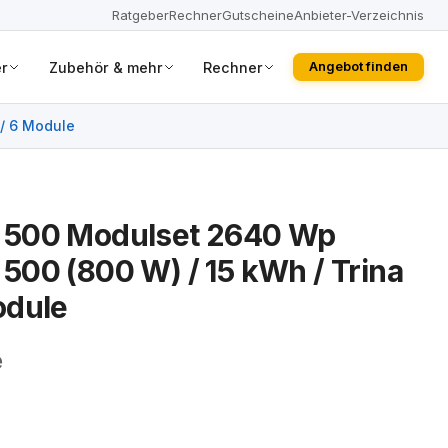
Ratgeber
Rechner
Gutscheine
Anbieter-Verzeichnis
r
Zubehör & mehr
Rechner
Angebot finden
/ 6 Module
 500 Modulset 2640 Wp
00 (800 W) / 15 kWh / Trina
odule
e