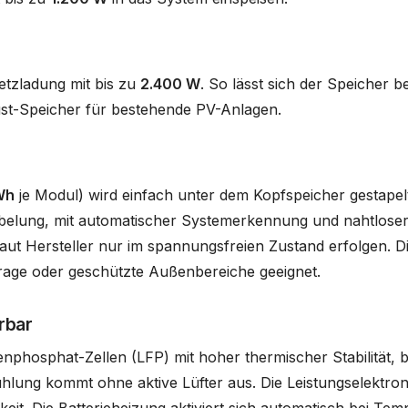
tzladung mit bis zu
2.400 W
. So lässt sich der Speicher b
st-Speicher für bestehende PV-Anlagen.
Wh
je Modul) wird einfach unter dem Kopfspeicher gestapelt
abelung, mit automatischer Systemerkennung und nahtloser 
laut Hersteller nur im spannungsfreien Zustand erfolgen. Di
arage oder geschützte Außenbereiche geeignet.
rbar
nphosphat-Zellen (LFP) mit hoher thermischer Stabilität, 
ühlung kommt ohne aktive Lüfter aus. Die Leistungselektroni
it. Die Batterieheizung aktiviert sich automatisch bei Tem