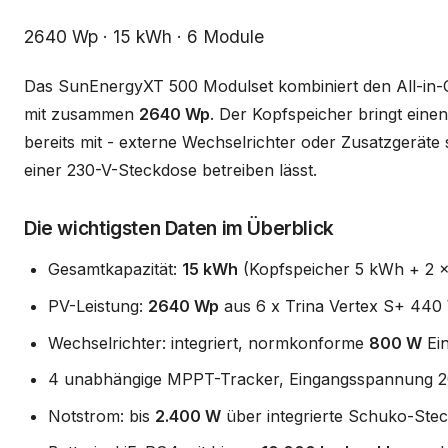
Beschreibung
2640 Wp · 15 kWh · 6 Module
Das SunEnergyXT 500 Modulset kombiniert den All-in
mit zusammen
2640 Wp
. Der Kopfspeicher bringt ein
bereits mit - externe Wechselrichter oder Zusatzgeräte s
einer 230-V-Steckdose betreiben lässt.
Die wichtigsten Daten im Überblick
Gesamtkapazität:
15 kWh
(Kopfspeicher 5 kWh + 2 x
PV-Leistung:
2640 Wp
aus 6 x Trina Vertex S+ 440
Wechselrichter: integriert, normkonforme
800 W
Ein
4 unabhängige MPPT-Tracker, Eingangsspannung 2
Notstrom: bis
2.400 W
über integrierte Schuko-Ste