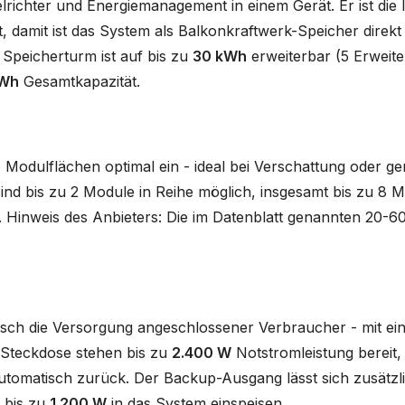
ichter und Energiemanagement in einem Gerät. Er ist die l
, damit ist das System als Balkonkraftwerk-Speicher direkt
 Speicherturm ist auf bis zu
30 kWh
erweiterbar (5 Erweite
kWh
Gesamtkapazität.
Modulflächen optimal ein - ideal bei Verschattung oder g
d bis zu 2 Module in Reihe möglich, insgesamt bis zu 8 Mo
. Hinweis des Anbieters: Die im Datenblatt genannten 20-60
sch die Versorgung angeschlossener Verbraucher - mit ei
o-Steckdose stehen bis zu
2.400 W
Notstromleistung bereit,
utomatisch zurück. Der Backup-Ausgang lässt sich zusätzli
 bis zu
1.200 W
in das System einspeisen.