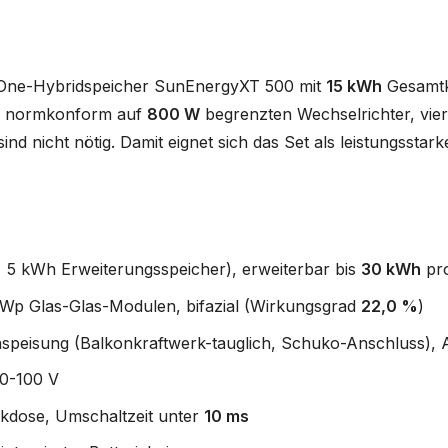
-One-Hybridspeicher SunEnergyXT 500 mit
15 kWh
Gesamtka
en normkonform auf
800 W
begrenzten Wechselrichter, vi
ind nicht nötig. Damit eignet sich das Set als leistungssta
 5 kWh Erweiterungsspeicher), erweiterbar bis
30 kWh
pr
 Wp Glas-Glas-Modulen, bifazial (Wirkungsgrad
22,0 %
)
speisung (Balkonkraftwerk-tauglich, Schuko-Anschluss), 
0-100 V
ckdose, Umschaltzeit unter
10 ms