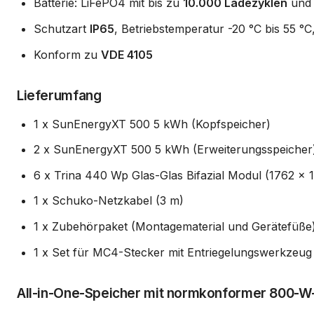
Batterie: LiFePO4 mit bis zu
10.000 Ladezyklen
und 
Schutzart
IP65
, Betriebstemperatur -20 °C bis 55 °C
Konform zu
VDE 4105
Lieferumfang
1 x SunEnergyXT 500 5 kWh (Kopfspeicher)
2 x SunEnergyXT 500 5 kWh (Erweiterungsspeicher
6 x Trina 440 Wp Glas-Glas Bifazial Modul (1762 x 
1 x Schuko-Netzkabel (3 m)
1 x Zubehörpaket (Montagematerial und Gerätefüße
1 x Set für MC4-Stecker mit Entriegelungswerkzeug
All-in-One-Speicher mit normkonformer 800-W