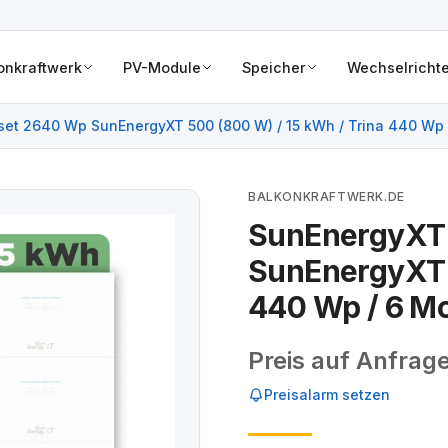
onkraftwerk
PV-Module
Speicher
Wechselrichte
et 2640 Wp SunEnergyXT 500 (800 W) / 15 kWh / Trina 440 Wp 
BALKONKRAFTWERK.DE
SunEnergyXT
SunEnergyXT 5
440 Wp / 6 M
Preis auf Anfrag
Preisalarm setzen