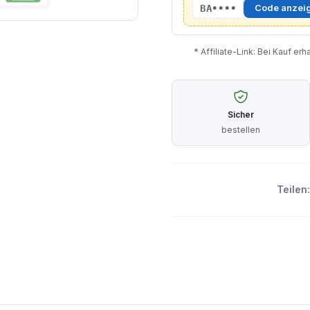
BA••••
Code anzei
* Affiliate-Link: Bei Kauf er
Sicher
bestellen
Teilen: