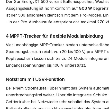
Der SunEnergyXT 500 vereint Batteriespeicher, Wechselr
Ausgangsleistung ist normkonform auf
800 W
begrenzt
ist der 500 ansonsten identisch mit dem Pro-Modell. Ein
- in der Pro-Ausbaustufe entspricht das maximal
270 
4 MPPT-Tracker für flexible Modulanbindung
Vier unabhängige MPP-Tracker binden unterschiedliche 
Spannungsbereich reicht von 20 bis 100 V, pro MPPT sin
Kopfspeichern lassen sich bis zu 24 Module integrieren
Eingangsspannungen bis 100 V unterstützt.
Notstrom mit USV-Funktion
Bei einem Stromausfall übernimmt das System automati
unterbrechungsfrei weiter. Über die integrierte Schuk
Gefriertruhe; bei Netzwiederkehr schaltet das System a
Balkonkraftwerk oder ein Mikrowechselrichter kann mit